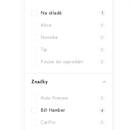
a
Na skladě
1
n
Akce
n
0
í
Novinka
0
i
p
Tip
0
a
Pouze do vyprodání
0
n
e
Značky
l
Auto Finesse
0
Bilt Hamber
4
CarPro
0