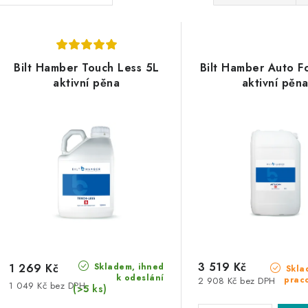
a
V
z
ý
e
Bilt Hamber Touch Less 5L
Bilt Hamber Auto 
p
aktivní pěna
aktivní pěn
n
í
s
p
p
r
r
o
o
d
d
u
u
3 519 Kč
Skladem, ihned
k
1 269 Kč
Skla
k odeslání
prac
2 908 Kč bez DPH
1 049 Kč bez DPH
k
(>5 ks)
t