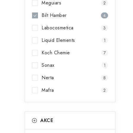
Meguiars
2
Bilt Hamber
4
Labocosmetica
3
Liquid Elements
1
í
Koch Chemie
7
r
Sonax
1
Nerta
8
Mafra
2
K
Přeskočit
AKCE
kategorie
a
i