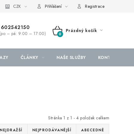
CZK
Přihlášení
Registrace
602542150
Prázdný košík
(po – pá: 9:00 – 17:00)
NÁKUPNÍ
KOŠÍK
AZY
ČLÁNKY
NAŠE SLUŽBY
KONTAKTY
Stránka
1
z
1
-
4
položek celkem
NEJDRAŽŠÍ
NEJPRODÁVANĚJŠÍ
ABECEDNĚ