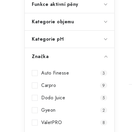
Funkce aktivní pěny
Kategorie objemu
Kategorie pH
Značka
Auto Finesse
3
Carpro
9
Dodo Juice
5
Gyeon
2
ValetPRO
8
l