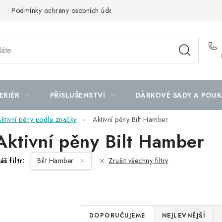
Podmínky ochrany osobních údajů
Mapa serveru
ERIÉR
PŘÍSLUŠENSTVÍ
DÁRKOVÉ SADY A POUK
ktivní pěny podle značky
Aktivní pěny Bilt Hamber
Aktivní pěny Bilt Hamber
áš filtr:
Bilt Hamber
Zrušit všechny filtry
Ř
DOPORUČUJEME
NEJLEVNĚJŠÍ