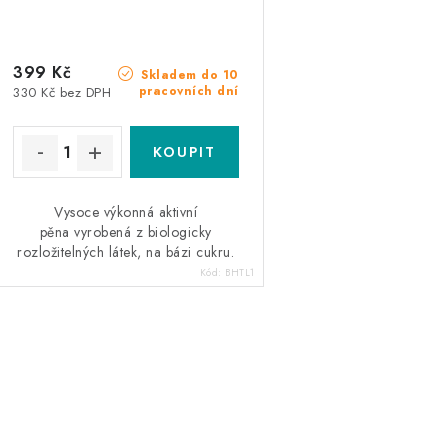
399 Kč
Skladem do 10
pracovních dní
330 Kč bez DPH
Vysoce výkonná aktivní
pěna vyrobená z biologicky
rozložitelných látek, na bázi cukru.
Kód:
BHTL1
O
v