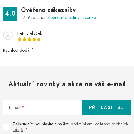
i
s
Ověřeno zákazníky
4.8
u
1719
recenzí.
Zobrazit všechny recenze
Petr Štefáček
Rychlost dodání
Aktuální novinky a akce na váš e-mail
E-mail
PŘIHLÁSIT SE
Zaškrtnutím souhlasíte s našimi
podmínkami ochrany osobních
údajů
.