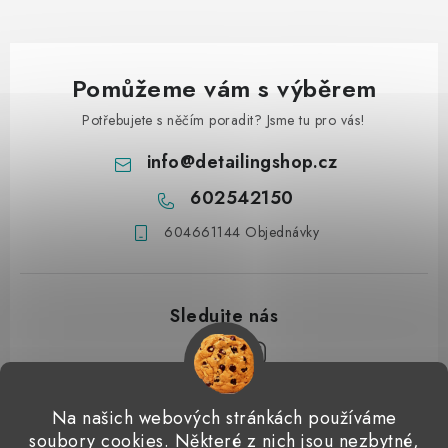
Pomůžeme vám s výběrem
Potřebujete s něčím poradit? Jsme tu pro vás!
info
@
detailingshop.cz
602542150
604661144 Objednávky
Z
Na našich webových stránkách používáme
á
soubory cookies. Některé z nich jsou nezbytné,