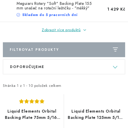
NAŠE SLUŽBY
Meguiars Rotary "Soft" Backing Plate 155
mm unašeč na rotační leštičku - "měkký"
1 429 Kč
KONTAKTY
Skladem do 5 pracovních dní
PRODÁVANÉ ZNAČKY
Zobrazit více produktů
BYDLENÍ
FILTROVAT PRODUKTY
V
Ř
Věrnostní program
Všeobecné obchodní podmínky
DOPORUČUJEME
ý
a
Podmínky ochrany osobních údajů
Mapa serveru
p
z
i
e
Stránka
1
z
1
-
10
položek celkem
s
n
p
í
r
p
Liquid Elements Orbital
Liquid Elements Orbital
o
r
Backing Plate 75mm 5/16"
Backing Plate 125mm 5/16"
unašeč pro orbitální
unašeč pro T5000 V2 +
d
o