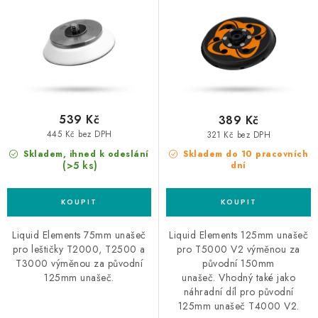
leštičku
T4000 V2
u
d
k
u
t
k
ů
t
ů
539 Kč
389 Kč
445 Kč bez DPH
321 Kč bez DPH
Skladem, ihned k odeslání
Skladem do 10 pracovních
(>5 ks)
dní
Liquid Elements 75mm unašeč
Liquid Elements 125mm unašeč
pro leštičky T2000, T2500 a
pro T5000 V2 výměnou za
T3000 výměnou za původní
původní 150mm
125mm unašeč.
unašeč. Vhodný také jako
náhradní díl pro původní
125mm unašeč T4000 V2.