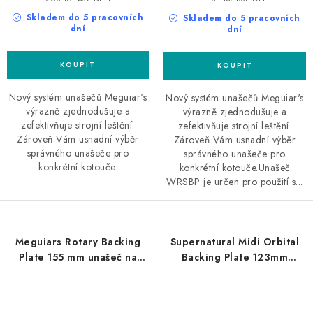
Skladem do 5 pracovních
Skladem do 5 pracovních
dní
dní
Nový systém unašečů Meguiar's
Nový systém unašečů Meguiar's
výrazně zjednodušuje a
výrazně zjednodušuje a
zefektivňuje strojní leštění.
zefektivňuje strojní leštění.
Zároveň Vám usnadní výběr
Zároveň Vám usnadní výběr
správného unašeče pro
správného unašeče pro
konkrétní kotouče.
konkrétní kotouče.Unašeč
WRSBP je určen pro použití s...
Meguiars Rotary Backing
Supernatural Midi Orbital
Plate 155 mm unašeč na
Backing Plate 123mm
rotační leštičku
unašeč pro orbitální leštičky