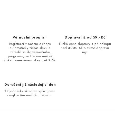
O
v
l
á
d
Věrnostní program
Doprava již od 59,- Kč
a
Registrací v našem e-shopu
Nízká cena dopravy a při nákupu
automaticky získáš slevu a
nad
3000 Kč
platíme dopravu
c
zařadíš se do věrnostního
my.
í
programu, ve kterém můžeš
získat
bonusovou slevu až 7 %
.
p
r
v
k
Doručení již následující den
y
Objednávky skladem vyřizujeme
v
v nejkratším možném termínu.
ý
p