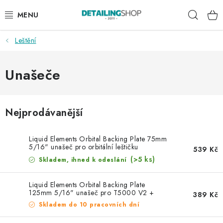
Přejít
Hleda
na
obsah
Leštění
AKCE
NOVINKY
Unašeče
EXTERIÉR
Nejprodávanější
INTERIÉR
Liquid Elements Orbital Backing Plate 75mm
PŘÍSLUŠENSTVÍ
5/16" unašeč pro orbitální leštičku
539 Kč
(>5 ks)
Skladem, ihned k odeslání
DÁRKOVÉ SADY A POUKAZY
Liquid Elements Orbital Backing Plate
125mm 5/16" unašeč pro T5000 V2 +
389 Kč
ČLÁNKY
T4000 V2
Skladem do 10 pracovních dní