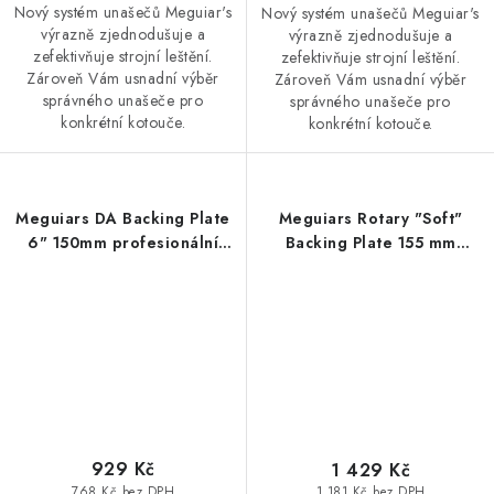
Nový systém unašečů Meguiar's
Nový systém unašečů Meguiar's
výrazně zjednodušuje a
výrazně zjednodušuje a
zefektivňuje strojní leštění.
zefektivňuje strojní leštění.
Zároveň Vám usnadní výběr
Zároveň Vám usnadní výběr
správného unašeče pro
správného unašeče pro
konkrétní kotouče.
konkrétní kotouče.
Meguiars DA Backing Plate
Meguiars Rotary "Soft"
6" 150mm profesionální
Backing Plate 155 mm
unašeč na DA leštičku
unašeč na rotační leštičku -
"měkký"
929 Kč
1 429 Kč
768 Kč bez DPH
1 181 Kč bez DPH