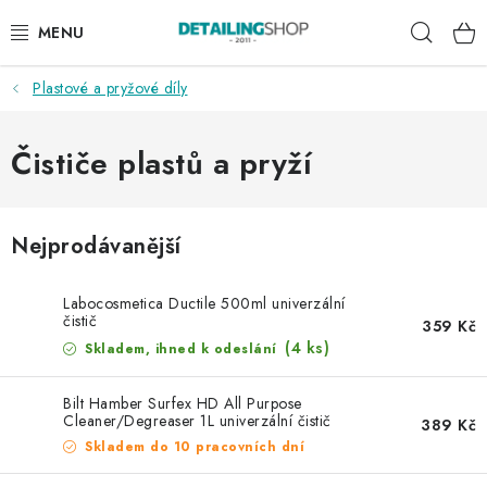
Přejít
Hleda
na
obsah
Plastové a pryžové díly
AKCE
NOVINKY
Čističe plastů a pryží
EXTERIÉR
Nejprodávanější
INTERIÉR
Labocosmetica Ductile 500ml univerzální
PŘÍSLUŠENSTVÍ
čistič
359 Kč
(4 ks)
Skladem, ihned k odeslání
DÁRKOVÉ SADY A POUKAZY
Bilt Hamber Surfex HD All Purpose
Cleaner/Degreaser 1L univerzální čistič
389 Kč
ČLÁNKY
Skladem do 10 pracovních dní