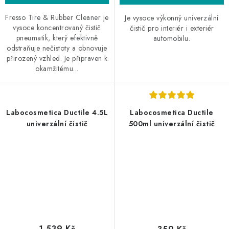
Fresso Tire & Rubber Cleaner je
Je vysoce výkonný univerzální
vysoce koncentrovaný čistič
čistič pro interiér i exteriér
pneumatik, který efektivně
automobilu.
odstraňuje nečistoty a obnovuje
přirozený vzhled. Je připraven k
okamžitému...
Labocosmetica Ductile 4.5L
Labocosmetica Ductile
univerzální čistič
500ml univerzální čistič
1 539 Kč