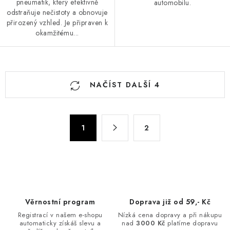
pneumatik, který efektivně
automobilu.
odstraňuje nečistoty a obnovuje
přirozený vzhled. Je připraven k
okamžitému...
O
NAČÍST DALŠÍ 4
v
l
á
S
d
1
2
t
a
r
c
á
n
í
k
p
o
r
Věrnostní program
Doprava již od 59,- Kč
v
v
Registrací v našem e-shopu
Nízká cena dopravy a při nákupu
á
k
automaticky získáš slevu a
nad
3000 Kč
platíme dopravu