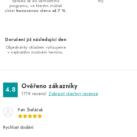
n
zařadíš se do věrnostního
my.
y
programu, ve kterém můžeš
í
v
získat
bonusovou slevu až 7 %
.
ý
p
i
Doručení již následující den
s
Objednávky skladem vyřizujeme
u
v nejkratším možném termínu.
Ověřeno zákazníky
4.8
1719
recenzí.
Zobrazit všechny recenze
Petr Štefáček
Rychlost dodání