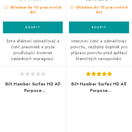
Skladem do 10 pracovních
Skladem do 10 pracovních
dní
dní
Extra efektivní odmašťovač a
Intenzivní čistič a odmašťovač
čistič pneumatik a pryže
povrchu, nezbytný doplněk pro
prodlužující životnost
přípravu povrchu před aplikací
následných impregnací.
křemičitých nanopovlaků.
Bilt Hamber Surfex HD All
Bilt Hamber Surfex HD All
Purpose
Purpose
Cleaner/Degreaser 1L
Cleaner/Degreaser 25L
univerzální čistič
univerzální čistič