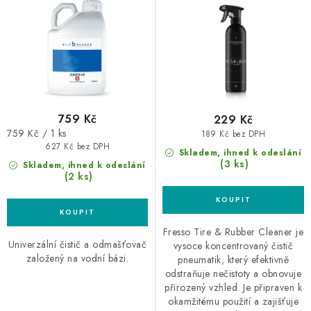
univerzální čistič
u
d
k
u
t
k
ů
t
ů
759 Kč
229 Kč
Měrná
759 Kč / 1 ks
189 Kč bez DPH
cena:
627 Kč bez DPH
Skladem, ihned k odeslání
(3 ks)
Skladem, ihned k odeslání
(2 ks)
Fresso Tire & Rubber Cleaner je
Univerzální čistič a odmašťovač
vysoce koncentrovaný čistič
založený na vodní bázi.
pneumatik, který efektivně
odstraňuje nečistoty a obnovuje
přirozený vzhled. Je připraven k
okamžitému použití a zajišťuje