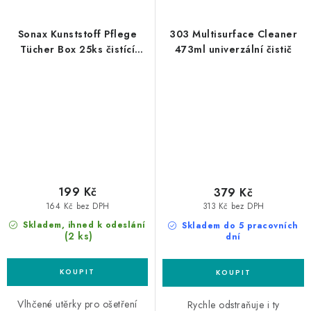
Sonax Kunststoff Pflege
303 Multisurface Cleaner
Tücher Box 25ks čistící
473ml univerzální čistič
utěrky na plasty
199 Kč
379 Kč
164 Kč bez DPH
313 Kč bez DPH
Skladem, ihned k odeslání
Skladem do 5 pracovních
(2 ks)
dní
Vlhčené utěrky pro ošetření
Rychle odstraňuje i ty