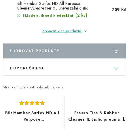
NAŠE SLUŽBY
Bilt Hamber Surfex HD All Purpose
Cleaner/Degreaser 5L univerzální čistič
759 Kč
KONTAKTY
(2 ks)
Skladem, ihned k odeslání
PRODÁVANÉ ZNAČKY
Zobrazit více produktů
BYDLENÍ
FILTROVAT PRODUKTY
Věrnostní program
Všeobecné obchodní podmínky
V
Ř
DOPORUČUJEME
ý
a
Podmínky ochrany osobních údajů
Mapa serveru
p
z
i
e
Stránka
1
z
2
-
24
položek celkem
s
n
p
í
r
p
Bilt Hamber Surfex HD All
Fresso Tire & Rubber
o
r
Purpose
Cleaner 1L čistič pneumatik
Cleaner/Degreaser 5L
d
o