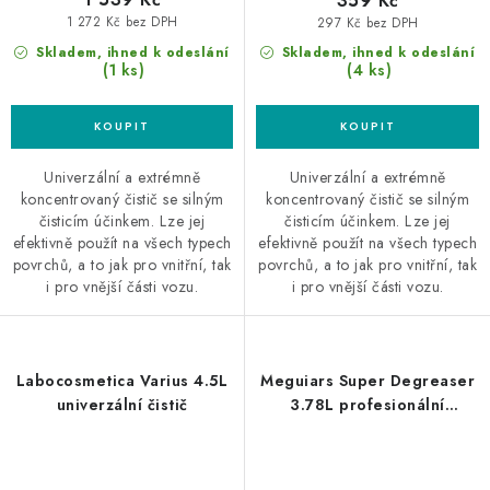
359 Kč
1 272 Kč bez DPH
297 Kč bez DPH
Skladem, ihned k odeslání
Skladem, ihned k odeslání
(1 ks)
(4 ks)
Univerzální a extrémně
Univerzální a extrémně
koncentrovaný čistič se silným
koncentrovaný čistič se silným
čisticím účinkem. Lze jej
čisticím účinkem. Lze jej
efektivně použít na všech typech
efektivně použít na všech typech
povrchů, a to jak pro vnitřní, tak
povrchů, a to jak pro vnitřní, tak
i pro vnější části vozu.
i pro vnější části vozu.
Labocosmetica Varius 4.5L
Meguiars Super Degreaser
univerzální čistič
3.78L profesionální
odmašťovač