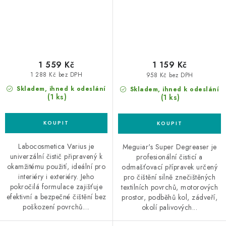
1 559 Kč
1 159 Kč
1 288 Kč bez DPH
958 Kč bez DPH
Skladem, ihned k odeslání
Skladem, ihned k odeslání
(1 ks)
(1 ks)
Labocosmetica Varius je
Meguiar's Super Degreaser je
univerzální čistič připravený k
profesionální čisticí a
okamžitému použití, ideální pro
odmašťovací přípravek určený
interiéry i exteriéry. Jeho
pro čištění silně znečištěných
pokročilá formulace zajišťuje
textilních povrchů, motorových
efektivní a bezpečné čištění bez
prostor, podběhů kol, zádveří,
poškození povrchů....
okolí palivových...