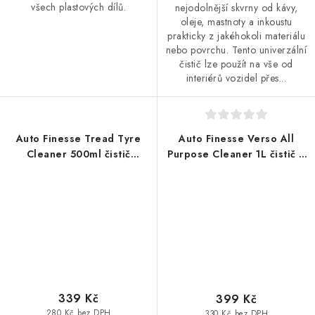
všech plastových dílů.
nejodolnější skvrny od kávy,
oleje, mastnoty a inkoustu
prakticky z jakéhokoli materiálu
nebo povrchu. Tento univerzální
čistič lze použít na vše od
interiérů vozidel přes...
Auto Finesse Tread Tyre
Auto Finesse Verso All
Cleaner 500ml čistič
Purpose Cleaner 1L čistič a
pneumatik
odmašťovač povrchu
339 Kč
399 Kč
280 Kč bez DPH
330 Kč bez DPH