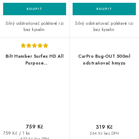
Silný odstraňovač polétavé rzi
Silný odstraňovač polétavé rzi
bez kyselin.
bez kyselin.
Bilt Hamber Surfex HD All
CarPro Bug-OUT 500ml
Purpose
odstraňovač hmyzu
Cleaner/Degreaser 5L
univerzální čistič
759 Kč
319 Kč
Měrná
759 Kč / 1 ks
264 Kč bez DPH
627 Kč bez DPH