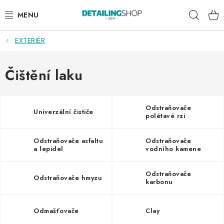
Přejít
Hleda
na
obsah
EXTERIÉR
AKCE
NOVINKY
Čištění laku
EXTERIÉR
Odstraňovače
Univerzální čističe
polétavé rzi
INTERIÉR
Odstraňovače asfaltu
Odstraňovače
PŘÍSLUŠENSTVÍ
a lepidel
vodního kamene
DÁRKOVÉ SADY A POUKAZY
Odstraňovače
Odstraňovače hmyzu
karbonu
ČLÁNKY
Odmašťovače
Clay