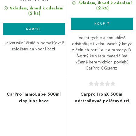
cena:
Skladem, ihned k odeslání
(2 ks)
Skladem, ihned k odeslání
(2 ks)
Velmi rychle a spolehlivě
Univerzální čistič a odmašťovač
odstraňuje i velmi zaschlý hmyz
založený na vodní bázi.
z čelních partií aut a motocyklů.
Šetrný ke všem materiálům
včetně keramických povlaků
CarPro CQuartz.
CarPro ImmoLube 500ml
Carpro IronX 500ml
clay lubrikace
odstraňovač polétavé rzi