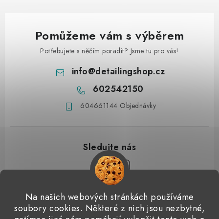
Pomůžeme vám s výběrem
Potřebujete s něčím poradit? Jsme tu pro vás!
info
@
detailingshop.cz
602542150
604661144 Objednávky
Z
Na našich webových stránkách používáme
á
soubory cookies. Některé z nich jsou nezbytné,
Přijímáme online platby