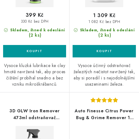
ů
399 Kč
1 309 Kč
330 Kč bez DPH
1 082 Kč bez DPH
Skladem, ihned k odeslání
Skladem, ihned k odeslání
(2 ks)
(2 ks)
Vysoce kluzká lubrikace ke clay
Vysoce účinný odstraňovač
hmotě navržená tak, aby proces
železitých nečistot navržený tak,
čištění probíhal snadno a bez
aby si poradil i s nejodolnějšími
vzniku mikroškrábanců.
usazeninami železa.
3D GLW Iron Remover
Auto Finesse Citrus Power
473ml odstraňovač
Bug & Grime Remover 1L
polétavé rzi
pH neutrální odstraňovač
hmyzu a špíny