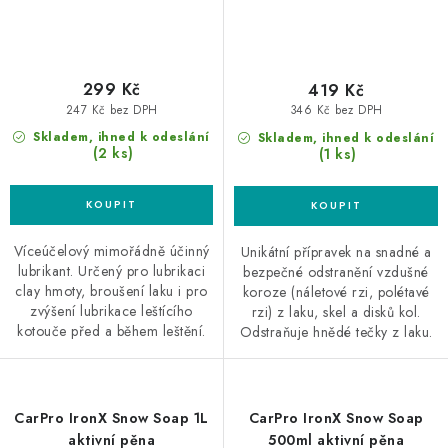
299 Kč
419 Kč
247 Kč bez DPH
346 Kč bez DPH
Skladem, ihned k odeslání
Skladem, ihned k odeslání
(2 ks)
(1 ks)
Víceúčelový mimořádně účinný
Unikátní přípravek na snadné a
lubrikant. Určený pro lubrikaci
bezpečné odstranění vzdušné
clay hmoty, broušení laku i pro
koroze (náletové rzi, polétavé
zvýšení lubrikace leštícího
rzi) z laku, skel a disků kol.
kotouče před a během leštění.
Odstraňuje hnědé tečky z laku.
CarPro IronX Snow Soap 1L
CarPro IronX Snow Soap
aktivní pěna
500ml aktivní pěna