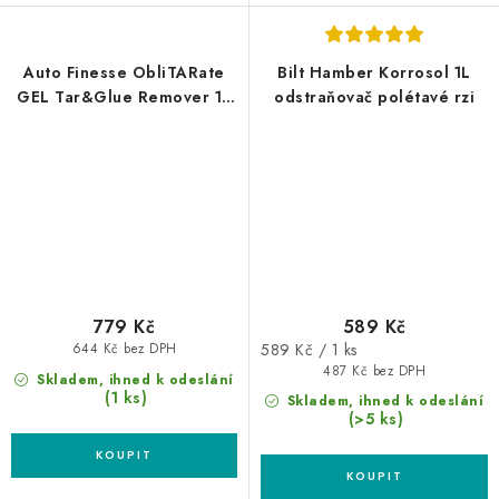
Auto Finesse ObliTARate
Bilt Hamber Korrosol 1L
GEL Tar&Glue Remover 1L
odstraňovač polétavé rzi
odstraňovač asfaltu a smůly
779 Kč
589 Kč
Měrná
589 Kč / 1 ks
644 Kč bez DPH
cena:
487 Kč bez DPH
Skladem, ihned k odeslání
(1 ks)
Skladem, ihned k odeslání
(>5 ks)