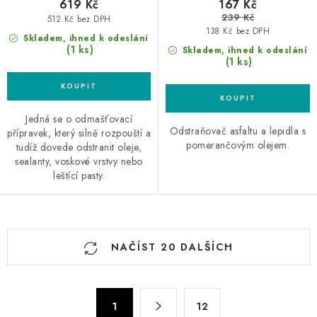
619 Kč
167 Kč
239 Kč
512 Kč bez DPH
138 Kč bez DPH
Skladem, ihned k odeslání
(1 ks)
Skladem, ihned k odeslání
(1 ks)
Jedná se o odmašťovací
Odstraňovač asfaltu a lepidla s
přípravek, který silně rozpouští a
pomerančovým olejem.
tudíž dovede odstranit oleje,
sealanty, voskové vrstvy nebo
leštící pasty.
O
NAČÍST 20 DALŠÍCH
v
l
á
S
d
1
12
t