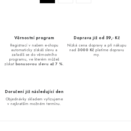
a
r
c
á
n
í
k
p
o
r
Věrnostní program
Doprava již od 59,- Kč
v
v
Registrací v našem e-shopu
Nízká cena dopravy a při nákupu
á
k
automaticky získáš slevu a
nad
3000 Kč
platíme dopravu
n
zařadíš se do věrnostního
my.
y
programu, ve kterém můžeš
í
v
získat
bonusovou slevu až 7 %
.
ý
p
i
Doručení již následující den
s
Objednávky skladem vyřizujeme
u
v nejkratším možném termínu.