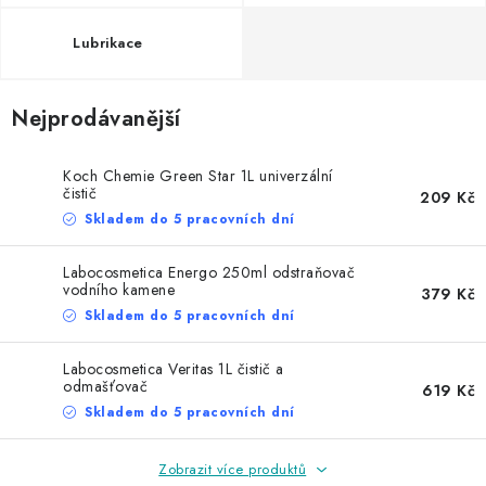
NAŠE SLUŽBY
Lubrikace
KONTAKTY
Nejprodávanější
PRODÁVANÉ ZNAČKY
BYDLENÍ
Koch Chemie Green Star 1L univerzální
čistič
209 Kč
Skladem do 5 pracovních dní
Věrnostní program
Všeobecné obchodní podmínky
Podmínky ochrany osobních údajů
Mapa serveru
Labocosmetica Energo 250ml odstraňovač
vodního kamene
379 Kč
Skladem do 5 pracovních dní
Labocosmetica Veritas 1L čistič a
odmašťovač
619 Kč
Skladem do 5 pracovních dní
Zobrazit více produktů