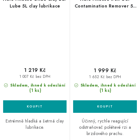
Lube 5L clay lubrikace
Contamination Remover 5L
odstraňovač polétavé rzi
1 219 Kč
1 999 Kč
1 007 Kč bez DPH
1 652 Kč bez DPH
Skladem, ihned k odeslání
Skladem, ihned k odeslání
(1 ks)
(1 ks)
Extrémně hladká a šetrná clay
Účinný, rychle reagující
lubrikace.
odstraňovač polétavé rzi a
brzdového prachu.