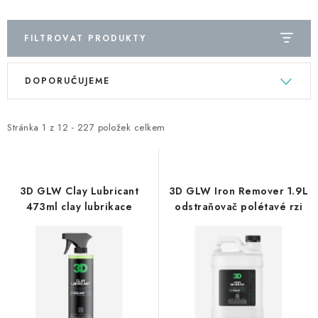
FILTROVAT PRODUKTY
V
Ř
DOPORUČUJEME
ý
a
p
z
i
e
Stránka
1
z
12
-
227
položek celkem
s
n
p
í
r
p
3D GLW Clay Lubricant
3D GLW Iron Remover 1.9L
o
r
473ml clay lubrikace
odstraňovač polétavé rzi
d
o
u
d
k
u
t
k
ů
t