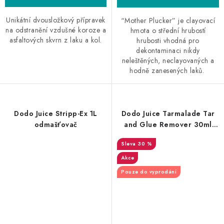
Unikátní dvousložkový přípravek
“Mother Plucker” je clayovací
na odstranění vzdušné koroze a
hmota o střední hrubostí
asfaltových skvrn z laku a kol.
hrubosti vhodná pro
dekontaminaci nikdy
neleštěných, neclayovaných a
hodně zanesených laků.
Dodo Juice Stripp-Ex 1L
Dodo Juice Tarmalade Tar
odmašťovač
and Glue Remover 30ml
odstraňovač asfaltu a
30 %
lepidel
Akce
Pouze do vyprodání