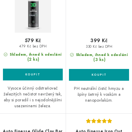
579 Kč
399 Kč
479 Kč bez DPH
330 Kč bez DPH
Skladem, ihned k odeslání
Skladem, ihned k odeslání
(2 ks)
(3 ks)
Vysoce účinný odstraňovač
PH neutrální čistič hmyzu a
železitých nečistot navržený tak,
špíny šetrný k voskům a
aby si poradil i s nejodolnějšími
nanopovlakům.
usazeninami železa.
Auto Finesse Glide Clay Bar
Auto Finesse Iron Out