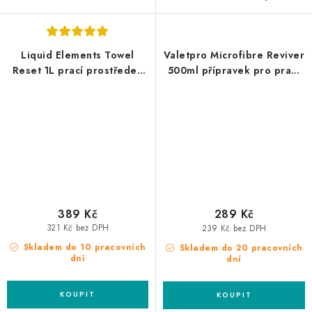
Liquid Elements Towel
Valetpro Microfibre Reviver
Reset 1L prací prostředek
500ml přípravek pro praní
na mikrovlákno
mikrovláknových utěrek
389 Kč
289 Kč
321 Kč bez DPH
239 Kč bez DPH
Skladem do 10 pracovních
Skladem do 20 pracovních
dní
dní