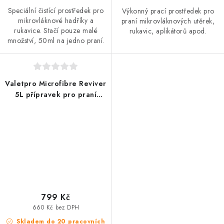
Speciální čistící prostředek pro
Výkonný prací prostředek pro
mikrovláknové hadříky a
praní mikrovláknových utěrek,
rukavice. Stačí pouze malé
rukavic, aplikátorů apod.
množství, 50ml na jedno praní.
Valetpro Microfibre Reviver
5L přípravek pro praní
mikrovláknových utěrek
799 Kč
660 Kč bez DPH
Skladem do 20 pracovních