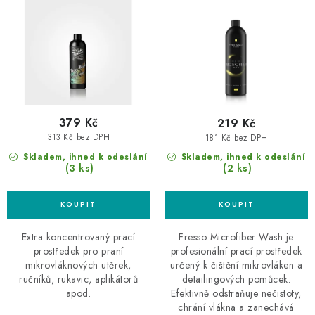
d
o
mikrovláknových utěrek
u
d
k
u
t
k
ů
t
ů
379 Kč
219 Kč
313 Kč bez DPH
181 Kč bez DPH
Skladem, ihned k odeslání
Skladem, ihned k odeslání
(3 ks)
(2 ks)
Extra koncentrovaný prací
Fresso Microfiber Wash je
prostředek pro praní
profesionální prací prostředek
mikrovláknových utěrek,
určený k čištění mikrovláken a
ručníků, rukavic, aplikátorů
detailingových pomůcek.
apod.
Efektivně odstraňuje nečistoty,
chrání vlákna a zanechává