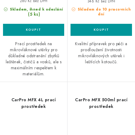
280 Kč bez DPH
346 Kč bez DPH
Skladem, ihned k odeslání
Skladem do 10 pracovních
(5 ks)
dní
Prací prostředek na
Kvalitní přípravek pro péči a
mikrovláknové utěrky pro
prodloužení životnosti
důkladné odstranění zbytků
mikrovláknových utěrek i
leštěnek, čističů a vosků, ale s
leštících kotoučů.
maximálním respektem k
materiálům.
CarPro MFX 4L prací
CarPro MFX 500ml prací
prostředek
prostředek