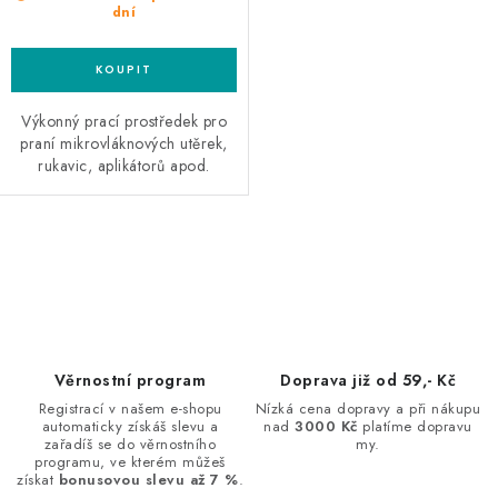
dní
Výkonný prací prostředek pro
praní mikrovláknových utěrek,
rukavic, aplikátorů apod.
O
v
l
á
d
Věrnostní program
Doprava již od 59,- Kč
a
Registrací v našem e-shopu
Nízká cena dopravy a při nákupu
automaticky získáš slevu a
nad
3000 Kč
platíme dopravu
c
zařadíš se do věrnostního
my.
í
programu, ve kterém můžeš
získat
bonusovou slevu až 7 %
.
p