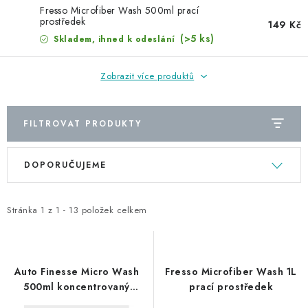
NAŠE SLUŽBY
Fresso Microfiber Wash 500ml prací
prostředek
149 Kč
KONTAKTY
(>5 ks)
Skladem, ihned k odeslání
PRODÁVANÉ ZNAČKY
Zobrazit více produktů
BYDLENÍ
FILTROVAT PRODUKTY
Věrnostní program
Všeobecné obchodní podmínky
V
Ř
DOPORUČUJEME
Podmínky ochrany osobních údajů
Mapa serveru
ý
a
p
z
i
e
Stránka
1
z
1
-
13
položek celkem
s
n
p
í
r
p
Auto Finesse Micro Wash
Fresso Microfiber Wash 1L
o
r
500ml koncentrovaný
prací prostředek
přípravek pro praní