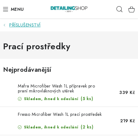
Přejít
Hleda
na
obsah
PŘÍSLUŠENSTVÍ
AKCE
NOVINKY
Prací prostředky
EXTERIÉR
Nejprodávanější
INTERIÉR
Mafra Microfiber Wash 1L přípravek pro
PŘÍSLUŠENSTVÍ
praní mikrovláknových utěrek
339 Kč
(5 ks)
Skladem, ihned k odeslání
DÁRKOVÉ SADY A POUKAZY
Fresso Microfiber Wash 1L prací prostředek
219 Kč
ČLÁNKY
(2 ks)
Skladem, ihned k odeslání