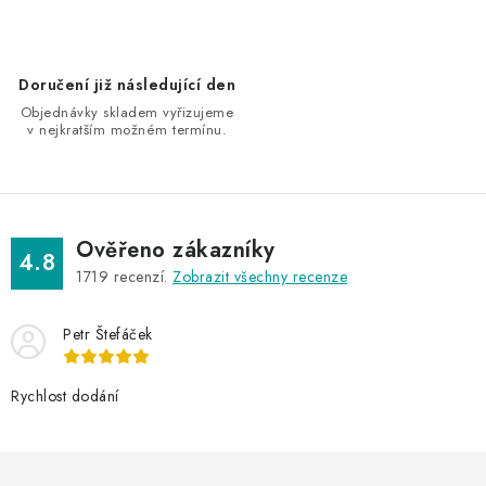
r
v
k
Doručení již následující den
y
Objednávky skladem vyřizujeme
v
v nejkratším možném termínu.
ý
p
i
s
Ověřeno zákazníky
4.8
u
1719
recenzí.
Zobrazit všechny recenze
Petr Štefáček
Rychlost dodání