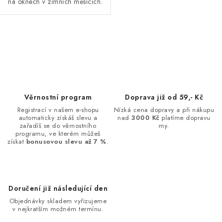
na oknech v zimních měsících.
O
v
l
á
d
Věrnostní program
Doprava již od 59,- Kč
a
Registrací v našem e-shopu
Nízká cena dopravy a při nákupu
automaticky získáš slevu a
nad
3000 Kč
platíme dopravu
c
zařadíš se do věrnostního
my.
í
programu, ve kterém můžeš
získat
bonusovou slevu až 7 %
.
p
r
v
k
Doručení již následující den
y
Objednávky skladem vyřizujeme
v
v nejkratším možném termínu.