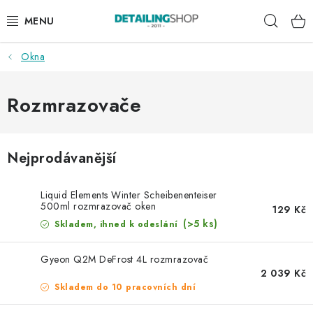
Přejít
Hleda
na
obsah
Okna
AKCE
NOVINKY
Rozmrazovače
EXTERIÉR
Nejprodávanější
INTERIÉR
Liquid Elements Winter Scheibenenteiser
PŘÍSLUŠENSTVÍ
500ml rozmrazovač oken
129 Kč
(>5 ks)
Skladem, ihned k odeslání
DÁRKOVÉ SADY A POUKAZY
Gyeon Q2M DeFrost 4L rozmrazovač
2 039 Kč
ČLÁNKY
Skladem do 10 pracovních dní