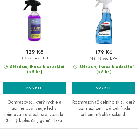
u
d
k
u
t
k
ů
t
ů
129 Kč
179 Kč
107 Kč bez DPH
148 Kč bez DPH
Skladem, ihned k odeslání
Skladem, ihned k odeslání
(>5 ks)
(>5 ks)
Odmrazovač, který rychle a
Rozmrazovač čelního skla, který
účinně odstraňuje led a
rozmrazí zamrzlá čelní skla
námrazu ze všech skel vozidla.
během několika sekund.
Šetrný k plastům, gumě i laku.