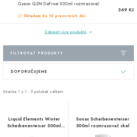
NAŠE SLUŽBY
Gyeon Q2M DeFrost 500ml rozmrazovač
369 Kč
KONTAKTY
Skladem do 10 pracovních dní
PRODÁVANÉ ZNAČKY
Zobrazit více produktů
BYDLENÍ
FILTROVAT PRODUKTY
V
Ř
Věrnostní program
Všeobecné obchodní podmínky
DOPORUČUJEME
ý
a
Podmínky ochrany osobních údajů
Mapa serveru
p
z
i
e
Stránka
1
z
1
-
5
položek celkem
s
n
p
í
r
p
Liquid Elements Winter
Sonax Scheibenenteiser
o
r
Scheibenenteiser 500ml
500ml rozmrazovač skel
rozmrazovač oken
d
o