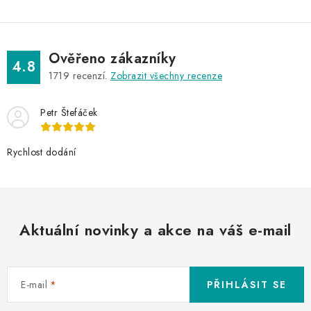
ý
p
i
s
Ověřeno zákazníky
4.8
u
1719
recenzí.
Zobrazit všechny recenze
Petr Štefáček
Rychlost dodání
Aktuální novinky a akce na váš e-mail
E-mail
PŘIHLÁSIT SE