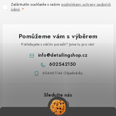
Zaškrtnutím souhlasíte s našimi
podmínkami ochrany osobních
údajů
.
Pomůžeme vám s výběrem
Potřebujete s něčím poradit? Jsme tu pro vás!
info
@
detailingshop.cz
602542150
604661144 Objednávky