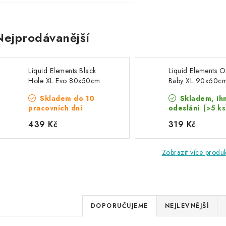
Nejprodávanější
Liquid Elements Black
Liquid Elements 
Hole XL Evo 80x50cm
Baby XL 90x60cm 
prémiový sušící ručník
ručník
Skladem do 10
Skladem, ih
pracovních dní
odeslání
(>5 ks
439 Kč
319 Kč
Zobrazit více produ
Ř
DOPORUČUJEME
NEJLEVNĚJŠÍ
a