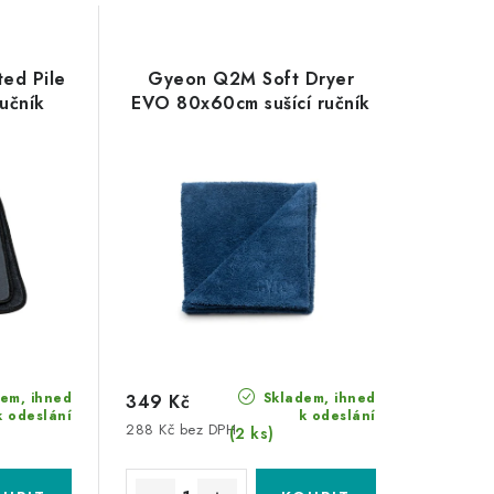
ted Pile
Gyeon Q2M Soft Dryer
učník
EVO 80x60cm sušící ručník
em, ihned
Skladem, ihned
349 Kč
k odeslání
k odeslání
288 Kč bez DPH
(2 ks)