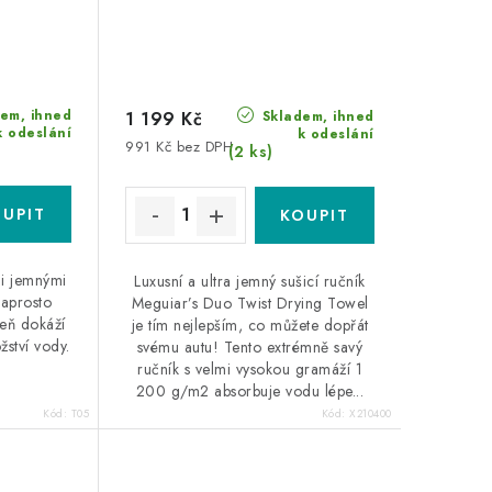
em, ihned
Skladem, ihned
1 199 Kč
k odeslání
k odeslání
991 Kč bez DPH
(2 ks)
mi jemnými
Luxusní a ultra jemný sušicí ručník
naprosto
Meguiar’s Duo Twist Drying Towel
eň dokáží
je tím nejlepším, co můžete dopřát
ství vody.
svému autu! Tento extrémně savý
ručník s velmi vysokou gramáží 1
200 g/m2 absorbuje vodu lépe...
Kód:
T05
Kód:
X210400