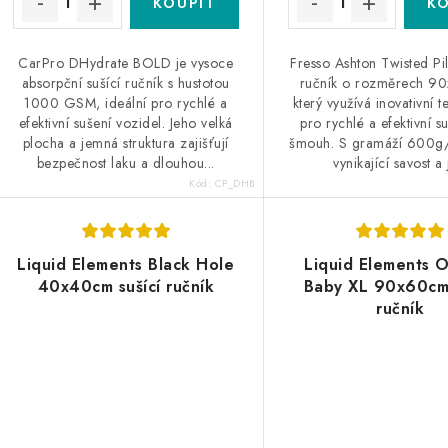
ů
ů
CarPro DHydrate BOLD je vysoce
Fresso Ashton Twisted Pil
absorpční sušící ručník s hustotou
ručník o rozměrech 9
1000 GSM, ideální pro rychlé a
který využívá inovativní 
efektivní sušení vozidel. Jeho velká
pro rychlé a efektivní s
plocha a jemná struktura zajišťují
šmouh. S gramáží 600g/
bezpečnost laku a dlouhou...
vynikající savost a j
Kód:
CP_DHB
Liquid Elements Black Hole
Liquid Elements 
40x40cm sušící ručník
Baby XL 90x60cm 
ručník