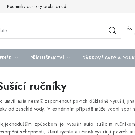
Podmínky ochrany osobních údajů
Mapa serveru
ERIÉR
PŘÍSLUŠENSTVÍ
DÁRKOVÉ SADY A POUK
Sušící ručníky
o umytí auta nesmíš zapomenout povrch důkladně vysušit, jina
leky od zaschlé vody. V extrémním případě může vodní spot na
ejjednodušším způsobem je vysušit auto sušícím ručníkem
bsorpční schopností, které rychle a účinně vysušují povrch auta