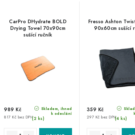
V
z
ý
e
CarPro DHydrate BOLD
Fresso Ashton Twis
p
Drying Towel 70x90cm
90x60cm sušící r
n
sušící ručník
í
s
p
p
r
r
o
o
d
d
u
u
Skladem, ihned
Sklad
k
989 Kč
359 Kč
k odeslání
817 Kč bez DPH
297 Kč bez DPH
k
(2 ks)
(4 ks)
t