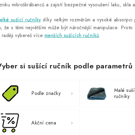
zniku mikroškrábanců a zajistí bezpečné vysoušení laku, skla a
elké sušící ručníky
díky velkým rozměrům a vysoké absorpci p
o, že s těmi největšími může být náročnější manipulace. Prot
i raději vybereš více
menších sušících ručníků
.
Vyber si sušící ručník podle parametrů
Malé suší
Podle značky
ručníky
Akční cena