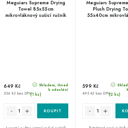
Meguiars Supreme Drying
Meguiars Supreme
Towel 85x55cm
Plush Drying T
mikrovláknový sušicí ručník
55x40cm mikrovl
sušící ruční
Skladem, ihned
Sklad
649 Kč
599 Kč
k odeslání
536 Kč bez DPH
495 Kč bez DPH
(1 ks)
(2 ks)