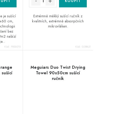
e je sušící
Extrémně měkký sušící ručník z
0x60 cm,
kvalitních, extrémně absorpčních
technologii
mikrovláken.
ušení bez
m2 nabízí
e...
Kód:
FR00070
Kód:
G38821
Orange
Meguiars Duo Twist Drying
sušící
Towel 90x50cm sušící
ručník