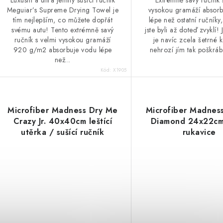
Luxusní a ultra jemný sušicí ručník
Extrémně savý ručník 
Meguiar’s Supreme Drying Towel je
vysokou gramáží absor
tím nejlepším, co můžete dopřát
lépe než ostatní ručníky
svému autu! Tento extrémně savý
jste byli až doteď zvyklí! 
ručník s velmi vysokou gramáží
je navíc zcela šetrné k
920 g/m2 absorbuje vodu lépe
nehrozí jím tak poškráb
než...
Kód:
X1905
Microfiber Madness Dry Me
Microfiber Madness
Crazy Jr. 40x40cm leštící
Diamond 24x22cm 
utěrka / sušící ručník
rukavice