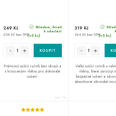
Skladem, ihned
Sklad
249 Kč
319 Kč
k odeslání
206 Kč bez DPH
264 Kč bez DPH
(>5 ks)
(>5 ks)
Prémiový sušící ručník bez okrajů a
Velký sušící ručník s vel
s kroucenými vlákny pro dokonalé
vlákny, které zaručují 
sušení.
bezpečné sušení a zárov
absorbovat obrovské množ
Kód:
T06