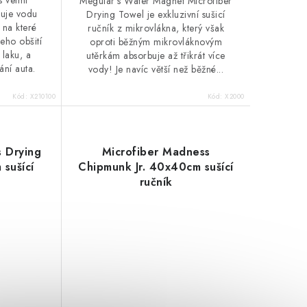
s velmi
Meguiar’s Water Magnet Microfiber
buje vodu
Drying Towel je exkluzivní sušicí
, na které
ručník z mikrovlákna, který však
Jeho obšití
oproti běžným mikrovláknovým
 laku, a
utěrkám absorbuje až třikrát více
ání auta.
vody! Je navíc větší než běžné...
Kód:
X210100
Kód:
X2000
 Drying
Microfiber Madness
sušící
Chipmunk Jr. 40x40cm sušící
ručník