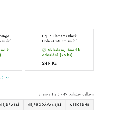
Orange
Liquid Elements Black
sušící
Hole 40x40cm sušící
ručník
ned k
Skladem, ihned k
)
odeslání
(>5 ks)
249 Kč
ktů
Stránka
1
z
3
-
49
položek celkem
NEJDRAŽŠÍ
NEJPRODÁVANĚJŠÍ
ABECEDNĚ