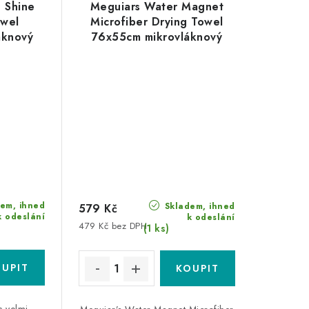
 Shine
Meguiars Water Magnet
owel
Microfiber Drying Towel
áknový
76x55cm mikrovláknový
k
sušicí ručník
em, ihned
Skladem, ihned
579 Kč
k odeslání
k odeslání
479 Kč bez DPH
(1 ks)