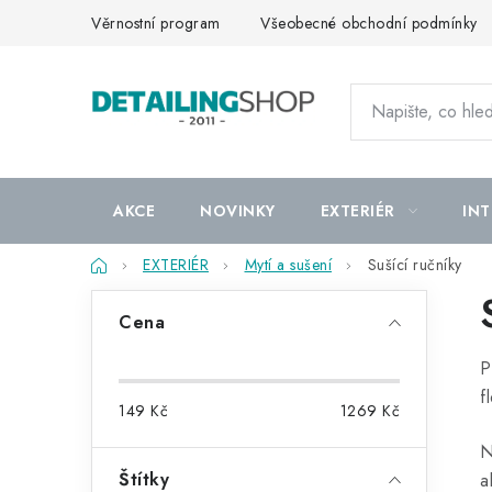
Přejít
Věrnostní program
Všeobecné obchodní podmínky
na
obsah
AKCE
NOVINKY
EXTERIÉR
INT
Domů
EXTERIÉR
Mytí a sušení
Sušící ručníky
P
Cena
o
P
s
f
149
Kč
1269
Kč
t
N
r
Štítky
a