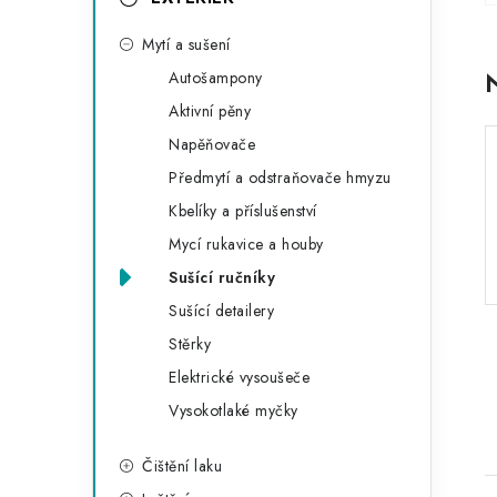
o
Mytí a sušení
r
Autošampony
i
Aktivní pěny
e
Napěňovače
Předmytí a odstraňovače hmyzu
Kbelíky a příslušenství
Mycí rukavice a houby
Sušící ručníky
Sušící detailery
Stěrky
Elektrické vysoušeče
Vysokotlaké myčky
Čištění laku