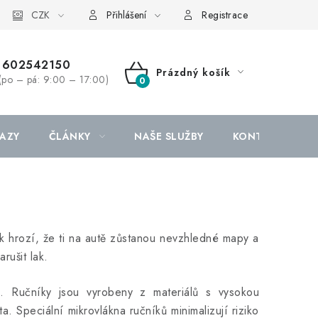
CZK
Přihlášení
Registrace
602542150
Prázdný košík
(po – pá: 9:00 – 17:00)
NÁKUPNÍ
KOŠÍK
AZY
ČLÁNKY
NAŠE SLUŽBY
KONTAKTY
k hrozí, že ti na autě zůstanou nevzhledné mapy a
rušit lak.
. Ručníky jsou vyrobeny z materiálů s vysokou
. Speciální mikrovlákna ručníků minimalizují riziko