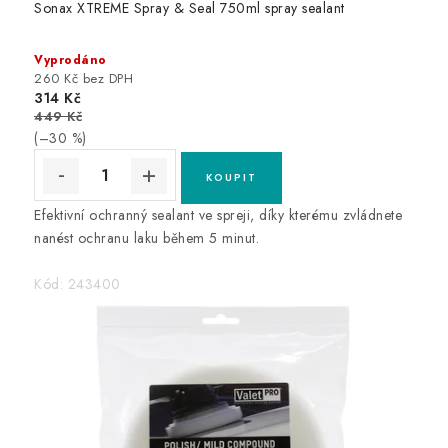
Sonax XTREME Spray & Seal 750ml spray sealant
Vyprodáno
260 Kč bez DPH
314 Kč
449 Kč
(–30 %)
Efektivní ochranný sealant ve spreji, díky kterému zvládnete
nanést ochranu laku během 5 minut.
Kód:
243400