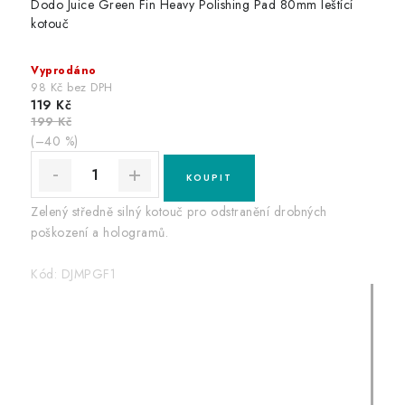
Dodo Juice Green Fin Heavy Polishing Pad 80mm leštící
kotouč
Vyprodáno
98 Kč bez DPH
119 Kč
199 Kč
(–40 %)
Zelený středně silný kotouč pro odstranění drobných
poškození a hologramů.
Kód:
DJMPGF1