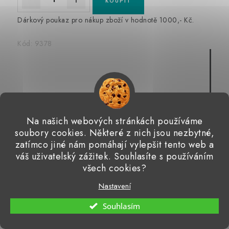
Dárkový poukaz pro nákup zboží v hodnotě 1000,- Kč.
Kód:
9378
Na našich webových stránkách používáme
soubory cookies. Některé z nich jsou nezbytné,
zatímco jiné nám pomáhají vylepšit tento web a
váš uživatelský zážitek. Souhlasíte s používáním
všech cookies?
Nastavení
Dárkový poukaz v hodnotě 2000,- Kč
Souhlasím
(>5 ks)
Skladem, ihned k odeslání