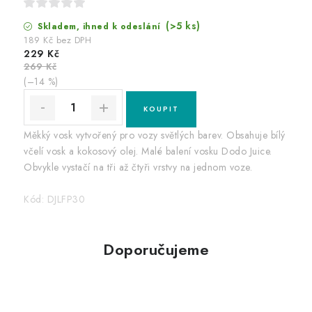
(>5 ks)
Skladem, ihned k odeslání
189 Kč bez DPH
229 Kč
269 Kč
(–14 %)
Měkký vosk vytvořený pro vozy světlých barev. Obsahuje bílý
včelí vosk a kokosový olej. Malé balení vosku Dodo Juice.
Obvykle vystačí na tři až čtyři vrstvy na jednom voze.
Kód:
DJLFP30
Doporučujeme