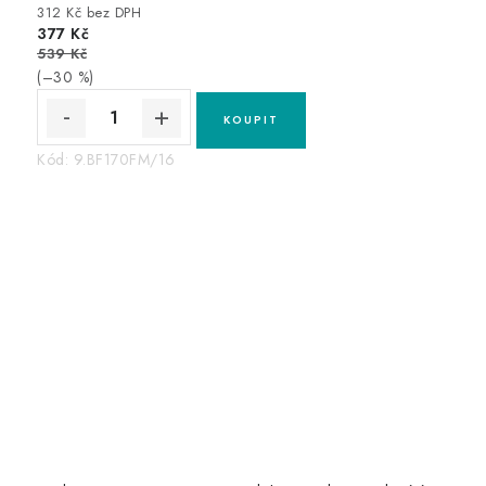
312 Kč bez DPH
377 Kč
539 Kč
(–30 %)
Kód:
9.BF170FM/16