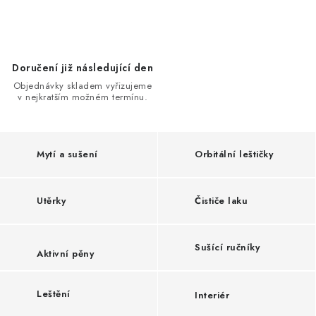
NAŠE SLUŽBY
KONTAKTY
Doručení již následující den
PRODÁVANÉ ZNAČKY
Objednávky skladem vyřizujeme
v nejkratším možném termínu.
BYDLENÍ
Věrnostní program
Všeobecné obchodní podmínky
Mytí a sušení
Orbitální leštičky
Podmínky ochrany osobních údajů
Mapa serveru
Utěrky
Čističe laku
Sušící ručníky
Aktivní pěny
Leštění
Interiér