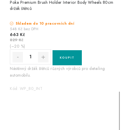
Poka Premium Brush Holder Interior Body Wheels 80cm
držák štětců
Skladem do 10 pracovních dní
548 Kč bez DPH
663 Kč
829 Kč
(–20 %)
Nástěnný držák štětců různých výrobců pro detailing
automobilu.
Kód:
WP_80_INT