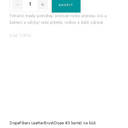
Filtrační masky pomáhají snižovat riziko přenosu virů a
bakterií a udržují vaše přátele, rodinu a další zdravé.
Kód:
11906
DopeFibers LeatherBrushDope #3 kartáč na kůži