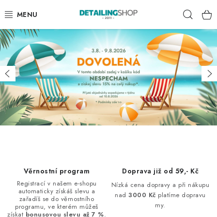
Přejít
Hleda
na
obsah
AKCE
NOVINKY
Předchozí
Ná
EXTERIÉR
INTERIÉR
PŘÍSLUŠENSTVÍ
DÁRKOVÉ SADY A POUKAZY
Věrnostní program
Doprava již od 59,- Kč
Registrací v našem e-shopu
Nízká cena dopravy a při nákupu
automaticky získáš slevu a
ČLÁNKY
nad
3000 Kč
platíme dopravu
zařadíš se do věrnostního
my.
programu, ve kterém můžeš
získat
bonusovou slevu až 7 %
.