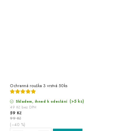
Ochranná rouška 3 vrstvá 50ks
(>5 ks)
Skladem, ihned k odeslání
49 Kč bez DPH
59 Kč
99 Kč
(–40 %)