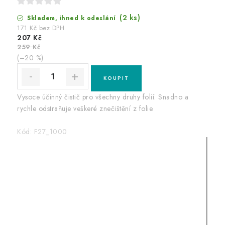
(2 ks)
Skladem, ihned k odeslání
171 Kč bez DPH
207 Kč
259 Kč
(–20 %)
Vysoce účinný čistič pro všechny druhy folií. Snadno a
rychle odstraňuje veškeré znečištění z folie.
Kód:
F27_1000