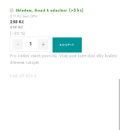
(>5 ks)
Skladem, ihned k odeslání
211 Kč bez DPH
255 Kč
319 Kč
(–20 %)
Pro čištění všech povrchů. Vždy pod kontrolou díky kvalitní
dřevěné rukojeti.
Kód:
DF-813-3