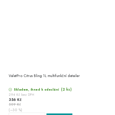
ValetPro Citrus Bling 1L multifunkční detailer
(2 ks)
Skladem, ihned k odeslání
294 Kč bez DPH
356 Kč
509 Kč
(–30 %)