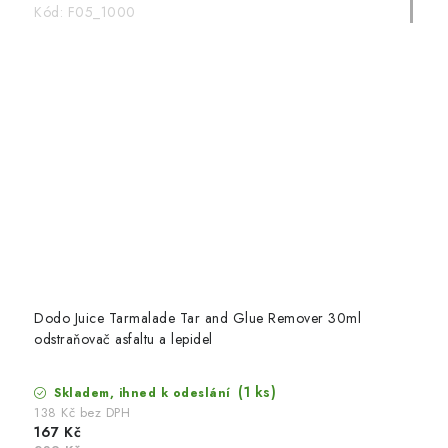
Kód:
F05_1000
Dodo Juice Tarmalade Tar and Glue Remover 30ml
odstraňovač asfaltu a lepidel
(1 ks)
Skladem, ihned k odeslání
138 Kč bez DPH
167 Kč