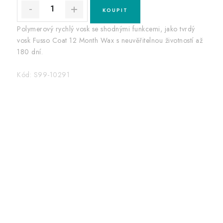
Polymerový rychlý vosk se shodnými funkcemi, jako tvrdý
vosk Fusso Coat 12 Month Wax s neuvěřitelnou životností až
180 dní.
Kód:
S99-10291