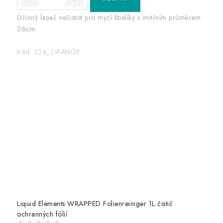
Účinný lapač nečistot pro mycí kbelíky s vnitřním průměrem
26cm.
Kód:
Z24_ORANGE
Liquid Elements WRAPPED Folienreiniger 1L čistič
ochranných fólií