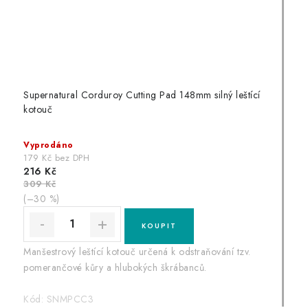
Supernatural Corduroy Cutting Pad 148mm silný leštící
kotouč
Vyprodáno
179 Kč bez DPH
216 Kč
309 Kč
(–30 %)
Manšestrový leštící kotouč určená k odstraňování tzv.
pomerančové kůry a hlubokých škrábanců.
Kód:
SNMPCC3