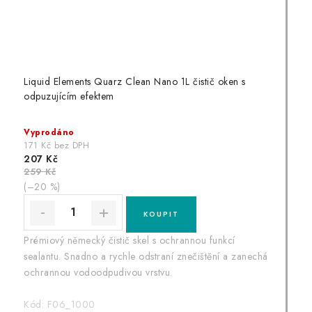
Liquid Elements Quarz Clean Nano 1L čistič oken s
odpuzujícím efektem
Vyprodáno
171 Kč bez DPH
207 Kč
259 Kč
(–20 %)
Prémiový německý čistič skel s ochrannou funkcí
sealantu. Snadno a rychle odstraní znečištění a zanechá
ochrannou vodoodpudivou vrstvu.
Kód:
F06_1000