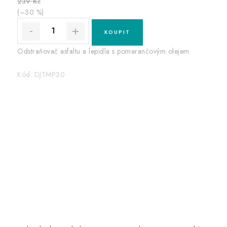
239 Kč
(–30 %)
Odstraňovač asfaltu a lepidla s pomerančovým olejem.
Kód:
DJTMP30