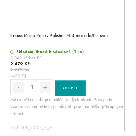
Krauss Micro Rotary Polisher M14 mikro leštící sada
(1 ks)
Skladem, ihned k odeslání
2 049 Kč bez DPH
2 479 Kč
3 099 Kč
(–20 %)
Mikro leštící sada pro leštění malých ploch. Poskytujte
vysoce kvalitní leštící výsledky při práci na těžko přístupných
místech.
Kód:
BUF_100.3_R_M