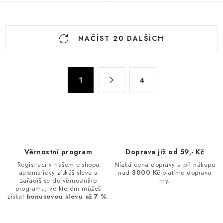
O
NAČÍST 20 DALŠÍCH
v
l
á
S
d
1
4
t
a
r
c
á
n
í
k
p
o
r
Věrnostní program
Doprava již od 59,- Kč
v
v
Registrací v našem e-shopu
Nízká cena dopravy a při nákupu
á
k
automaticky získáš slevu a
nad
3000 Kč
platíme dopravu
n
zařadíš se do věrnostního
my.
y
programu, ve kterém můžeš
í
v
získat
bonusovou slevu až 7 %
.
ý