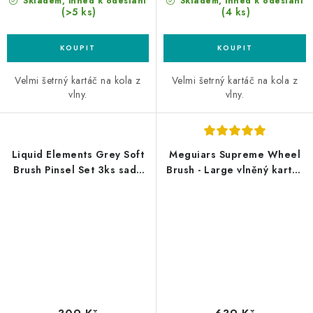
Skladem, ihned k odeslání
Skladem, ihned k odeslání
(>5 ks)
(4 ks)
Velmi šetrný kartáč na kola z
Velmi šetrný kartáč na kola z
vlny.
vlny.
Liquid Elements Grey Soft
Meguiars Supreme Wheel
Brush Pinsel Set 3ks sada
Brush - Large vlněný kartáč
měkkých štětců
na kola - velký