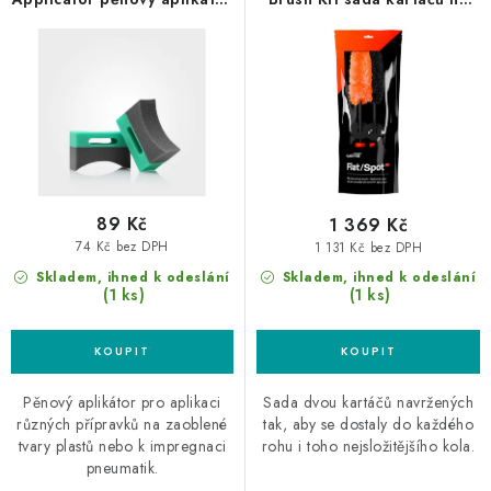
o
r
na pneu
kola
d
o
u
d
k
u
t
k
ů
t
ů
89 Kč
1 369 Kč
74 Kč bez DPH
1 131 Kč bez DPH
Skladem, ihned k odeslání
Skladem, ihned k odeslání
(1 ks)
(1 ks)
Pěnový aplikátor pro aplikaci
Sada dvou kartáčů navržených
různých přípravků na zaoblené
tak, aby se dostaly do každého
tvary plastů nebo k impregnaci
rohu i toho nejsložitějšího kola.
pneumatik.