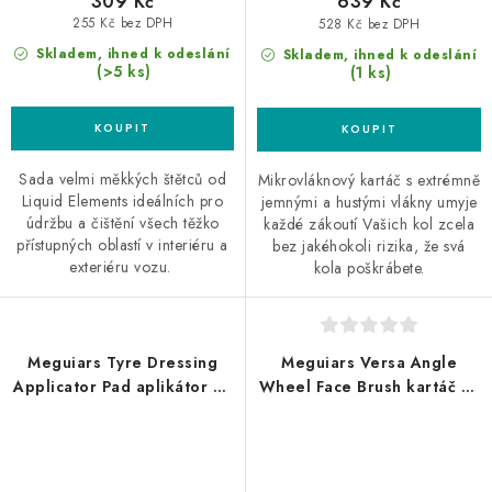
309 Kč
639 Kč
255 Kč bez DPH
528 Kč bez DPH
Skladem, ihned k odeslání
Skladem, ihned k odeslání
(>5 ks)
(1 ks)
Sada velmi měkkých štětců od
Mikrovláknový kartáč s extrémně
Liquid Elements ideálních pro
jemnými a hustými vlákny umyje
údržbu a čištění všech těžko
každé zákoutí Vašich kol zcela
přístupných oblastí v interiéru a
bez jakéhokoli rizika, že svá
exteriéru vozu.
kola poškrábete.
Meguiars Tyre Dressing
Meguiars Versa Angle
Applicator Pad aplikátor na
Wheel Face Brush kartáč na
pneumatiky
čištění čelních ploch kol