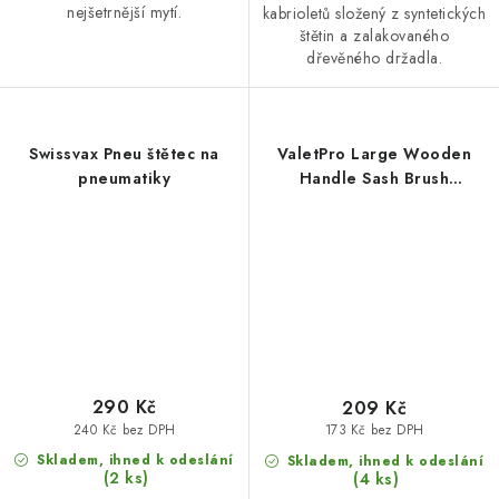
nejšetrnější mytí.
kabrioletů složený z syntetických
štětin a zalakovaného
dřevěného držadla.
Swissvax Pneu štětec na
ValetPro Large Wooden
pneumatiky
Handle Sash Brush
detailingový štětec
290 Kč
209 Kč
240 Kč bez DPH
173 Kč bez DPH
Skladem, ihned k odeslání
Skladem, ihned k odeslání
(2 ks)
(4 ks)