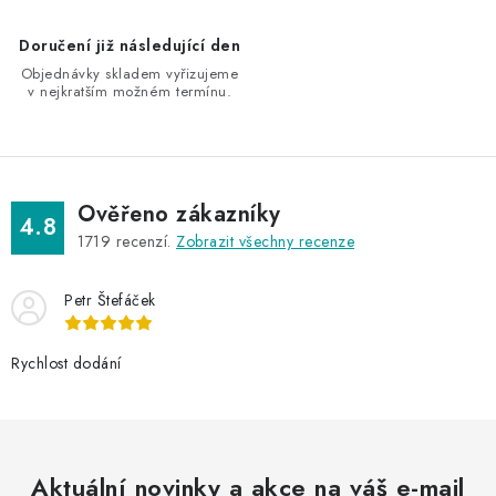
p
i
Doručení již následující den
s
Objednávky skladem vyřizujeme
u
v nejkratším možném termínu.
Ověřeno zákazníky
4.8
1719
recenzí.
Zobrazit všechny recenze
Petr Štefáček
Rychlost dodání
Aktuální novinky a akce na váš e-mail