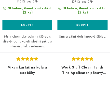
140 Kč bez DPH
107 Kč bez DPH
Skladem, ihned k odeslání
Skladem, ihned k odeslání
(2 ks)
(2 ks)
Malý chemicky odolný štětec s
Univerzální detailingový štětec.
dřevěnou rukojetí ideální jak do
interiéru tak i exteriéru.
Vikan kartáč na kola a
Work Stuff Clean Hands
podběhy
Tire Applicator pěnový
aplikátor na pneu