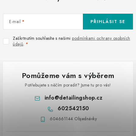
E-mail
PŘIHLÁSIT SE
Zaškrtnutím souhlasíte s našimi
podmínkami ochrany osobních
údajů
.
Pomůžeme vám s výběrem
Potřebujete s něčím poradit? Jsme tu pro vás!
info
@
detailingshop.cz
602542150
604661144 Objednávky