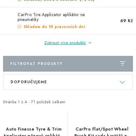
NAŠE SLUŽBY
CarPro Tire Applicator aplikátor na
KONTAKTY
pneumatiky
69 Kč
Skladem do 10 pracovních dní
PRODÁVANÉ ZNAČKY
Zobrazit více produktů
BYDLENÍ
FILTROVAT PRODUKTY
Věrnostní program
Všeobecné obchodní podmínky
Podmínky ochrany osobních údajů
Mapa serveru
V
Ř
DOPORUČUJEME
ý
a
p
z
i
e
Stránka
1
z
4
-
71
položek celkem
s
n
p
í
r
p
Auto Finesse Tyre & Trim
CarPro Flat/Spot Wheel
Applicator pěnový aplikátor
Brush Kit sada kartáčů na