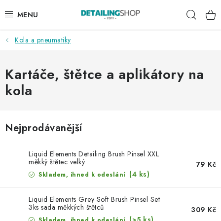
Přejít
Hleda
na
obsah
Kola a pneumatiky
AKCE
NOVINKY
Kartáče, štětce a aplikátory na
kola
EXTERIÉR
INTERIÉR
Nejprodávanější
PŘÍSLUŠENSTVÍ
Liquid Elements Detailing Brush Pinsel XXL
měkký štětec velký
79 Kč
DÁRKOVÉ SADY A POUKAZY
(4 ks)
Skladem, ihned k odeslání
ČLÁNKY
Liquid Elements Grey Soft Brush Pinsel Set
3ks sada měkkých štětců
309 Kč
(>5 ks)
Skladem, ihned k odeslání