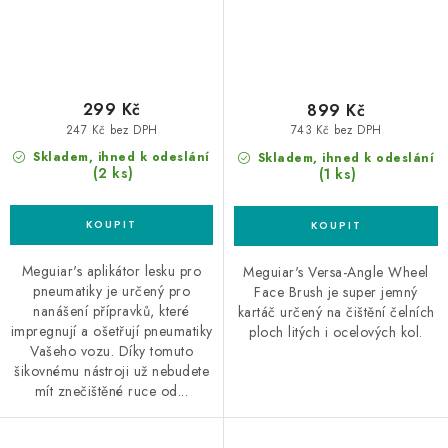
299 Kč
899 Kč
247 Kč bez DPH
743 Kč bez DPH
Skladem, ihned k odeslání
Skladem, ihned k odeslání
(2 ks)
(1 ks)
Meguiar's aplikátor lesku pro
Meguiar's Versa-Angle Wheel
pneumatiky je určený pro
Face Brush je super jemný
nanášení přípravků, které
kartáč určený na čištění čelních
impregnují a ošetřují pneumatiky
ploch litých i ocelových kol.
Vašeho vozu. Díky tomuto
šikovnému nástroji už nebudete
mít znečištěné ruce od...