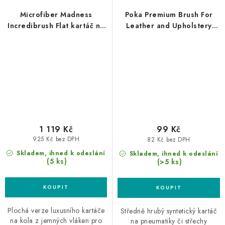
Microfiber Madness
Poka Premium Brush For
Incredibrush Flat kartáč na
Leather and Upholstery
kola
HARD
1 119 Kč
99 Kč
925 Kč bez DPH
82 Kč bez DPH
Skladem, ihned k odeslání
Skladem, ihned k odeslání
(5 ks)
(>5 ks)
Plochá verze luxusního kartáče
Středně hrubý syntetický kartáč
na kola z jemných vláken pro
na pneumatiky či střechy