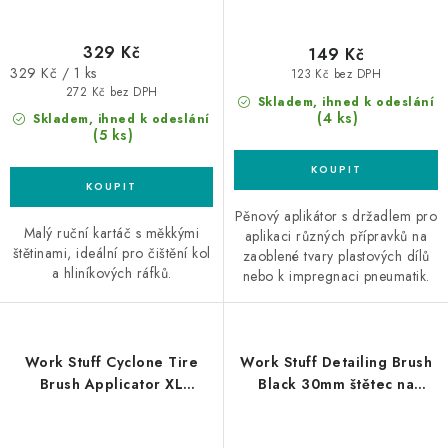
329 Kč
149 Kč
Měrná
329 Kč / 1 ks
123 Kč bez DPH
cena:
272 Kč bez DPH
Skladem, ihned k odeslání
(4 ks)
Skladem, ihned k odeslání
(5 ks)
Pěnový aplikátor s držadlem pro
Malý ruční kartáč s měkkými
aplikaci různých přípravků na
štětinami, ideální pro čištění kol
zaoblené tvary plastových dílů
a hliníkových ráfků.
nebo k impregnaci pneumatik.
Work Stuff Cyclone Tire
Work Stuff Detailing Brush
Brush Applicator XL
Black 30mm štětec na
aplikátor na pneumatiky
interiér a exteriér