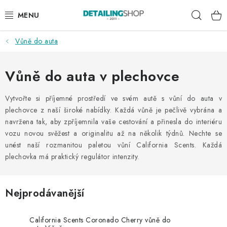
Přejít
Hleda
na
obsah
Vůně do auta
AKCE
NOVINKY
Vůně do auta v plechovce
EXTERIÉR
Vytvořte si příjemné prostředí ve svém autě s vůní do auta v
plechovce z naší široké nabídky. Každá vůně je pečlivě vybrána a
navržena tak, aby zpříjemnila vaše cestování a přinesla do interiéru
INTERIÉR
vozu novou svěžest a originalitu až na několik týdnů. Nechte se
unést naší rozmanitou paletou vůní California Scents. Každá
PŘÍSLUŠENSTVÍ
plechovka má praktický regulátor intenzity.
DÁRKOVÉ SADY A POUKAZY
Nejprodávanější
ČLÁNKY
California Scents Coronado Cherry vůně do