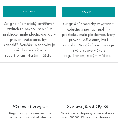
Originální americký osvěžovač
Originální americký osvěžovač
vzduchu s pevnou náplní, v
vzduchu s pevnou náplní, v
praktické, malé plechovce, který
praktické, malé plechovce, který
provoní Váše auto, byt i
provoní Váše auto, byt i
kancelář. Součástí plechovky je
kancelář. Součástí plechovky je
také plastové víčko s
také plastové víčko s
regulátorem, kterým můžete...
regulátorem, kterým můžete...
O
v
l
á
d
Věrnostní program
Doprava již od 59,- Kč
a
Registrací v našem e-shopu
Nízká cena dopravy a při nákupu
automaticky získáš slevu a
nad
3000 Kč
platíme dopravu