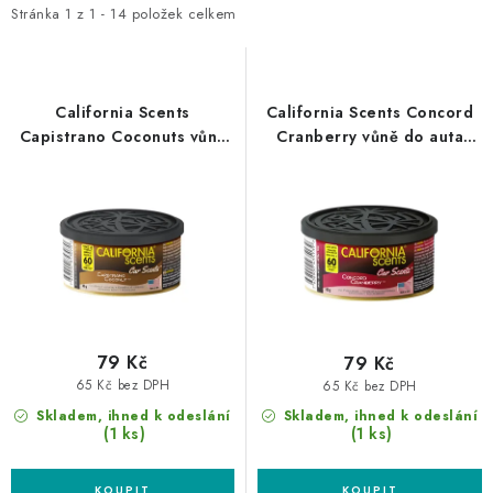
i
e
Stránka
1
z
1
-
14
položek celkem
s
n
p
í
r
p
California Scents
California Scents Concord
o
r
Capistrano Coconuts vůně
Cranberry vůně do auta
do auta Kokos
Brusinky
d
o
u
d
k
u
t
k
ů
t
ů
79 Kč
79 Kč
65 Kč bez DPH
65 Kč bez DPH
Skladem, ihned k odeslání
Skladem, ihned k odeslání
(1 ks)
(1 ks)