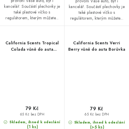
provoní Váše auto, byt i
provoní Váše auto, byt i
kancelář. Součástí plechovky je
kancelář. Součástí plechovky je
také plastové víčko s
také plastové víčko s
regulátorem, kterým můžete...
regulátorem, kterým můžete...
California Scents Tropical
California Scents Verri
Colada vůně do auta
Berry vůně do auta Borůvka
Tropický koktejl
79 Kč
79 Kč
65 Kč bez DPH
65 Kč bez DPH
Skladem, ihned k odeslání
Skladem, ihned k odeslání
(1 ks)
(>5 ks)