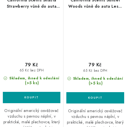
California Scents Shasta
California Scents Sunset
Strawberry vůně do auta
Woods vůně do auta Lesní
Jahoda
soumrak
79 Kč
79 Kč
65 Kč bez DPH
65 Kč bez DPH
Skladem, ihned k odeslání
Skladem, ihned k odeslání
(>5 ks)
(>5 ks)
Originální americký osvěžovač
Originální americký osvěžovač
vzduchu s pevnou náplní, v
vzduchu s pevnou náplní, v
praktické, malé plechovce, který
praktické, malé plechovce, který