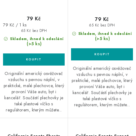
79 Kč
79 Kč
Měrná
79 Kč / 1 ks
65 Kč bez DPH
cena:
65 Kč bez DPH
Skladem, ihned k odeslání
(>5 ks)
Skladem, ihned k odeslání
(>5 ks)
Originální americký osvěžovač
Originální americký osvěžovač
vzduchu s pevnou náplní, v
vzduchu s pevnou náplní, v
praktické, malé plechovce, který
praktické, malé plechovce, který
provoní Váše auto, byt i
provoní Váše auto, byt i
kancelář. Součástí plechovky je
kancelář. Součástí plechovky je
také plastové víčko s
také plastové víčko s
regulátorem, kterým můžete...
regulátorem, kterým můžete...