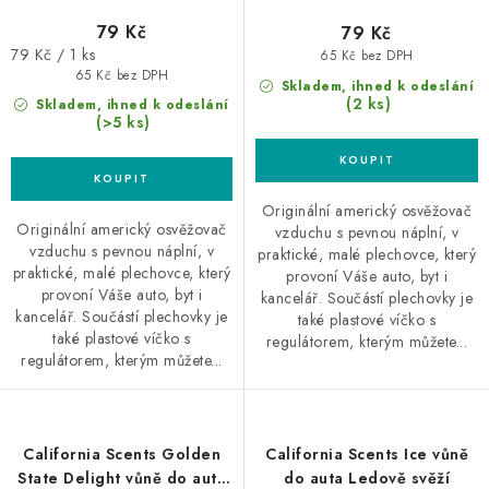
79 Kč
79 Kč
Měrná
79 Kč / 1 ks
65 Kč bez DPH
cena:
65 Kč bez DPH
Skladem, ihned k odeslání
(2 ks)
Skladem, ihned k odeslání
(>5 ks)
Originální americký osvěžovač
Originální americký osvěžovač
vzduchu s pevnou náplní, v
vzduchu s pevnou náplní, v
praktické, malé plechovce, který
praktické, malé plechovce, který
provoní Váše auto, byt i
provoní Váše auto, byt i
kancelář. Součástí plechovky je
kancelář. Součástí plechovky je
také plastové víčko s
také plastové víčko s
regulátorem, kterým můžete...
regulátorem, kterým můžete...
California Scents Golden
California Scents Ice vůně
State Delight vůně do auta
do auta Ledově svěží