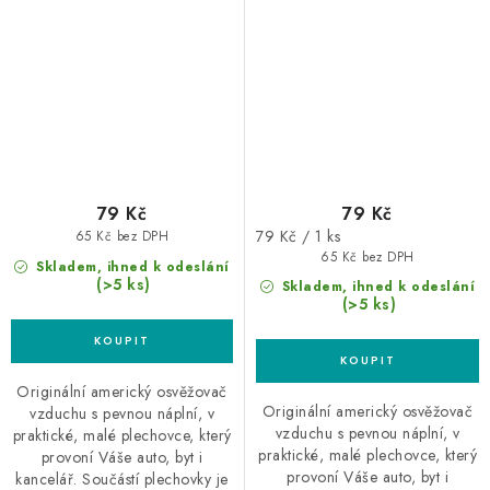
Gumoví medvídci
79 Kč
79 Kč
Měrná
79 Kč / 1 ks
65 Kč bez DPH
cena:
65 Kč bez DPH
Skladem, ihned k odeslání
(>5 ks)
Skladem, ihned k odeslání
(>5 ks)
Originální americký osvěžovač
Originální americký osvěžovač
vzduchu s pevnou náplní, v
vzduchu s pevnou náplní, v
praktické, malé plechovce, který
praktické, malé plechovce, který
provoní Váše auto, byt i
provoní Váše auto, byt i
kancelář. Součástí plechovky je