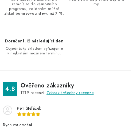
c
zařadíš se do věrnostního
my.
í
programu, ve kterém můžeš
získat
bonusovou slevu až 7 %
.
p
r
v
k
Doručení již následující den
y
Objednávky skladem vyřizujeme
v
v nejkratším možném termínu.
ý
p
i
s
Ověřeno zákazníky
4.8
u
1719
recenzí.
Zobrazit všechny recenze
Petr Štefáček
Rychlost dodání