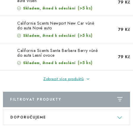
NAŠE SLUŽBY
auta Višeň
79 Kč
(>5 ks)
Skladem, ihned k odeslání
KONTAKTY
California Scents Newport New Car vůně
do auta Nové auto
79 Kč
PRODÁVANÉ ZNAČKY
(>5 ks)
Skladem, ihned k odeslání
BYDLENÍ
California Scents Santa Barbara Berry vůně
do auta Lesní ovoce
79 Kč
(>5 ks)
Skladem, ihned k odeslání
Věrnostní program
Všeobecné obchodní podmínky
Podmínky ochrany osobních údajů
Mapa serveru
Zobrazit více produktů
FILTROVAT PRODUKTY
V
Ř
DOPORUČUJEME
ý
a
p
z