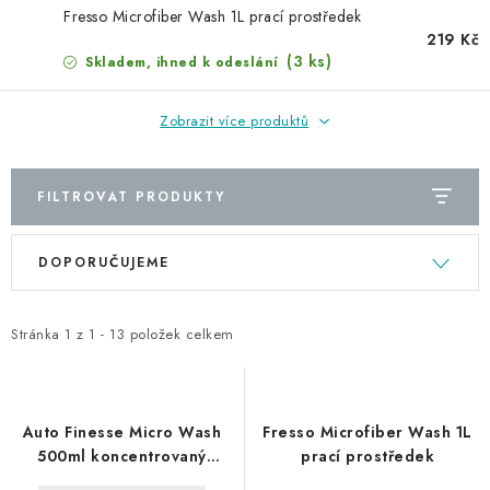
NAŠE SLUŽBY
Fresso Microfiber Wash 1L prací prostředek
219 Kč
KONTAKTY
(3 ks)
Skladem, ihned k odeslání
PRODÁVANÉ ZNAČKY
Zobrazit více produktů
BYDLENÍ
FILTROVAT PRODUKTY
Věrnostní program
Všeobecné obchodní podmínky
V
Ř
DOPORUČUJEME
Podmínky ochrany osobních údajů
Mapa serveru
ý
a
p
z
i
e
Stránka
1
z
1
-
13
položek celkem
s
n
p
í
r
p
Auto Finesse Micro Wash
Fresso Microfiber Wash 1L
o
r
500ml koncentrovaný
prací prostředek
přípravek pro praní