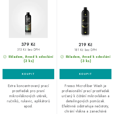
d
o
mikrovláknových utěrek
u
d
k
u
t
k
ů
t
ů
379 Kč
219 Kč
313 Kč bez DPH
181 Kč bez DPH
Skladem, ihned k odeslání
Skladem, ihned k odeslání
(3 ks)
(3 ks)
Extra koncentrovaný prací
Fresso Microfiber Wash je
prostředek pro praní
profesionální prací prostředek
mikrovláknových utěrek,
určený k čištění mikrovláken a
ručníků, rukavic, aplikátorů
detailingových pomůcek.
apod.
Efektivně odstraňuje nečistoty,
chrání vlákna a zanechává