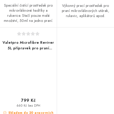
Speciální čistící prostředek pro
Výkonný prací prostředek pro
mikrovláknové hadříky a
praní mikrovláknových utěrek,
rukavice. Stačí pouze malé
rukavic, aplikátorů apod.
množství, 50ml na jedno praní.
Valetpro Microfibre Reviver
5L přípravek pro praní
mikrovláknových utěrek
799 Kč
660 Kč bez DPH
Skladem do 20 pracovních