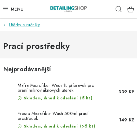
Přejít
Hleda
na
obsah
Utěrky a ručníky
AKCE
NOVINKY
Prací prostředky
EXTERIÉR
Nejprodávanější
INTERIÉR
Mafra Microfiber Wash 1L přípravek pro
PŘÍSLUŠENSTVÍ
praní mikrovláknových utěrek
339 Kč
(5 ks)
Skladem, ihned k odeslání
DÁRKOVÉ SADY A POUKAZY
Fresso Microfiber Wash 500ml prací
prostředek
149 Kč
ČLÁNKY
(>5 ks)
Skladem, ihned k odeslání