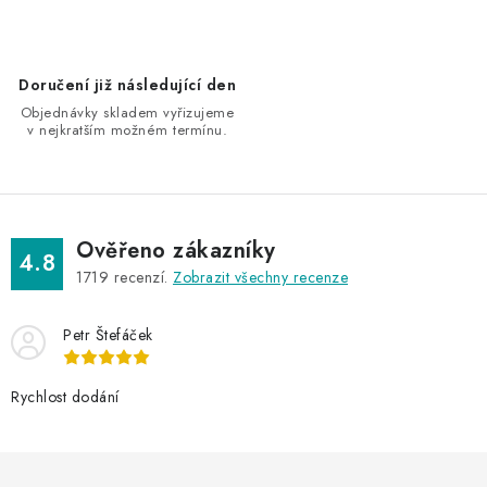
r
v
k
Doručení již následující den
y
Objednávky skladem vyřizujeme
v
v nejkratším možném termínu.
ý
p
i
s
Ověřeno zákazníky
4.8
u
1719
recenzí.
Zobrazit všechny recenze
Petr Štefáček
Rychlost dodání