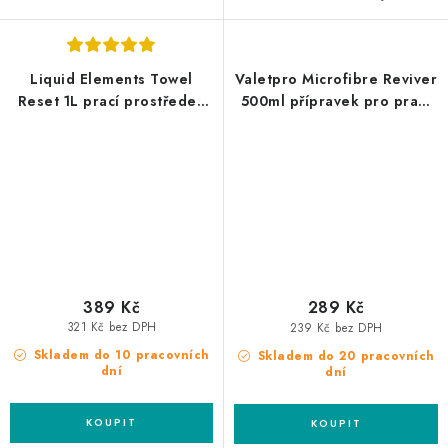
Liquid Elements Towel
Valetpro Microfibre Reviver
Reset 1L prací prostředek
500ml přípravek pro praní
na mikrovlákno
mikrovláknových utěrek
389 Kč
289 Kč
321 Kč bez DPH
239 Kč bez DPH
Skladem do 10 pracovních
Skladem do 20 pracovních
dní
dní