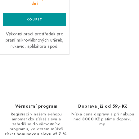
dní
Výkonný prací prostředek pro
praní mikrovláknových utěrek,
rukavic, aplikátorů apod.
O
v
l
á
d
Věrnostní program
Doprava již od 59,- Kč
a
Registrací v našem e-shopu
Nízká cena dopravy a při nákupu
automaticky získáš slevu a
nad
3000 Kč
platíme dopravu
c
zařadíš se do věrnostního
my.
í
programu, ve kterém můžeš
získat
bonusovou slevu až 7 %
.
p