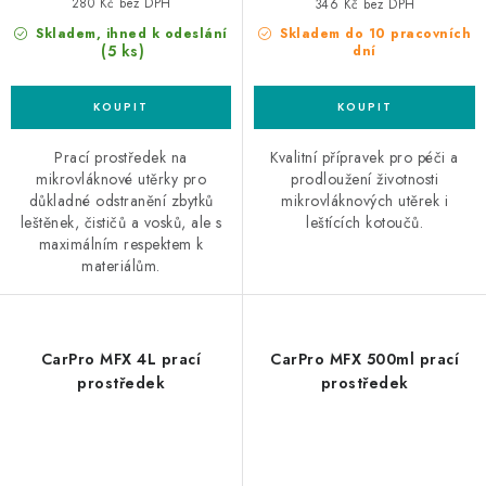
280 Kč bez DPH
346 Kč bez DPH
Skladem, ihned k odeslání
Skladem do 10 pracovních
(5 ks)
dní
Prací prostředek na
Kvalitní přípravek pro péči a
mikrovláknové utěrky pro
prodloužení životnosti
důkladné odstranění zbytků
mikrovláknových utěrek i
leštěnek, čističů a vosků, ale s
leštících kotoučů.
maximálním respektem k
materiálům.
CarPro MFX 4L prací
CarPro MFX 500ml prací
prostředek
prostředek