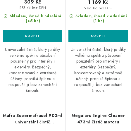
309 Kč
1 169 Kč
255 Kč bez DPH
966 Kč bez DPH
Skladem, ihned k odeslání
Skladem, ihned k odeslání
(>5 ks)
(1 ks)
Univerzální čistič, který je díky
Univerzální čistič, který je díky
velkému spektru působení
velkému spektru působení
použitelný pro interiéry i
použitelný pro interiéry i
exteriéry. Bezpečný,
exteriéry. Bezpečný,
koncentrovaný a extrémně
koncentrovaný a extrémně
účinný: proniká špínou a
účinný: proniká špínou a
rozpouští ji bez zanechání
rozpouští ji bez zanechání
šmouh.
šmouh.
Mafra Supermafrasol 900ml
Meguiars Engine Cleaner
univerzální čistič
473ml čistič motoru
superkoncentrát