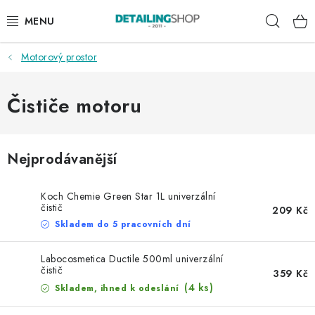
Přejít
Hleda
na
obsah
Motorový prostor
AKCE
NOVINKY
Čističe motoru
EXTERIÉR
Nejprodávanější
INTERIÉR
Koch Chemie Green Star 1L univerzální
PŘÍSLUŠENSTVÍ
čistič
209 Kč
Skladem do 5 pracovních dní
DÁRKOVÉ SADY A POUKAZY
Labocosmetica Ductile 500ml univerzální
čistič
359 Kč
ČLÁNKY
(4 ks)
Skladem, ihned k odeslání