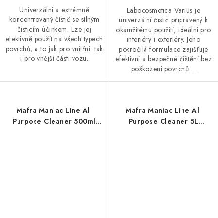
Univerzální a extrémně
Labocosmetica Varius je
koncentrovaný čistič se silným
univerzální čistič připravený k
čisticím účinkem. Lze jej
okamžitému použití, ideální pro
efektivně použít na všech typech
interiéry i exteriéry. Jeho
povrchů, a to jak pro vnitřní, tak
pokročilá formulace zajišťuje
i pro vnější části vozu.
efektivní a bezpečné čištění bez
poškození povrchů....
Mafra Maniac Line All
Mafra Maniac Line All
Purpose Cleaner 500ml
Purpose Cleaner 5L
univerzální čistič
univerzální čistič