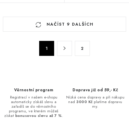
O
NAČÍST 9 DALŠÍCH
v
l
á
S
d
1
2
t
a
r
c
á
n
í
k
p
o
r
Věrnostní program
Doprava již od 59,- Kč
v
v
Registrací v našem e-shopu
Nízká cena dopravy a při nákupu
á
k
automaticky získáš slevu a
nad
3000 Kč
platíme dopravu
n
zařadíš se do věrnostního
my.
y
programu, ve kterém můžeš
í
v
získat
bonusovou slevu až 7 %
.
ý