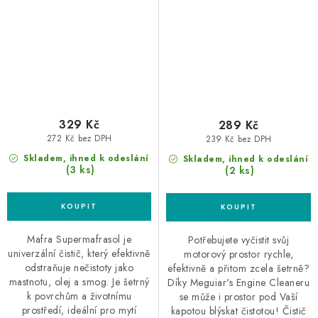
329 Kč
289 Kč
272 Kč bez DPH
239 Kč bez DPH
Skladem, ihned k odeslání
Skladem, ihned k odeslání
(3 ks)
(2 ks)
Mafra Supermafrasol je
Potřebujete vyčistit svůj
univerzální čistič, který efektivně
motorový prostor rychle,
odstraňuje nečistoty jako
efektivně a přitom zcela šetrně?
mastnotu, olej a smog. Je šetrný
Díky Meguiar's Engine Cleaneru
k povrchům a životnímu
se může i prostor pod Vaší
prostředí, ideální pro mytí
kapotou blýskat čistotou! Čistič