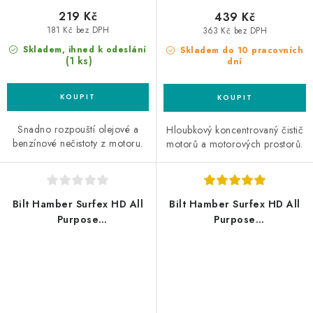
219 Kč
439 Kč
181 Kč bez DPH
363 Kč bez DPH
Skladem, ihned k odeslání
Skladem do 10 pracovních
(1 ks)
dní
Snadno rozpouští olejové a
Hloubkový koncentrovaný čistič
benzínové nečistoty z motoru.
motorů a motorových prostorů.
Bilt Hamber Surfex HD All
Bilt Hamber Surfex HD All
Purpose
Purpose
Cleaner/Degreaser 1L
Cleaner/Degreaser 25L
univerzální čistič
univerzální čistič