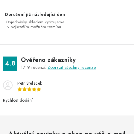
p
i
Doručení již následující den
s
Objednávky skladem vyřizujeme
u
v nejkratším možném termínu.
Ověřeno zákazníky
4.8
1719
recenzí.
Zobrazit všechny recenze
Petr Štefáček
Rychlost dodání
Aktuální novinky a akce na váš e-mail