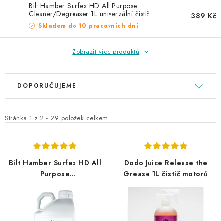
NAŠE SLUŽBY
Bilt Hamber Surfex HD All Purpose
Cleaner/Degreaser 1L univerzální čistič
389 Kč
KONTAKTY
Skladem do 10 pracovních dní
PRODÁVANÉ ZNAČKY
Zobrazit více produktů
V
Ř
BYDLENÍ
DOPORUČUJEME
ý
a
p
z
Věrnostní program
Všeobecné obchodní podmínky
i
e
Stránka
1
z
2
-
29
položek celkem
Podmínky ochrany osobních údajů
Mapa serveru
s
n
p
í
r
p
Bilt Hamber Surfex HD All
Dodo Juice Release the
o
r
Purpose
Grease 1L čistič motorů
Cleaner/Degreaser 5L
d
o
univerzální čistič
u
d
k
u