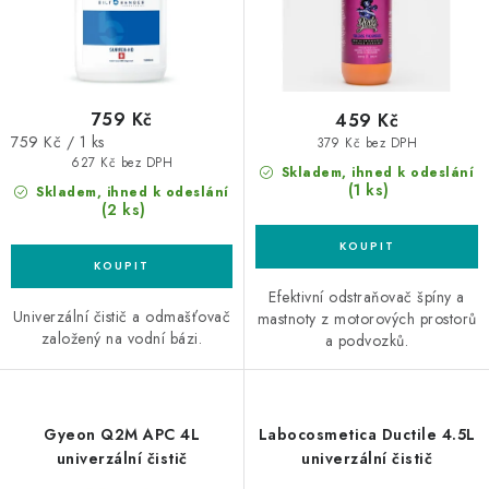
t
k
ů
t
ů
759 Kč
459 Kč
Měrná
759 Kč / 1 ks
379 Kč bez DPH
cena:
627 Kč bez DPH
Skladem, ihned k odeslání
(1 ks)
Skladem, ihned k odeslání
(2 ks)
Efektivní odstraňovač špíny a
Univerzální čistič a odmašťovač
mastnoty z motorových prostorů
založený na vodní bázi.
a podvozků.
Gyeon Q2M APC 4L
Labocosmetica Ductile 4.5L
univerzální čistič
univerzální čistič