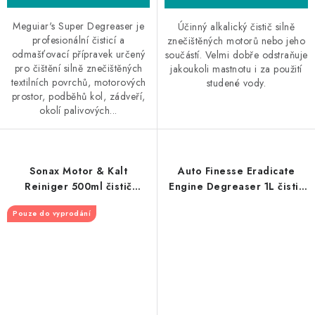
Meguiar's Super Degreaser je
Účinný alkalický čistič silně
profesionální čisticí a
znečištěných motorů nebo jeho
odmašťovací přípravek určený
součástí. Velmi dobře odstraňuje
pro čištění silně znečištěných
jakoukoli mastnotu i za použití
textilních povrchů, motorových
studené vody.
prostor, podběhů kol, zádveří,
okolí palivových...
Sonax Motor & Kalt
Auto Finesse Eradicate
Reiniger 500ml čistič
Engine Degreaser 1L čistič
motoru a pantů
motorového prostoru
Pouze do vyprodání