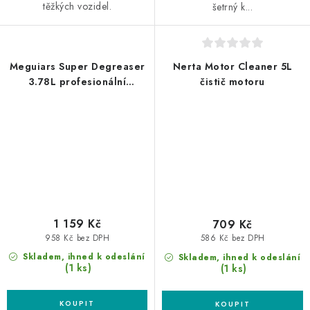
těžkých vozidel.
šetrný k...
Meguiars Super Degreaser
Nerta Motor Cleaner 5L
3.78L profesionální
čistič motoru
odmašťovač
1 159 Kč
709 Kč
958 Kč bez DPH
586 Kč bez DPH
Skladem, ihned k odeslání
Skladem, ihned k odeslání
(1 ks)
(1 ks)