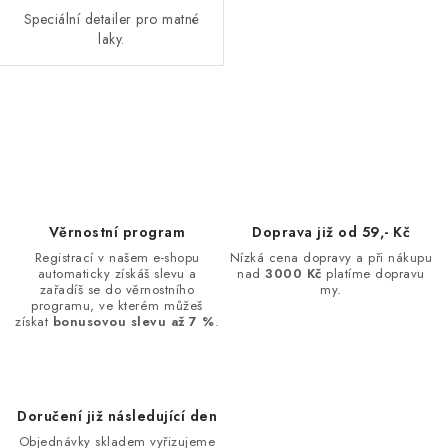
Speciální detailer pro matné
laky.
O
v
l
á
d
Věrnostní program
Doprava již od 59,- Kč
a
Registrací v našem e-shopu
Nízká cena dopravy a při nákupu
automaticky získáš slevu a
nad
3000 Kč
platíme dopravu
c
zařadíš se do věrnostního
my.
í
programu, ve kterém můžeš
získat
bonusovou slevu až 7 %
.
p
r
v
k
Doručení již následující den
y
Objednávky skladem vyřizujeme