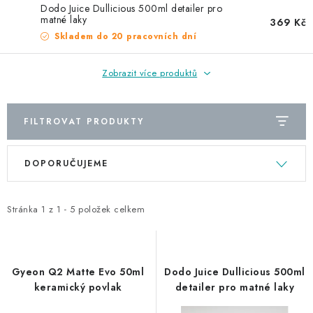
NAŠE SLUŽBY
Dodo Juice Dullicious 500ml detailer pro
matné laky
369 Kč
KONTAKTY
Skladem do 20 pracovních dní
PRODÁVANÉ ZNAČKY
Zobrazit více produktů
BYDLENÍ
FILTROVAT PRODUKTY
V
Ř
Věrnostní program
Všeobecné obchodní podmínky
DOPORUČUJEME
ý
a
Podmínky ochrany osobních údajů
Mapa serveru
p
z
i
e
Stránka
1
z
1
-
5
položek celkem
s
n
p
í
r
p
Gyeon Q2 Matte Evo 50ml
Dodo Juice Dullicious 500ml
o
r
keramický povlak
detailer pro matné laky
d
o