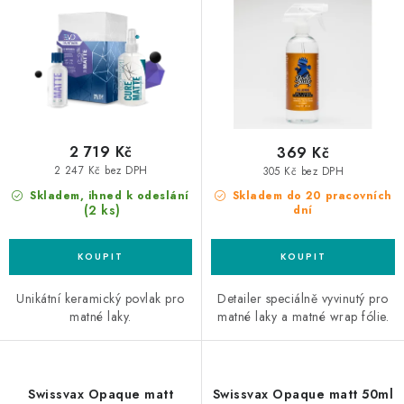
u
d
k
u
t
k
ů
t
ů
2 719 Kč
369 Kč
2 247 Kč bez DPH
305 Kč bez DPH
Skladem, ihned k odeslání
Skladem do 20 pracovních
(2 ks)
dní
Unikátní keramický povlak pro
Detailer speciálně vyvinutý pro
matné laky.
matné laky a matné wrap fólie.
Swissvax Opaque matt
Swissvax Opaque matt 50ml