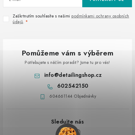
Zaškrtnutím souhlasíte s našimi
podmínkami ochrany osobních
údajů
.
Pomůžeme vám s výběrem
Potřebujete s něčím poradit? Jsme tu pro vás!
info
@
detailingshop.cz
602542150
604661144 Objednávky