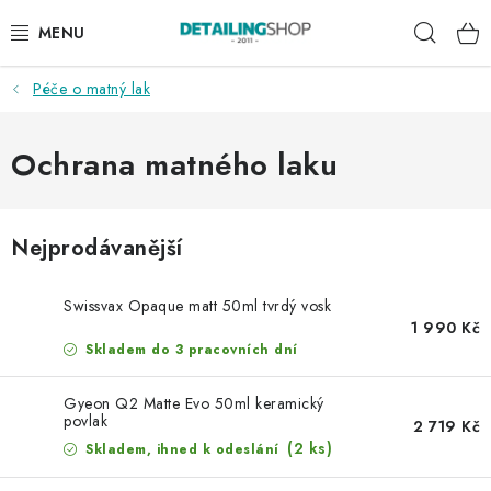
Přejít
Hleda
na
obsah
Péče o matný lak
AKCE
NOVINKY
Ochrana matného laku
EXTERIÉR
Nejprodávanější
INTERIÉR
Swissvax Opaque matt 50ml tvrdý vosk
PŘÍSLUŠENSTVÍ
1 990 Kč
Skladem do 3 pracovních dní
DÁRKOVÉ SADY A POUKAZY
Gyeon Q2 Matte Evo 50ml keramický
povlak
2 719 Kč
ČLÁNKY
(2 ks)
Skladem, ihned k odeslání