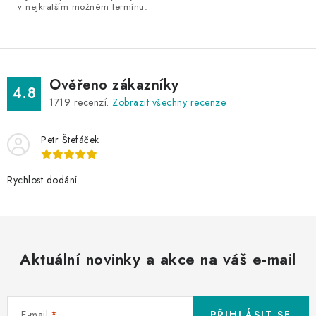
v
v nejkratším možném termínu.
ý
p
i
s
Ověřeno zákazníky
4.8
u
1719
recenzí.
Zobrazit všechny recenze
Petr Štefáček
Rychlost dodání
Aktuální novinky a akce na váš e-mail
E-mail
PŘIHLÁSIT SE