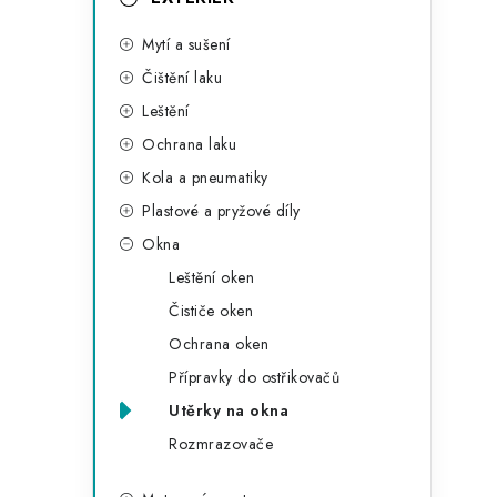
o
Mytí a sušení
r
Čištění laku
i
Leštění
e
Ochrana laku
Kola a pneumatiky
Plastové a pryžové díly
Okna
t
Leštění oken
Čističe oken
Ochrana oken
Přípravky do ostřikovačů
Utěrky na okna
Rozmrazovače