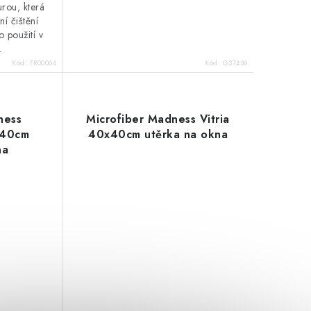
urou, která
ní čištění
 použití v
.
Kód:
FR00064
Kód:
G37436
ness
Microfiber Madness Vitria
x40cm
40x40cm utěrka na okna
na