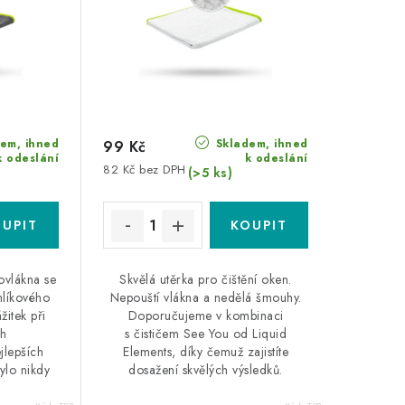
em, ihned
Skladem, ihned
99 Kč
k odeslání
k odeslání
82 Kč bez DPH
(>5 ks)
ovlákna se
Skvělá utěrka pro čištění oken.
hlíkového
Nepouští vlákna a nedělá šmouhy.
žitek při
Doporučujeme v kombinaci
ch
s čističem See You od Liquid
jlepších
Elements, díky čemuž zajistíte
bylo nikdy
dosažení skvělých výsledků.