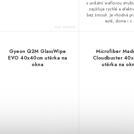
s unikátní waflovou strukt
zajišťuje rychlé a efektiv
bez šmouh. Je vhodná pro
autě, doma i v..
Kód:
DJMM1PC
Gyeon Q2M GlassWipe
Microfiber Mad
EVO 40x40cm utěrka na
Cloudbuster 40
okna
utěrka na ok