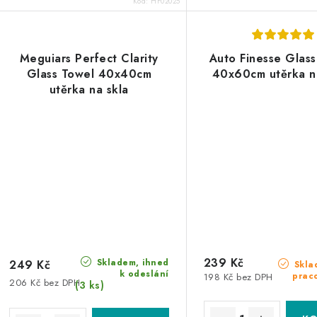
Kód:
HF02025
Meguiars Perfect Clarity
Auto Finesse Glass
Glass Towel 40x40cm
40x60cm utěrka n
utěrka na skla
239 Kč
Skladem, ihned
249 Kč
Skla
k odeslání
prac
198 Kč bez DPH
206 Kč bez DPH
(3 ks)