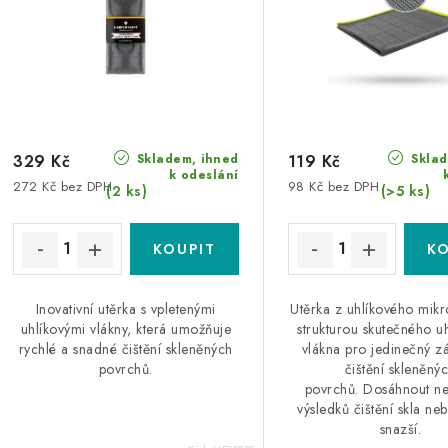
p
r
r
o
o
d
d
u
u
Skladem, ihned
Sklad
k
329 Kč
119 Kč
k odeslání
272 Kč bez DPH
98 Kč bez DPH
k
(2 ks)
(>5 ks)
t
ů
ů
Inovativní utěrka s vpletenými
Utěrka z uhlíkového mikr
uhlíkovými vlákny, která umožňuje
strukturou skutečného u
rychlé a snadné čištění skleněných
vlákna pro jedinečný zá
povrchů.
čištění skleněný
povrchů. Dosáhnout ne
výsledků čištění skla ne
snazší.