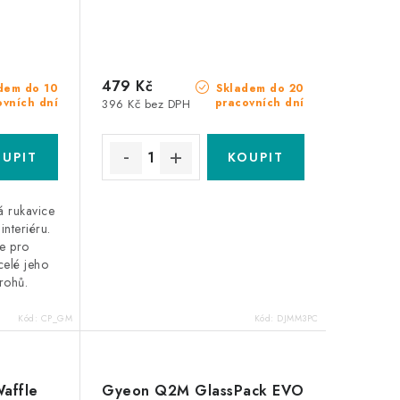
479 Kč
dem do 10
Skladem do 20
ovních dní
pracovních dní
396 Kč bez DPH
á rukavice
interiéru.
ie pro
 celé jeho
rohů.
Kód:
CP_GM
Kód:
DJMM3PC
affle
Gyeon Q2M GlassPack EVO