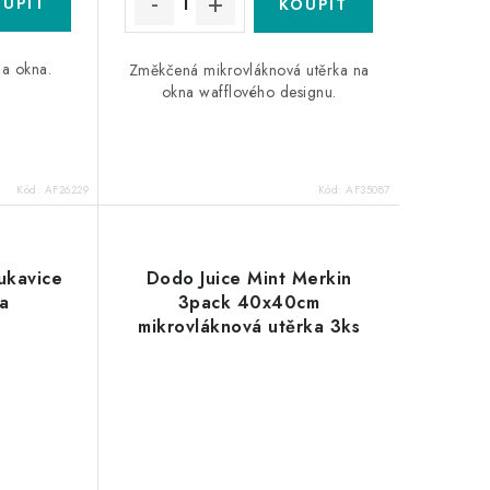
na okna.
Změkčená mikrovláknová utěrka na
okna wafflového designu.
Kód:
AF26229
Kód:
AF35087
ukavice
Dodo Juice Mint Merkin
la
3pack 40x40cm
mikrovláknová utěrka 3ks