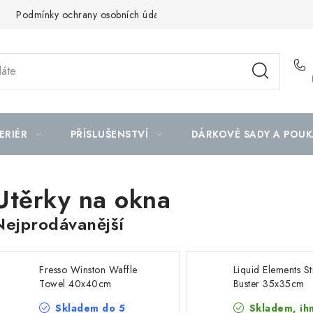
Podmínky ochrany osobních údajů
Mapa serveru
ERIÉR
PŘÍSLUŠENSTVÍ
DÁRKOVÉ SADY A POUK
Utěrky na okna
Nejprodávanější
Fresso Winston Waffle
Liquid Elements S
Towel 40x40cm
Buster 35x35cm
mikrovláknová utěrka
mikrovláknová utě
Skladem do 5
Skladem, ih