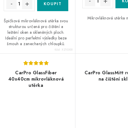
Mikrovláknová utěrka 
Špičková mikrovláknová utěrka svou
strukturou určená pro čištění a
leštění oken a skleněných ploch.
Ideální pro perfektní výsledky beze
šmouh a zanechaných chloupků.
Kód:
X210300
CarPro GlassFiber
CarPro GlassMitt r
40x40cm mikrovláknová
na čištění sk
utěrka