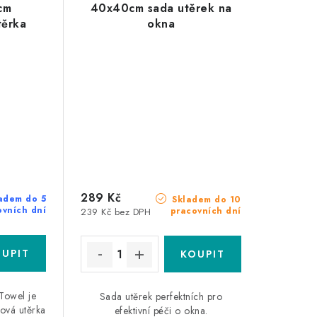
cm
40x40cm sada utěrek na
těrka
okna
289 Kč
adem do 5
Skladem do 10
ovních dní
pracovních dní
239 Kč bez DPH
Towel je
Sada utěrek perfektních pro
nová utěrka
efektivní péči o okna.