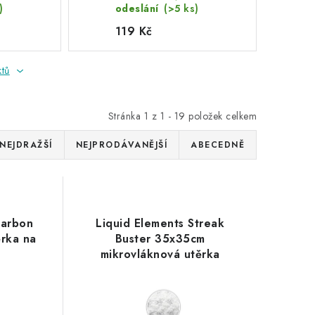
)
odeslání
(>5 ks)
119 Kč
ktů
Stránka
1
z
1
-
19
položek celkem
NEJDRAŽŠÍ
NEJPRODÁVANĚJŠÍ
ABECEDNĚ
Carbon
Liquid Elements Streak
rka na
Buster 35x35cm
mikrovláknová utěrka