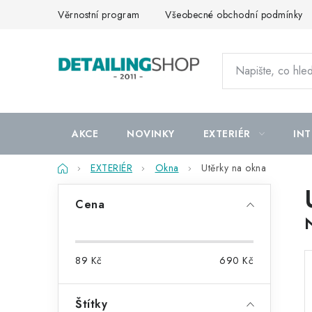
Přejít
Věrnostní program
Všeobecné obchodní podmínky
na
obsah
AKCE
NOVINKY
EXTERIÉR
INT
Domů
EXTERIÉR
Okna
Utěrky na okna
P
Cena
o
s
89
Kč
690
Kč
t
r
Štítky