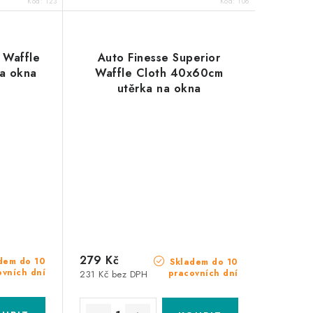
Kód:
T23
Kód:
T08
 Waffle
Auto Finesse Superior
a okna
Waffle Cloth 40x60cm
utěrka na okna
279 Kč
dem do 10
Skladem do 10
ovních dní
pracovních dní
231 Kč bez DPH