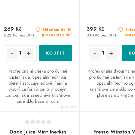
269 Kč
399 Kč
Skladem do 10
Skla
pracovních dní
prac
222 Kč bez DPH
330 Kč bez DPH
Profesionální utěrka pro účinné
Profesionální dvoustrann
čištění skla. Speciální technika
pro účinné čištění skla v 
pletení zaručuje nulové línání a
Speciální technolog
vysoký čistící výkon. S vhodným
křišťálově čisté sklo po
čističem skla zanechává křišťálově
ploše až do krajů a 
čisté sklo beze šmouh.
Kód:
CP_GFT
Dodo Juice Mint Merkin
Fresso Winston W