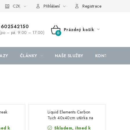
CZK
Přihlášení
Registrace
602542150
Prázdný košík
(po – pá: 9:00 – 17:00)
NÁKUPNÍ
KOŠÍK
AZY
ČLÁNKY
NAŠE SLUŽBY
KONTAKTY
treak
Liquid Elements Carbon
Tuch 40x40cm utěrka na
rka
okna
ned k
Skladem, ihned k