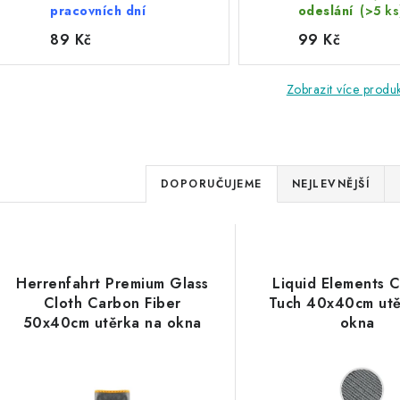
pracovních dní
odeslání
(>5 ks
89 Kč
99 Kč
Zobrazit více produ
Ř
DOPORUČUJEME
NEJLEVNĚJŠÍ
a
V
z
ý
e
Herrenfahrt Premium Glass
Liquid Elements 
p
Cloth Carbon Fiber
Tuch 40x40cm utě
n
50x40cm utěrka na okna
okna
í
s
p