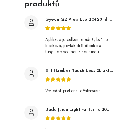
produktů
Gyeon Q2 View Evo 20+20ml nanopovlak na okna
Aplikace je celkem snadná, byť ne
blesková, povlak drží dlouho a
funguje v souladu s reklamou.
Bilt Hamber Touch Less 5L aktivní pěna
Výsledok prekonal očakávania.
Dodo Juice Light Fantastic 30ml měkký vosk
1