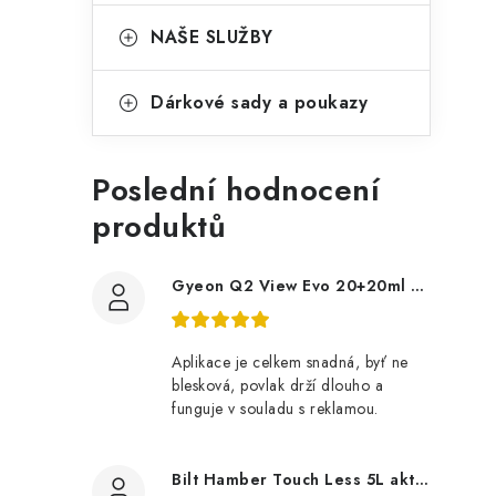
NAŠE SLUŽBY
Dárkové sady a poukazy
Poslední hodnocení
produktů
Gyeon Q2 View Evo 20+20ml nanopovlak na okna
Aplikace je celkem snadná, byť ne
blesková, povlak drží dlouho a
funguje v souladu s reklamou.
Bilt Hamber Touch Less 5L aktivní pěna