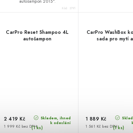
autošampon 2015".
Kód:
3791
CarPro Reset Shampoo 4L
CarPro WashBox ko
autošampon
sada pro mytí 
Skladem, ihned
Sklad
2 419 Kč
1 889 Kč
k odeslání
1 999 Kč bez DPH
1 561 Kč bez DPH
(1 ks)
(1 ks)