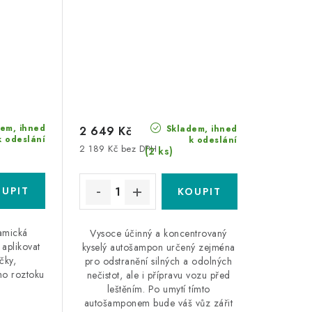
em, ihned
Skladem, ihned
2 649 Kč
k odeslání
k odeslání
2 189 Kč bez DPH
(2 ks)
ramická
Vysoce účinný a koncentrovaný
 aplikovat
kyselý autošampon určený zejména
čky,
pro odstranění silných a odolných
ho roztoku
nečistot, ale i přípravu vozu před
leštěním. Po umytí tímto
autošamponem bude váš vůz zářit