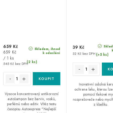
659 Kč
Sklad
39 Kč
Skladem, ihned
Měrná
659 Kč
k odeslání
32 Kč bez DPH
(>5 ks)
cena:
/ 1 ks
(2 ks)
545 Kč bez DPH
Inovativní odolná ke
ochrana laku, kterou lze
Vysoce koncentrovaný antikorozní
pomocí tlakové my
autošampon bez barviv, vosků,
rozprašovače nebo mycí
parfémů nebo aditiv. Vítěz testu
z kbelíku.
časopisu Autoexpress "Nejlepší