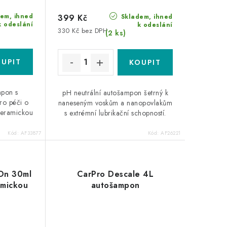
em, ihned
Skladem, ihned
399 Kč
k odeslání
k odeslání
330 Kč bez DPH
(2 ks)
mpon s
pH neutrální autošampon šetrný k
ro péči o
naneseným voskům a nanopovlakům
keramickou
s extrémní lubrikační schopností.
Kód:
AF33877
Kód:
AF26221
 On 30ml
CarPro Descale 4L
amickou
autošampon