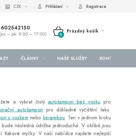
CZK
Přihlášení
Registrace
602542150
Prázdný košík
(po – pá: 9:00 – 17:00)
NÁKUPNÍ
KOŠÍK
AZY
ČLÁNKY
NAŠE SLUŽBY
KONTAKTY
ůžete si vybrat
čistý
autošampon
bez vosku
pro
minační autošampon
pro důkladné vyčištění laku.
pon s voskem
nebo
keramikou
. Ten v jednom kroku
é bude následná údržba jednoduchá. V oblibě jsou
í tlakové myčky. V naší nabídce najdete nejlepší