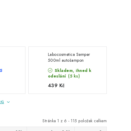
Labocosmetica Semper
500ml autošampon
 5
Skladem, ihned k
odeslání
(5 ks)
439 Kč
ktů
Stránka
1
z
6
-
115
položek celkem