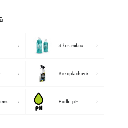
ů
S keramikou
y
Bezoplachové
jemu
Podle pH