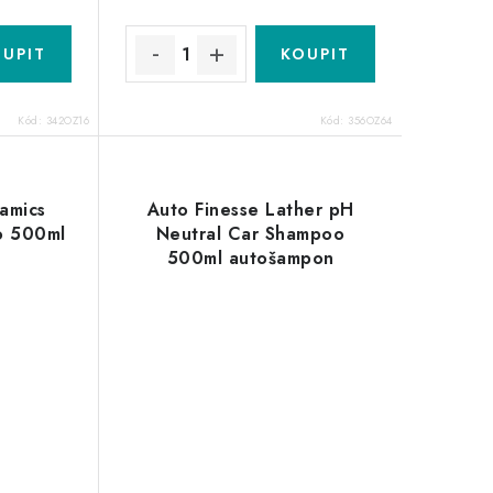
Kód:
342OZ16
Kód:
356OZ64
amics
Auto Finesse Lather pH
o 500ml
Neutral Car Shampoo
n
500ml autošampon