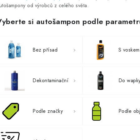
utošampony od výrobců z celého světa.
Vyberte si autošampon podle parametr
Bez přísad
S voskem
Dekontaminační
Do wapk
Podle značky
Podle ob