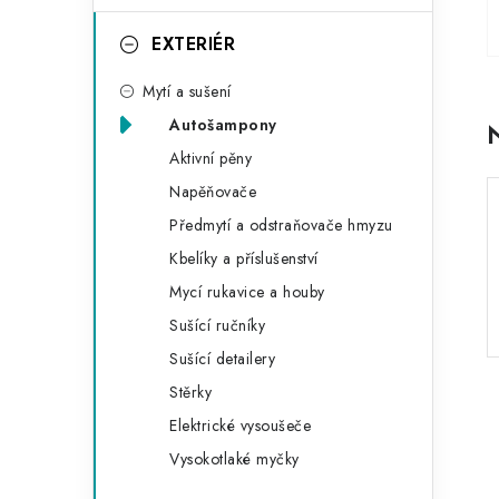
e
g
EXTERIÉR
o
Mytí a sušení
r
Autošampony
i
Aktivní pěny
e
Napěňovače
Předmytí a odstraňovače hmyzu
Kbelíky a příslušenství
Mycí rukavice a houby
Sušící ručníky
Sušící detailery
Stěrky
Elektrické vysoušeče
Vysokotlaké myčky