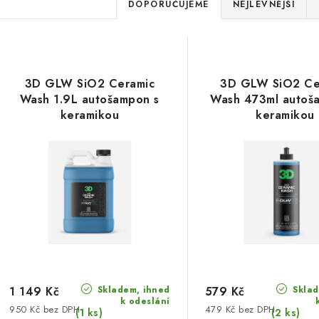
Ř
DOPORUČUJEME
NEJLEVNĚJŠÍ
a
V
z
ý
e
3D GLW SiO2 Ceramic
3D GLW SiO2 Ce
p
Wash 1.9L autošampon s
Wash 473ml autoš
n
keramikou
keramikou
í
s
p
p
r
r
o
o
d
d
u
u
Skladem, ihned
Sklad
k
1 149 Kč
579 Kč
k odeslání
950 Kč bez DPH
479 Kč bez DPH
(1 ks)
(2 ks)