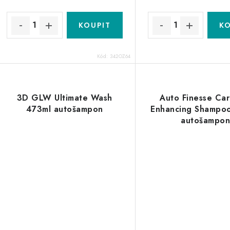
k
t
ů
ů
Kód:
342OZ64
3D GLW Ultimate Wash
Auto Finesse Car
473ml autošampon
Enhancing Shampo
autošampo