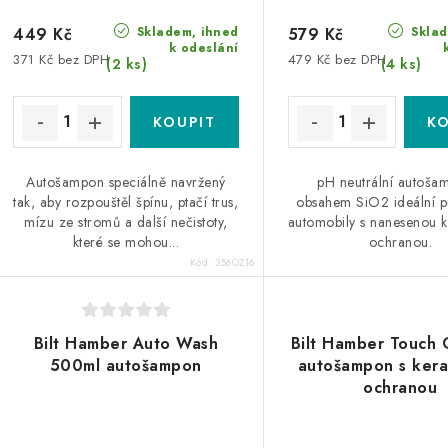
Skladem, ihned
Sklad
449 Kč
579 Kč
k odeslání
371 Kč bez DPH
479 Kč bez DPH
(2 ks)
(4 ks)
Autošampon speciálně navržený
pH neutrální autoša
tak, aby rozpouštěl špínu, ptačí trus,
obsahem SiO2 ideální p
mízu ze stromů a další nečistoty,
automobily s nanesenou 
které se mohou...
ochranou.
Kód:
356OZ16
Bilt Hamber Auto Wash
Bilt Hamber Touch
500ml autošampon
autošampon s ker
ochranou