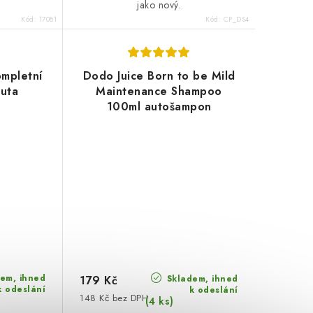
jako nový.
Kód:
17081
Kód:
CP_DS4
mpletní
Dodo Juice Born to be Mild
auta
Maintenance Shampoo
100ml autošampon
em, ihned
Skladem, ihned
179 Kč
k odeslání
k odeslání
148 Kč bez DPH
(4 ks)