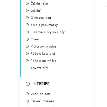
Čištění laku
Leštění
Ochrana laku
Kola a pneumatiky
Plastové a pryžové díly
Okna
i
Motorový prostor
Péče o kabriolet
Péče o matný lak
Kovové díly
INTERIÉR
Vůně do auta
Čištění interiéru