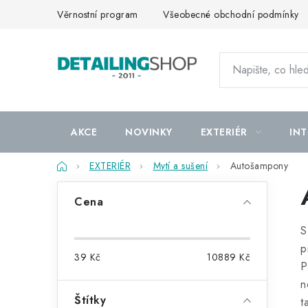
Přejít
Věrnostní program
Všeobecné obchodní podmínky
na
obsah
AKCE
NOVINKY
EXTERIÉR
INT
Domů
EXTERIÉR
Mytí a sušení
Autošampony
P
Cena
o
S
s
p
39
Kč
10889
Kč
t
P
n
r
Štítky
t