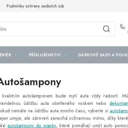
Podmínky ochrany osobních údajů
Mapa serveru
ERIÉR
PŘÍSLUŠENSTVÍ
DÁRKOVÉ SADY A POUK
Autošampony
 kvalitním autošamponem bude mytí auta vždy radostí. M
ravidelnou údržbu auta ošetřeného voskem nebo
dekonta
okud nemáte na údržbu auta mnoho času, vyberte si
autošam
ejen umyje, ale zároveň zanechá ochrannou vrstvu, díky kter
aké
autošampony do wapky
, které pomáhají umýt auto pomoc