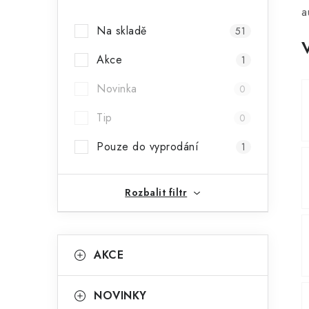
a
a
Na skladě
51
n
Akce
n
1
í
Novinka
0
p
Tip
0
a
Pouze do vyprodání
1
n
e
Rozbalit filtr
l
K
Přeskočit
AKCE
kategorie
a
t
NOVINKY