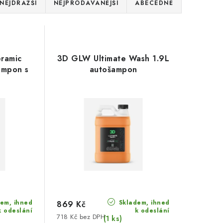
NEJDRAŽŠÍ
NEJPRODÁVANĚJŠÍ
ABECEDNĚ
ramic
3D GLW Ultimate Wash 1.9L
ampon s
autošampon
em, ihned
Skladem, ihned
869 Kč
k odeslání
k odeslání
718 Kč bez DPH
(1 ks)