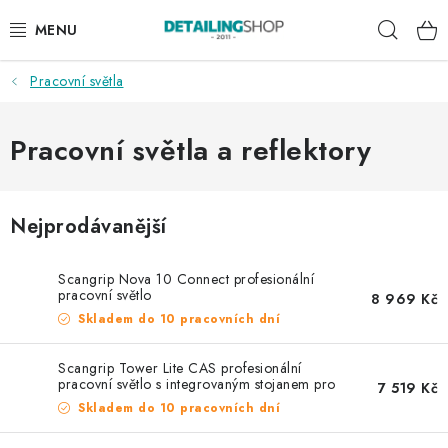
Přejít
Hleda
na
obsah
Pracovní světla
AKCE
NOVINKY
Pracovní světla a reflektory
EXTERIÉR
Nejprodávanější
INTERIÉR
Scangrip Nova 10 Connect profesionální
PŘÍSLUŠENSTVÍ
pracovní světlo
8 969 Kč
Skladem do 10 pracovních dní
DÁRKOVÉ SADY A POUKAZY
Scangrip Tower Lite CAS profesionální
pracovní světlo s integrovaným stojanem pro
7 519 Kč
ČLÁNKY
CAS Akumulátor
Skladem do 10 pracovních dní