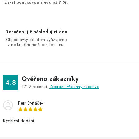
v
získat
bonusovou slevu až 7 %
.
ý
p
i
Doručení již následující den
s
Objednávky skladem vyřizujeme
u
v nejkratším možném termínu.
Ověřeno zákazníky
4.8
1719
recenzí.
Zobrazit všechny recenze
Petr Štefáček
Rychlost dodání