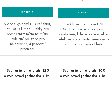
Vysoce výkonný LED reflektor,
Osvětlovací jednotka LINE
až 1000 lumenů, lehký pro
LIGHT je navržena pro použití
přenášení z místa na místo.
všude tam, kde je potřeba silné,
Robustní pouzdro pro
efektivní a koncentrované světlo
nejnáročnější pracovní
v určité pracovní oblasti.
prostředí.
Scangrip Line Light 120
Scangrip Line Light 160
osvětlovací jednotka s 120
osvětlovací jednotka s 160
LED diodami SMD
LED diodami SMD