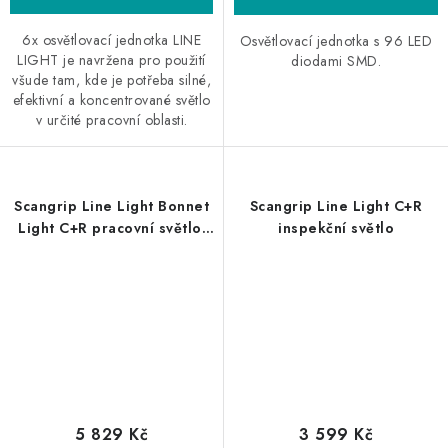
6x osvětlovací jednotka LINE
Osvětlovací jednotka s 96 LED
LIGHT je navržena pro použití
diodami SMD.
všude tam, kde je potřeba silné,
efektivní a koncentrované světlo
v určité pracovní oblasti.
Scangrip Line Light Bonnet
Scangrip Line Light C+R
Light C+R pracovní světlo,
inspekční světlo
vč. akumulátoru a
teleskopického držáku
5 829 Kč
3 599 Kč