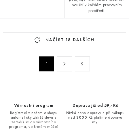
použití v každém pracovním
prostředí.
O
NAČÍST 18 DALŠÍCH
v
l
á
S
d
1
2
t
a
r
c
á
n
í
k
p
o
r
Věrnostní program
Doprava již od 59,- Kč
v
v
Registrací v našem e-shopu
Nízká cena dopravy a při nákupu
á
k
automaticky získáš slevu a
nad
3000 Kč
platíme dopravu
n
zařadíš se do věrnostního
my.
y
programu, ve kterém můžeš
í