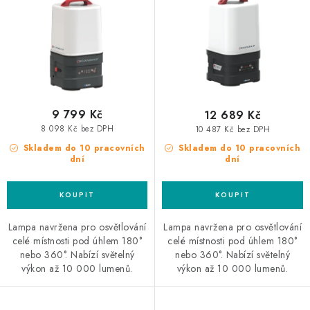
180/360° pro CAS
180/360°
u
d
Akumulátor
k
u
t
k
ů
t
ů
9 799 Kč
12 689 Kč
8 098 Kč bez DPH
10 487 Kč bez DPH
Skladem do 10 pracovních
Skladem do 10 pracovních
dní
dní
Lampa navržena pro osvětlování
Lampa navržena pro osvětlování
celé místnosti pod úhlem 180°
celé místnosti pod úhlem 180°
nebo 360°. Nabízí světelný
nebo 360°. Nabízí světelný
výkon až 10 000 lumenů.
výkon až 10 000 lumenů.