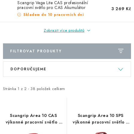
NAŠE SLUŽBY
Scangrip Vega Lite CAS profesionální
pracovní světlo pro CAS Akumulátor
3 269 Kč
Skladem do 10 pracovních dní
KONTAKTY
Zobrazit více produktů
PRODÁVANÉ ZNAČKY
BYDLENÍ
FILTROVAT PRODUKTY
V
Ř
Věrnostní program
Všeobecné obchodní podmínky
DOPORUČUJEME
ý
a
Podmínky ochrany osobních údajů
Mapa serveru
p
z
i
e
Stránka
1
z
2
-
38
položek celkem
s
n
p
í
r
p
Scangrip Area 10 CAS
Scangrip Area 10 SPS
o
r
výkonné pracovní světlo s
výkonné pracovní světlo s
unikátním úhlem paprsku
unikátním úhlem paprsku
d
o