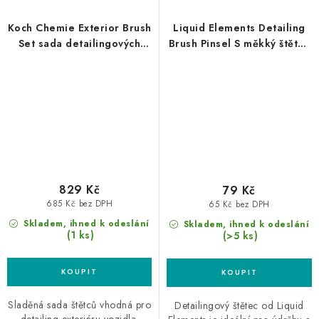
Koch Chemie Exterior Brush
Liquid Elements Detailing
Set sada detailingových
Brush Pinsel S měkký štětec
štětců na exteriér 4ks
malý
829 Kč
79 Kč
685 Kč bez DPH
65 Kč bez DPH
Skladem, ihned k odeslání
Skladem, ihned k odeslání
(1 ks)
(>5 ks)
Sladěná sada štětců vhodná pro
Detailingový štětec od Liquid