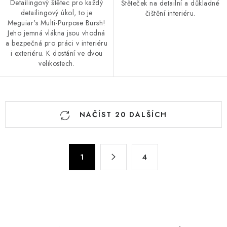
Detailingový štětec pro každý
Štěteček na detailní a důkladné
detailingový úkol, to je
čištění interiéru.
Meguiar's Multi-Purpose Bursh!
Jeho jemná vlákna jsou vhodná
a bezpečná pro práci v interiéru
i exteriéru. K dostání ve dvou
velikostech.
O
NAČÍST 20 DALŠÍCH
v
l
á
S
d
1
4
t
a
r
c
á
n
í
k
p
o
r