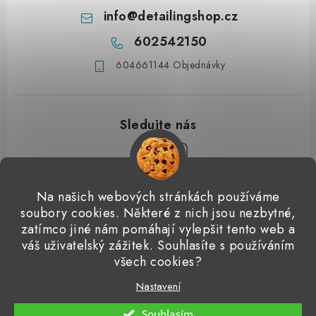
info
@
detailingshop.cz
602542150
604661144 Objednávky
Z
Na našich webových stránkách používáme
á
soubory cookies. Některé z nich jsou nezbytné,
Přijímáme online platby
p
zatímco jiné nám pomáhají vylepšit tento web a
váš uživatelský zážitek. Souhlasíte s používáním
a
Detailingclub
Dodo Juice
Gyeon Quartz
ValetPRO
všech cookies?
t
Microfiber Madness
í
Nastavení
Copyright 2026
Detailingshop
. Všechna práva vyhrazena.
Souhlasím