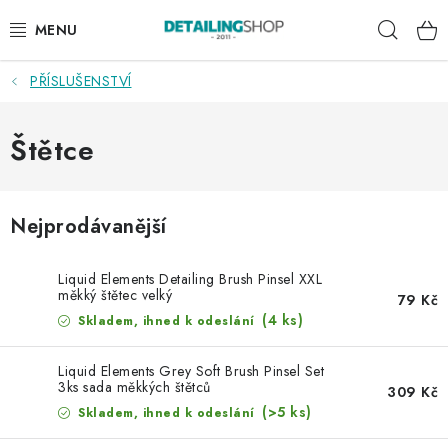
Přejít
Hleda
na
obsah
PŘÍSLUŠENSTVÍ
AKCE
NOVINKY
Štětce
EXTERIÉR
Nejprodávanější
INTERIÉR
Liquid Elements Detailing Brush Pinsel XXL
PŘÍSLUŠENSTVÍ
měkký štětec velký
79 Kč
(4 ks)
Skladem, ihned k odeslání
DÁRKOVÉ SADY A POUKAZY
Liquid Elements Grey Soft Brush Pinsel Set
3ks sada měkkých štětců
309 Kč
ČLÁNKY
(>5 ks)
Skladem, ihned k odeslání