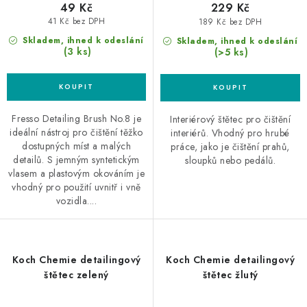
49 Kč
229 Kč
41 Kč bez DPH
189 Kč bez DPH
Skladem, ihned k odeslání
Skladem, ihned k odeslání
(3 ks)
(>5 ks)
Fresso Detailing Brush No.8 je
Interiérový štětec pro čištění
ideální nástroj pro čištění těžko
interiérů. Vhodný pro hrubé
dostupných míst a malých
práce, jako je čištění prahů,
detailů. S jemným syntetickým
sloupků nebo pedálů.
vlasem a plastovým okováním je
vhodný pro použití uvnitř i vně
vozidla....
Koch Chemie detailingový
Koch Chemie detailingový
štětec zelený
štětec žlutý