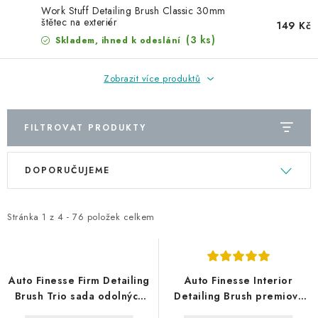
NAŠE SLUŽBY
Work Stuff Detailing Brush Classic 30mm
štětec na exteriér
149 Kč
KONTAKTY
(3 ks)
Skladem, ihned k odeslání
PRODÁVANÉ ZNAČKY
Zobrazit více produktů
BYDLENÍ
FILTROVAT PRODUKTY
Věrnostní program
Všeobecné obchodní podmínky
V
Ř
DOPORUČUJEME
Podmínky ochrany osobních údajů
Mapa serveru
ý
a
p
z
i
e
Stránka
1
z
4
-
76
položek celkem
s
n
p
í
r
p
Auto Finesse Firm Detailing
Auto Finesse Interior
o
r
Brush Trio sada odolných
Detailing Brush premiový
detailingových štětců
štětec do interiéru