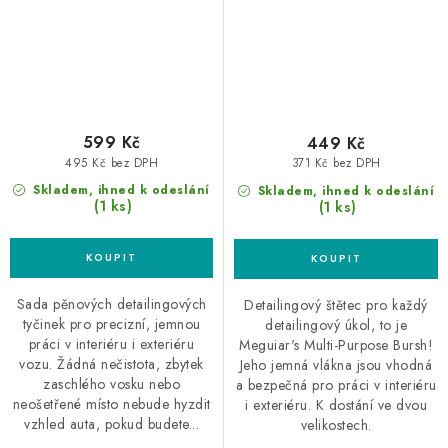
599 Kč
449 Kč
495 Kč bez DPH
371 Kč bez DPH
Skladem, ihned k odeslání
Skladem, ihned k odeslání
(1 ks)
(1 ks)
Sada pěnových detailingových
Detailingový štětec pro každý
tyčinek pro precizní, jemnou
detailingový úkol, to je
práci v interiéru i exteriéru
Meguiar's Multi-Purpose Bursh!
vozu. Žádná nečistota, zbytek
Jeho jemná vlákna jsou vhodná
zaschlého vosku nebo
a bezpečná pro práci v interiéru
neošetřené místo nebude hyzdit
i exteriéru. K dostání ve dvou
vzhled auta, pokud budete...
velikostech.