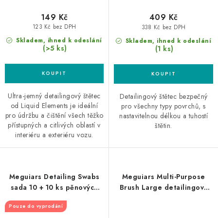
149 Kč
409 Kč
123 Kč bez DPH
338 Kč bez DPH
Skladem, ihned k odeslání
Skladem, ihned k odeslání
(>5 ks)
(1 ks)
Ultra-jemný detailingový štětec
Detailingový štětec bezpečný
od Liquid Elements je ideální
pro všechny typy povrchů, s
pro údržbu a čištění všech těžko
nastavitelnou délkou a tuhostí
přístupných a citlivých oblastí v
štětin.
interiéru a exteriéru vozu.
Meguiars Detailing Swabs
Meguiars Multi-Purpose
sada 10 + 10 ks pěnových
Brush Large detailingový
detailingových tyčinek
štětec velký
Pouze do vyprodání