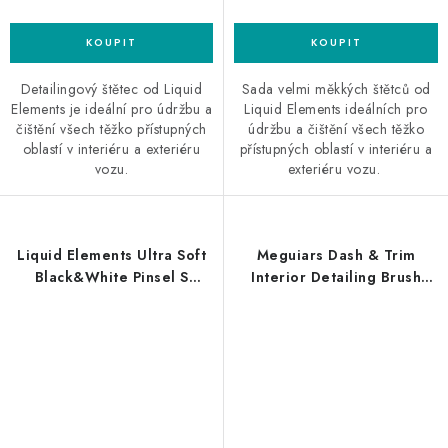
Detailingový štětec od Liquid
Sada velmi měkkých štětců od
Elements je ideální pro údržbu a
Liquid Elements ideálních pro
čištění všech těžko přístupných
údržbu a čištění všech těžko
oblastí v interiéru a exteriéru
přístupných oblastí v interiéru a
vozu.
exteriéru vozu.
Liquid Elements Ultra Soft
Meguiars Dash & Trim
Black&White Pinsel S
Interior Detailing Brush
měkký štětec malý
víceúčelový detailingový
štětec