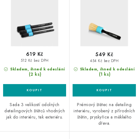
d
o
u
d
k
u
t
k
ů
t
ů
619 Kč
549 Kč
512 Kč bez DPH
454 Kč bez DPH
Skladem, ihned k odeslání
Skladem, ihned k odeslání
(2 ks)
(1 ks)
Sada 3 velikostí odolných
Prémiový štětec na detailing
detailingových štětců vhodných
interiéru, vyrobený z přírodních
jak do interiéru, tak exteriéru.
štětin, pryskyřice a měkkého
dřeva.