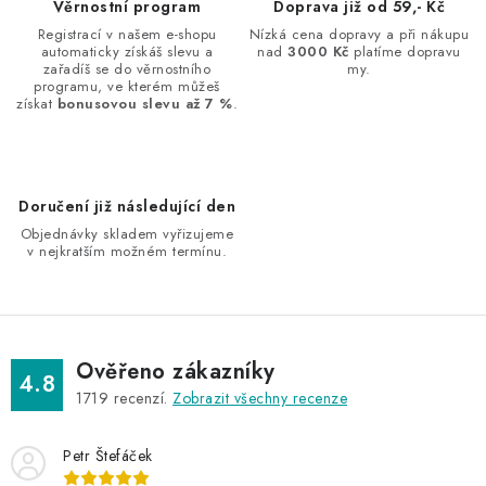
Věrnostní program
Doprava již od 59,- Kč
v
v
Registrací v našem e-shopu
Nízká cena dopravy a při nákupu
á
k
automaticky získáš slevu a
nad
3000 Kč
platíme dopravu
n
zařadíš se do věrnostního
my.
y
programu, ve kterém můžeš
í
v
získat
bonusovou slevu až 7 %
.
ý
p
i
Doručení již následující den
s
Objednávky skladem vyřizujeme
u
v nejkratším možném termínu.
Ověřeno zákazníky
4.8
1719
recenzí.
Zobrazit všechny recenze
Petr Štefáček