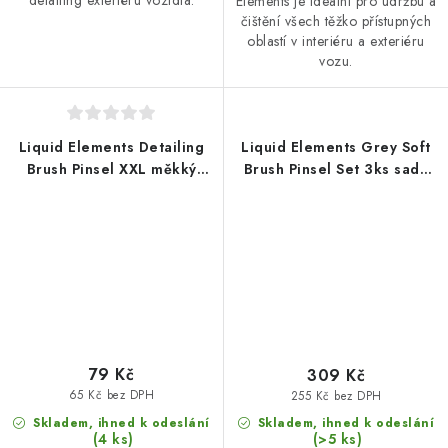
detailing exteriéru vozidla.
Elements je ideální pro údržbu a
čištění všech těžko přístupných
oblastí v interiéru a exteriéru
vozu.
Liquid Elements Detailing
Liquid Elements Grey Soft
Brush Pinsel XXL měkký
Brush Pinsel Set 3ks sada
štětec velký
měkkých štětců
79 Kč
309 Kč
65 Kč bez DPH
255 Kč bez DPH
Skladem, ihned k odeslání
Skladem, ihned k odeslání
(4 ks)
(>5 ks)