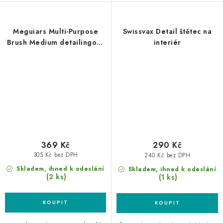
Meguiars Multi-Purpose
Swissvax Detail štětec na
Brush Medium detailingový
interiér
štětec střední
369 Kč
290 Kč
305 Kč bez DPH
240 Kč bez DPH
Skladem, ihned k odeslání
Skladem, ihned k odeslání
(2 ks)
(1 ks)