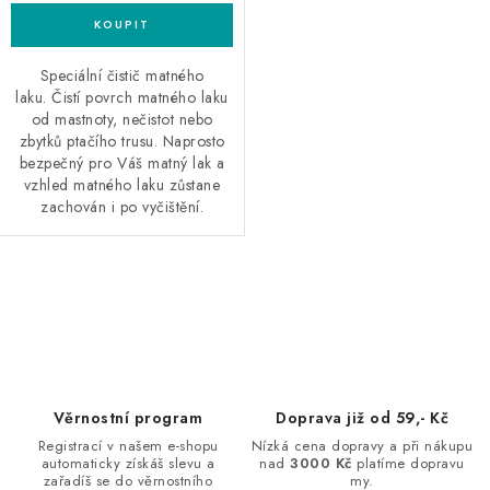
Speciální čistič matného
laku. Čistí povrch matného laku
od mastnoty, nečistot nebo
zbytků ptačího trusu. Naprosto
bezpečný pro Váš matný lak a
vzhled matného laku zůstane
zachován i po vyčištění.
O
v
l
á
d
Věrnostní program
Doprava již od 59,- Kč
a
Registrací v našem e-shopu
Nízká cena dopravy a při nákupu
automaticky získáš slevu a
nad
3000 Kč
platíme dopravu
c
zařadíš se do věrnostního
my.