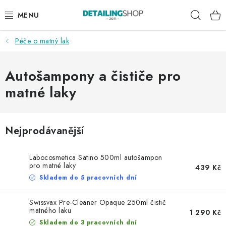
Přejít
Hleda
na
obsah
Péče o matný lak
AKCE
NOVINKY
Autošampony a čističe pro
matné laky
EXTERIÉR
INTERIÉR
Nejprodávanější
PŘÍSLUŠENSTVÍ
Labocosmetica Satino 500ml autošampon
pro matné laky
439 Kč
DÁRKOVÉ SADY A POUKAZY
Skladem do 5 pracovních dní
ČLÁNKY
Swissvax Pre-Cleaner Opaque 250ml čistič
matného laku
1 290 Kč
Skladem do 3 pracovních dní