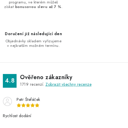
í
programu, ve kterém můžeš
získat
bonusovou slevu až 7 %
.
p
r
v
k
Doručení již následující den
y
Objednávky skladem vyřizujeme
v
v nejkratším možném termínu.
ý
p
i
s
Ověřeno zákazníky
4.8
u
1719
recenzí.
Zobrazit všechny recenze
Petr Štefáček
Rychlost dodání