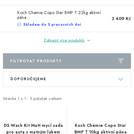
NAŠE SLUŽBY
Koch Chemie Copo Star BMP T 22kg aktivní
KONTAKTY
pěna
3 409 Kč
Skladem do 5 pracovních dní
PRODÁVANÉ ZNAČKY
Zobrazit více produktů
BYDLENÍ
FILTROVAT PRODUKTY
Věrnostní program
Všeobecné obchodní podmínky
V
Ř
Podmínky ochrany osobních údajů
Mapa serveru
DOPORUČUJEME
ý
a
p
z
i
e
Stránka
1
z
1
-
5
položek celkem
s
n
p
í
r
p
DS Wash Kit Matt mycí sada
Koch Chemie Copo Star
o
r
pro auta s matným lakem
BMP T 10kg aktivní pěna