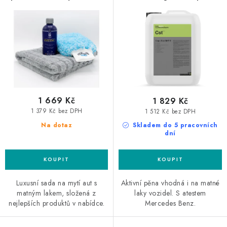
d
o
u
d
k
u
t
k
ů
t
ů
1 669 Kč
1 829 Kč
1 379 Kč bez DPH
1 512 Kč bez DPH
Na dotaz
Skladem do 5 pracovních
dní
Luxusní sada na mytí aut s
Aktivní pěna vhodná i na matné
matným lakem, složená z
laky vozidel. S atestem
nejlepších produktů v nabídce.
Mercedes Benz.