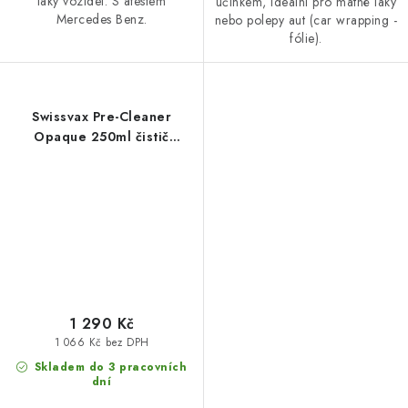
laky vozidel. S atestem
účinkem, ideální pro matné laky
Mercedes Benz.
nebo polepy aut (car wrapping -
fólie).
Swissvax Pre-Cleaner
Opaque 250ml čistič
matného laku
1 290 Kč
1 066 Kč bez DPH
Skladem do 3 pracovních
dní