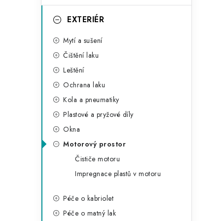
e
g
EXTERIÉR
o
Mytí a sušení
i
r
Čištění laku
i
Leštění
e
Ochrana laku
Kola a pneumatiky
Plastové a pryžové díly
Okna
Motorový prostor
Čističe motoru
Impregnace plastů v motoru
t
Péče o kabriolet
Péče o matný lak