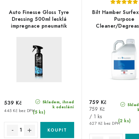
z
ý
e
Auto Finesse Gloss Tyre
Bilt Hamber Surfex
p
Dressing 500ml lesklá
Purpose
n
impregnace pneumatik
Cleaner/Degreas
í
univerzální čis
s
p
p
r
r
o
o
d
d
u
u
759 Kč
Skladem, ihned
k
539 Kč
Sklad
k odeslání
Měrná
759 Kč
445 Kč bez DPH
k
(5 ks)
t
cena:
/ 1 ks
(2 ks)
627 Kč bez DPH
ů
ů