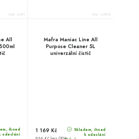
Kód:
LAB11
Kód:
LAB155
e All
Mafra Maniac Line All
 500ml
Purpose Cleaner 5L
tič
univerzální čistič
em, ihned
Skladem, ihned
1 169 Kč
k odeslání
k odeslání
966 Kč bez DPH