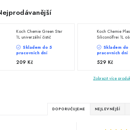
Nejprodávanější
Koch Chemie Green Star
Koch Chemie Plast
1L univerzální čistič
Siliconölfrei 1L oš
plastů
Skladem do 5
Skladem do
pracovních dní
pracovních dní
209 Kč
529 Kč
Zobrazit více produ
Ř
DOPORUČUJEME
NEJLEVNĚJŠÍ
a
V