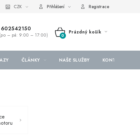
CZK
Přihlášení
Registrace
602542150
Prázdný košík
(po – pá: 9:00 – 17:00)
NÁKUPNÍ
KOŠÍK
AZY
ČLÁNKY
NAŠE SLUŽBY
KONTAKTY
ce
motoru