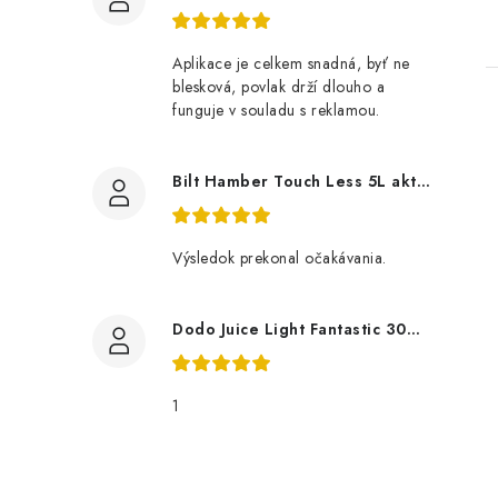
Aplikace je celkem snadná, byť ne
blesková, povlak drží dlouho a
funguje v souladu s reklamou.
Bilt Hamber Touch Less 5L aktivní pěna
Výsledok prekonal očakávania.
Dodo Juice Light Fantastic 30ml měkký vosk
1