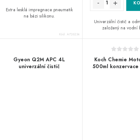
Extra lesklá impregnace pneumatik
na bázi silikonu.
Univerzální čistič a o
založený na vodní 
Kód:
AF26234
Gyeon Q2M APC 4L
Koch Chemie Moto
univerzální čistič
500ml konzervace