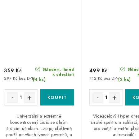
Skladem, ihned
Sklad
359 Kč
499 Kč
k odeslání
297 Kč bez DPH
412 Kč bez DPH
(4 ks)
(2 ks)
Univerzální a extrémně
Víceúčelový Hyper dres
koncentrovaný čistič se silným
široké spektrum aplikací,
čisticím účinkem. Lze jej efektivně
pro vnější a vnitřní plas
použít na všech typech povrchů, a
automobilů.