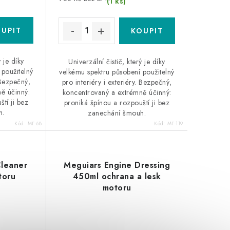
(1 ks)
ý je díky
Univerzální čistič, který je díky
 použitelný
velkému spektru působení použitelný
. Bezpečný,
pro interiéry i exteriéry. Bezpečný,
ě účinný:
koncentrovaný a extrémně účinný:
tí ji bez
proniká špínou a rozpouští ji bez
h.
zanechání šmouh.
Kód:
MF-68
Kód:
MF-119
Cleaner
Meguiars Engine Dressing
toru
450ml ochrana a lesk
motoru