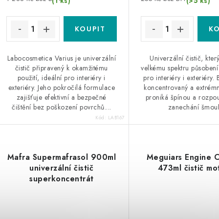
(1 ks)
(>5 ks)
Labocosmetica Varius je univerzální
Univerzální čistič, kter
čistič připravený k okamžitému
velkému spektru působení
použití, ideální pro interiéry i
pro interiéry i exteriéry
exteriéry. Jeho pokročilá formulace
koncentrovaný a extrémn
zajišťuje efektivní a bezpečné
proniká špínou a rozpouš
čištění bez poškození povrchů....
zanechání šmou
Kód:
LAB167
Mafra Supermafrasol 900ml
Meguiars Engine 
univerzální čistič
473ml čistič mo
superkoncentrát