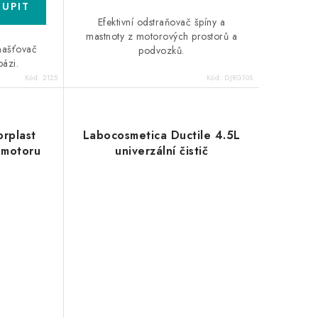
Efektivní odstraňovač špíny a
mastnoty z motorových prostorů a
dmašťovač
podvozků.
bázi.
Kód:
2125
Kód:
DJRG10S
rplast
Labocosmetica Ductile 4.5L
 motoru
univerzální čistič