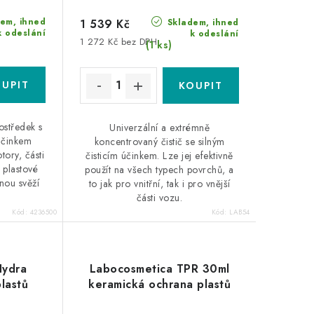
em, ihned
Skladem, ihned
1 539 Kč
k odeslání
k odeslání
1 272 Kč bez DPH
(1 ks)
ostředek s
Univerzální a extrémně
účinkem
koncentrovaný čistič se silným
ory, části
čisticím účinkem. Lze jej efektivně
 plastové
použít na všech typech povrchů, a
nou svěží
to jak pro vnitřní, tak i pro vnější
části vozu.
Kód:
4236500
Kód:
LAB54
Hydra
Labocosmetica TPR 30ml
lastů
keramická ochrana plastů