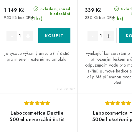
Skladem, ihned
Sklad
1 149 Kč
339 Kč
k odeslání
950 Kč bez DPH
280 Kč bez DPH
(1 ks)
(1 ks)
Je vysoce výkonný univerzální čistič
vynikající konzervační pr
pro interiér i exteriér automobilu.
přirozeným leskem a 
odpuzujícím vodu pro mot
skříní, gumové hadice a
díly. Má příjemnou ovoc
vůni.
Kód:
G35047
Labocosmetica Ductile
Labocosmetica 
500ml univerzální čistič
500ml ošetření p