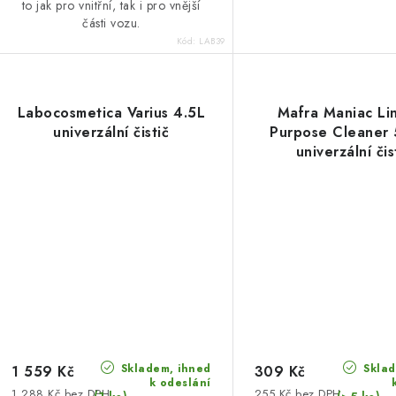
to jak pro vnitřní, tak i pro vnější
části vozu.
Kód:
LAB39
Labocosmetica Varius 4.5L
Mafra Maniac Lin
univerzální čistič
Purpose Cleaner
univerzální čis
Skladem, ihned
Sklad
1 559 Kč
309 Kč
k odeslání
1 288 Kč bez DPH
255 Kč bez DPH