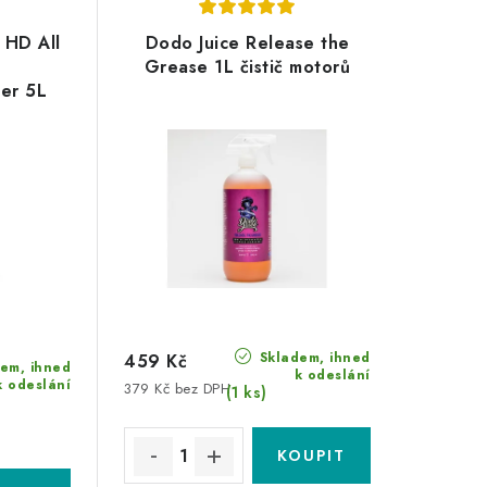
 HD All
Dodo Juice Release the
Grease 1L čistič motorů
er 5L
tič
Skladem, ihned
459 Kč
em, ihned
k odeslání
k odeslání
379 Kč bez DPH
(1 ks)