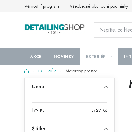
Přejít
Věrnostní program
Všeobecné obchodní podmínky
na
obsah
AKCE
NOVINKY
EXTERIÉR
INT
Domů
EXTERIÉR
Motorový prostor
P
Cena
o
s
179
Kč
5729
Kč
t
r
Štítky