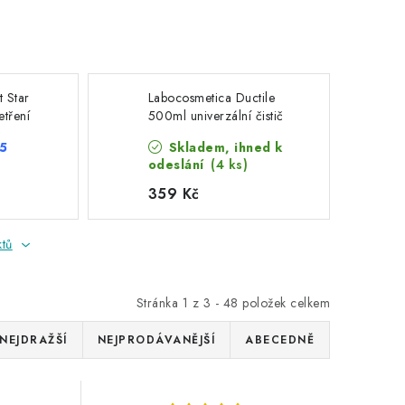
 Star
Labocosmetica Ductile
etření
500ml univerzální čistič
 5
Skladem, ihned k
odeslání
(4 ks)
359 Kč
ktů
Stránka
1
z
3
-
48
položek celkem
NEJDRAŽŠÍ
NEJPRODÁVANĚJŠÍ
ABECEDNĚ