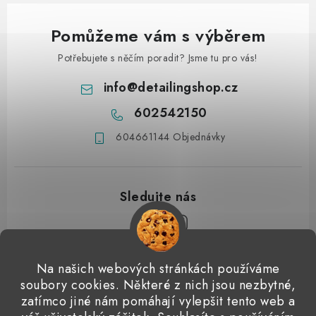
Pomůžeme vám s výběrem
Potřebujete s něčím poradit? Jsme tu pro vás!
info
@
detailingshop.cz
602542150
604661144 Objednávky
Z
Na našich webových stránkách používáme
á
soubory cookies. Některé z nich jsou nezbytné,
Přijímáme online platby
p
zatímco jiné nám pomáhají vylepšit tento web a