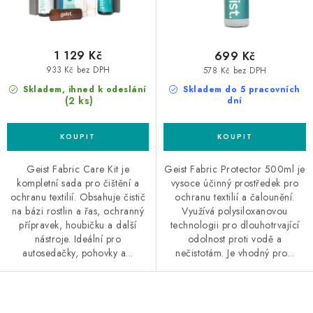
ů
t
ů
1 129 Kč
699 Kč
933 Kč bez DPH
578 Kč bez DPH
Skladem, ihned k odeslání
Skladem do 5 pracovních
(2 ks)
dní
Geist Fabric Care Kit je
Geist Fabric Protector 500ml je
kompletní sada pro čištění a
vysoce účinný prostředek pro
ochranu textilií. Obsahuje čistič
ochranu textilií a čalounění.
na bázi rostlin a řas, ochranný
Využívá polysiloxanovou
přípravek, houbičku a další
technologii pro dlouhotrvající
nástroje. Ideální pro
odolnost proti vodě a
autosedačky, pohovky a...
nečistotám. Je vhodný pro...