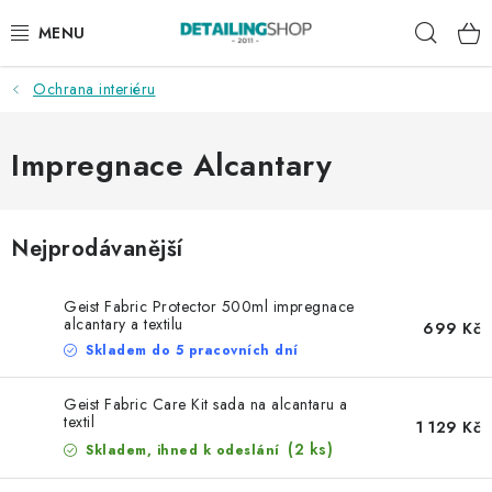
Přejít
Hleda
na
obsah
Ochrana interiéru
AKCE
NOVINKY
Impregnace Alcantary
EXTERIÉR
Nejprodávanější
INTERIÉR
Geist Fabric Protector 500ml impregnace
PŘÍSLUŠENSTVÍ
alcantary a textilu
699 Kč
Skladem do 5 pracovních dní
DÁRKOVÉ SADY A POUKAZY
Geist Fabric Care Kit sada na alcantaru a
textil
1 129 Kč
ČLÁNKY
(2 ks)
Skladem, ihned k odeslání