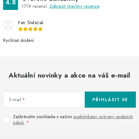
4.8
u
1719
recenzí.
Zobrazit všechny recenze
Petr Štefáček
Rychlost dodání
Aktuální novinky a akce na váš e-mail
E-mail
PŘIHLÁSIT SE
Zaškrtnutím souhlasíte s našimi
podmínkami ochrany osobních
údajů
.