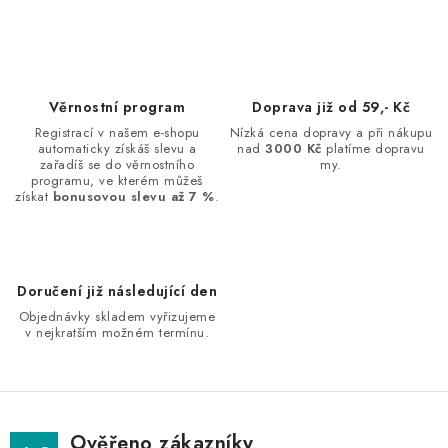
O
v
l
á
d
Věrnostní program
Doprava již od 59,- Kč
a
Registrací v našem e-shopu
Nízká cena dopravy a při nákupu
automaticky získáš slevu a
nad
3000 Kč
platíme dopravu
c
zařadíš se do věrnostního
my.
í
programu, ve kterém můžeš
získat
bonusovou slevu až 7 %
.
p
r
v
k
Doručení již následující den
y
Objednávky skladem vyřizujeme
v
v nejkratším možném termínu.
ý
p
i
s
Ověřeno zákazníky