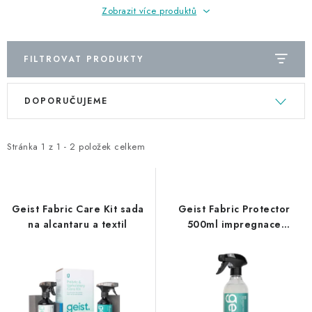
NAŠE SLUŽBY
Zobrazit více produktů
KONTAKTY
FILTROVAT PRODUKTY
PRODÁVANÉ ZNAČKY
V
Ř
DOPORUČUJEME
ý
a
BYDLENÍ
p
z
i
e
Stránka
1
z
1
-
2
položek celkem
Věrnostní program
Všeobecné obchodní podmínky
s
n
Podmínky ochrany osobních údajů
Mapa serveru
p
í
r
p
Geist Fabric Care Kit sada
Geist Fabric Protector
o
r
na alcantaru a textil
500ml impregnace
alcantary a textilu
d
o
u
d
k
u
t
k