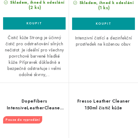
Skladem, ihned k odeslání
Skladem, ihned k odeslání
(2 ks)
(1 ks)
Čistič kůže Strong je účinný
Intenzivní čistící a dezinfekční
čistič pro odstraňování silných
prostředek na koženou obuv.
nečistot. Je ideální pro všechny
povrchově barvené hladké
kůže. Přípravek důkladně a
bezpečně odstraňuje i velmi
odolné skvrny,...
DopeFibers
Fresso Leather Cleaner
IntensiveLeatherCleaner
150ml čistič kůže
500ml čistič kůže
Pouze do vyprodání