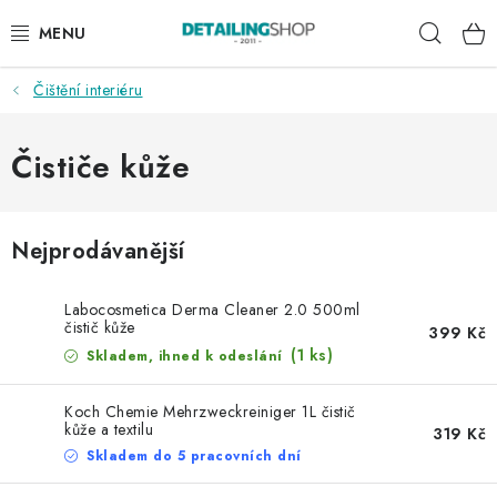
Přejít
Hleda
na
obsah
Čištění interiéru
AKCE
NOVINKY
Čističe kůže
EXTERIÉR
Nejprodávanější
INTERIÉR
Labocosmetica Derma Cleaner 2.0 500ml
PŘÍSLUŠENSTVÍ
čistič kůže
399 Kč
(1 ks)
Skladem, ihned k odeslání
DÁRKOVÉ SADY A POUKAZY
Koch Chemie Mehrzweckreiniger 1L čistič
kůže a textilu
319 Kč
ČLÁNKY
Skladem do 5 pracovních dní