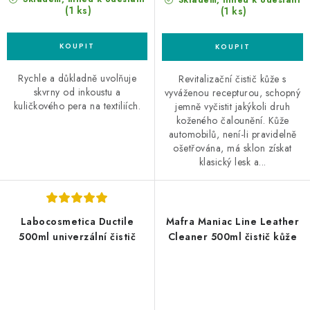
(1 ks)
(1 ks)
Rychle a důkladně uvolňuje
Revitalizační čistič kůže s
skvrny od inkoustu a
vyváženou recepturou, schopný
kuličkového pera na textiliích.
jemně vyčistit jakýkoli druh
koženého čalounění. Kůže
automobilů, není-li pravidelně
ošetřována, má sklon získat
klasický lesk a...
Labocosmetica Ductile
Mafra Maniac Line Leather
500ml univerzální čistič
Cleaner 500ml čistič kůže