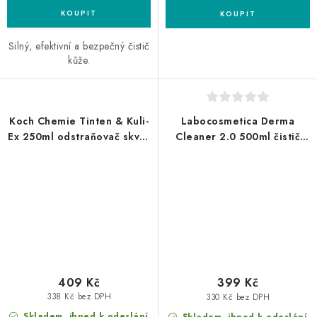
Silný, efektivní a bezpečný čistič
kůže.
Koch Chemie Tinten & Kuli-
Labocosmetica Derma
Ex 250ml odstraňovač skvrn
Cleaner 2.0 500ml čistič
od inkoustu
kůže
409 Kč
399 Kč
338 Kč bez DPH
330 Kč bez DPH
Skladem, ihned k odeslání
Skladem, ihned k odeslání