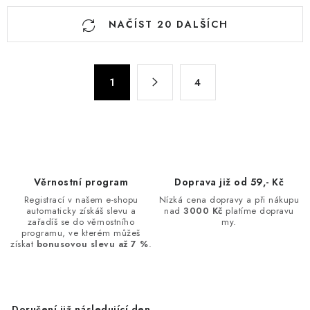
O
NAČÍST 20 DALŠÍCH
v
l
á
S
d
1
4
t
a
r
c
á
n
í
k
p
o
r
Věrnostní program
Doprava již od 59,- Kč
v
v
Registrací v našem e-shopu
Nízká cena dopravy a při nákupu
á
k
automaticky získáš slevu a
nad
3000 Kč
platíme dopravu
n
zařadíš se do věrnostního
my.
y
programu, ve kterém můžeš
í
v
získat
bonusovou slevu až 7 %
.
ý
p
i
Doručení již následující den