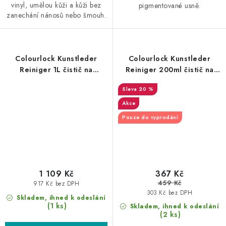
vinyl, umělou kůži a kůži bez
pigmentované usně.
zanechání nánosů nebo šmouh.
Colourlock Kunstleder
Colourlock Kunstleder
Reiniger 1L čistič na
Reiniger 200ml čistič na
syntetické imitace kůže
syntetické imitace kůže
20 %
Akce
Pouze do vyprodání
1 109 Kč
367 Kč
459 Kč
917 Kč bez DPH
303 Kč bez DPH
Skladem, ihned k odeslání
(1 ks)
Skladem, ihned k odeslání
(2 ks)