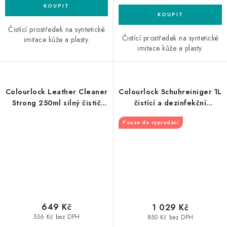
Čistící prostředek na syntetické
Čistící prostředek na syntetické
imitace kůže a plasty.
imitace kůže a plasty.
Colourlock Leather Cleaner
Colourlock Schuhreiniger 1L
Strong 250ml silný čistič
čistící a dezinfekční
kůže
prostředek na koženou
Pouze do vyprodání
obuv
649 Kč
1 029 Kč
536 Kč bez DPH
850 Kč bez DPH