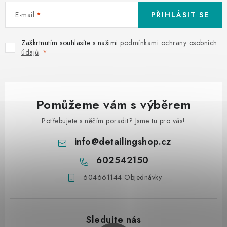
E-mail
PŘIHLÁSIT SE
Zaškrtnutím souhlasíte s našimi
podmínkami ochrany osobních
údajů
.
Pomůžeme vám s výběrem
Potřebujete s něčím poradit? Jsme tu pro vás!
info
@
detailingshop.cz
602542150
604661144 Objednávky