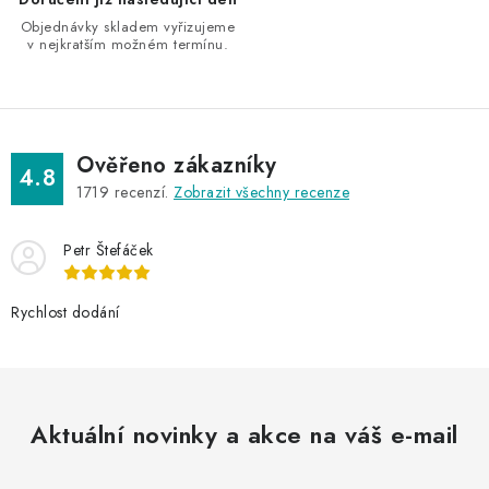
s
Objednávky skladem vyřizujeme
u
v nejkratším možném termínu.
Ověřeno zákazníky
4.8
1719
recenzí.
Zobrazit všechny recenze
Petr Štefáček
Rychlost dodání
Aktuální novinky a akce na váš e-mail