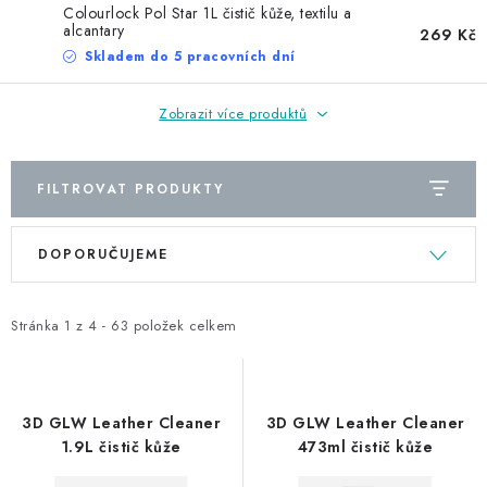
NAŠE SLUŽBY
Colourlock Pol Star 1L čistič kůže, textilu a
alcantary
269 Kč
KONTAKTY
Skladem do 5 pracovních dní
PRODÁVANÉ ZNAČKY
Zobrazit více produktů
BYDLENÍ
FILTROVAT PRODUKTY
V
Ř
Věrnostní program
Všeobecné obchodní podmínky
DOPORUČUJEME
ý
a
Podmínky ochrany osobních údajů
Mapa serveru
p
z
i
e
Stránka
1
z
4
-
63
položek celkem
s
n
p
í
r
p
3D GLW Leather Cleaner
3D GLW Leather Cleaner
o
r
1.9L čistič kůže
473ml čistič kůže
d
o