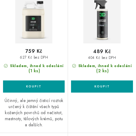
u
d
k
u
t
k
ů
t
ů
759 Kč
489 Kč
627 Kč bez DPH
404 Kč bez DPH
Skladem, ihned k odeslání
Skladem, ihned k odeslání
(1 ks)
(2 ks)
Účinný, ale jemný čisticí roztok
určený k čištění všech typů
kožených povrchů od nečistot,
mastnoty, tělových krémů, potu
a dalších.