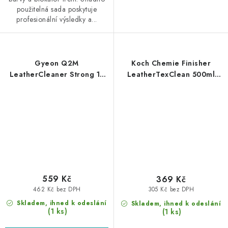
použitelná sada poskytuje
profesionální výsledky a...
Gyeon Q2M
Koch Chemie Finisher
LeatherCleaner Strong 1L
LeatherTexClean 500ml
čistič kůže
čistič kůže a textilu
559 Kč
369 Kč
462 Kč bez DPH
305 Kč bez DPH
Skladem, ihned k odeslání
Skladem, ihned k odeslání
(1 ks)
(1 ks)