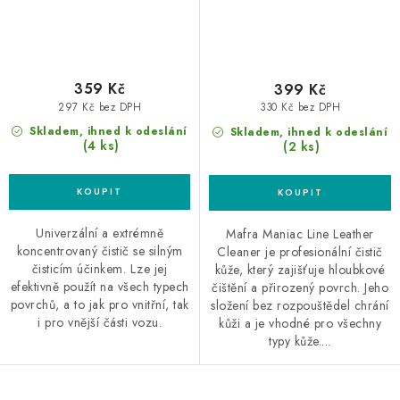
359 Kč
399 Kč
297 Kč bez DPH
330 Kč bez DPH
Skladem, ihned k odeslání
Skladem, ihned k odeslání
(4 ks)
(2 ks)
Univerzální a extrémně
Mafra Maniac Line Leather
koncentrovaný čistič se silným
Cleaner je profesionální čistič
čisticím účinkem. Lze jej
kůže, který zajišťuje hloubkové
efektivně použít na všech typech
čištění a přirozený povrch. Jeho
povrchů, a to jak pro vnitřní, tak
složení bez rozpouštědel chrání
i pro vnější části vozu.
kůži a je vhodné pro všechny
typy kůže....