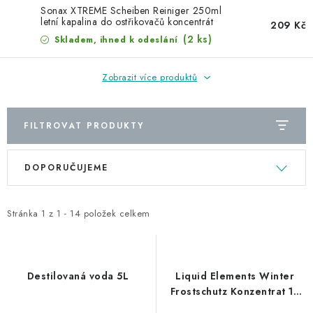
NAŠE SLUŽBY
Sonax XTREME Scheiben Reiniger 250ml
letní kapalina do ostřikovačů koncentrát
209 Kč
KONTAKTY
(2 ks)
Skladem, ihned k odeslání
PRODÁVANÉ ZNAČKY
Zobrazit více produktů
BYDLENÍ
FILTROVAT PRODUKTY
Věrnostní program
Všeobecné obchodní podmínky
V
Ř
DOPORUČUJEME
Podmínky ochrany osobních údajů
Mapa serveru
ý
a
p
z
i
e
Stránka
1
z
1
-
14
položek celkem
s
n
p
í
r
p
Destilovaná voda 5L
Liquid Elements Winter
o
r
Frostschutz Konzentrat 1L
nemrznoucí kapalina