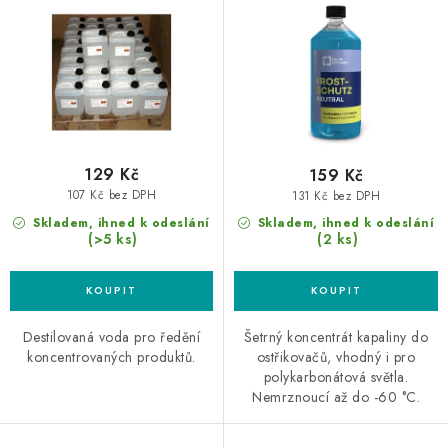
d
o
koncentrát
u
d
k
u
t
k
ů
t
ů
129 Kč
159 Kč
107 Kč bez DPH
131 Kč bez DPH
Skladem, ihned k odeslání
Skladem, ihned k odeslání
(>5 ks)
(2 ks)
Destilovaná voda pro ředění
Šetrný koncentrát kapaliny do
koncentrovaných produktů.
ostřikovačů, vhodný i pro
polykarbonátová světla.
Nemrznoucí až do -60 °C.