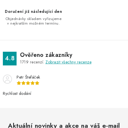
v
k
Doručení již následující den
y
Objednávky skladem vyřizujeme
v
v nejkratším možném termínu.
ý
p
i
s
Ověřeno zákazníky
4.8
u
1719
recenzí.
Zobrazit všechny recenze
Petr Štefáček
Rychlost dodání
Aktuální novinky a akce na váš e-mail