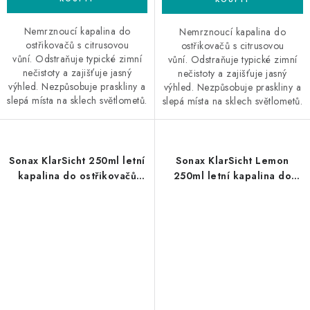
Nemrznoucí kapalina do
Nemrznoucí kapalina do
ostřikovačů s citrusovou
ostřikovačů s citrusovou
vůní. Odstraňuje typické zimní
vůní. Odstraňuje typické zimní
nečistoty a zajišťuje jasný
nečistoty a zajišťuje jasný
výhled. Nezpůsobuje praskliny a
výhled. Nezpůsobuje praskliny a
slepá místa na sklech světlometů.
slepá místa na sklech světlometů.
Sonax KlarSicht 250ml letní
Sonax KlarSicht Lemon
kapalina do ostřikovačů
250ml letní kapalina do
koncentrát
ostřikovačů koncentrát