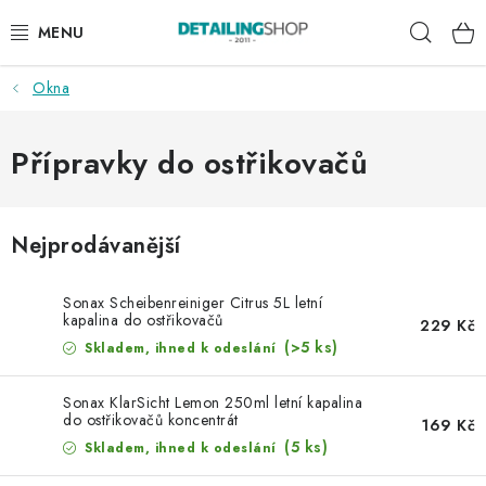
Přejít
Hleda
na
obsah
Okna
AKCE
NOVINKY
Přípravky do ostřikovačů
EXTERIÉR
Nejprodávanější
INTERIÉR
Sonax Scheibenreiniger Citrus 5L letní
PŘÍSLUŠENSTVÍ
kapalina do ostřikovačů
229 Kč
(>5 ks)
Skladem, ihned k odeslání
DÁRKOVÉ SADY A POUKAZY
Sonax KlarSicht Lemon 250ml letní kapalina
do ostřikovačů koncentrát
169 Kč
ČLÁNKY
(5 ks)
Skladem, ihned k odeslání