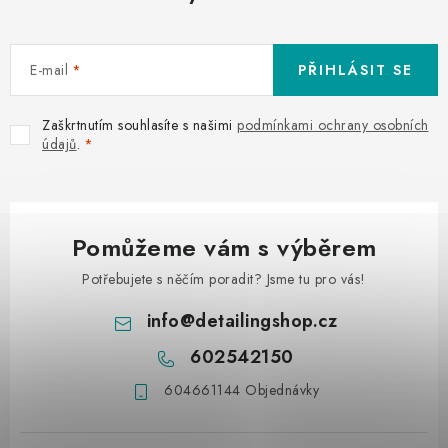
E-mail
PŘIHLÁSIT SE
Zaškrtnutím souhlasíte s našimi
podmínkami ochrany osobních
údajů
.
Pomůžeme vám s výběrem
Potřebujete s něčím poradit? Jsme tu pro vás!
info
@
detailingshop.cz
602542150
604661144 Objednávky