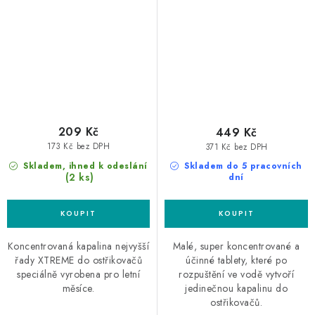
kapalina do ostřikovačů
kapalina do ostřikovačů
koncentrát
tablety
209 Kč
449 Kč
173 Kč bez DPH
371 Kč bez DPH
Skladem, ihned k odeslání
Skladem do 5 pracovních
(2 ks)
dní
Koncentrovaná kapalina nejvyšší
Malé, super koncentrované a
řady XTREME do ostřikovačů
účinné tablety, které po
speciálně vyrobena pro letní
rozpuštění ve vodě vytvoří
měsíce.
jedinečnou kapalinu do
ostřikovačů.