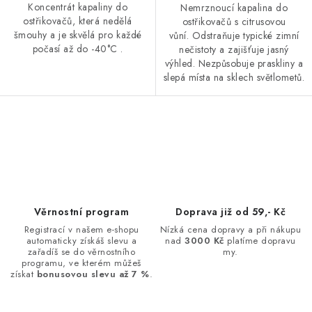
Koncentrát kapaliny do
Nemrznoucí kapalina do
ostřikovačů, která nedělá
ostřikovačů s citrusovou
šmouhy a je skvělá pro každé
vůní. Odstraňuje typické zimní
počasí až do -40°C .
nečistoty a zajišťuje jasný
výhled. Nezpůsobuje praskliny a
slepá místa na sklech světlometů.
O
v
l
á
d
Věrnostní program
Doprava již od 59,- Kč
a
Registrací v našem e-shopu
Nízká cena dopravy a při nákupu
automaticky získáš slevu a
nad
3000 Kč
platíme dopravu
c
zařadíš se do věrnostního
my.
í
programu, ve kterém můžeš
získat
bonusovou slevu až 7 %
.
p
r