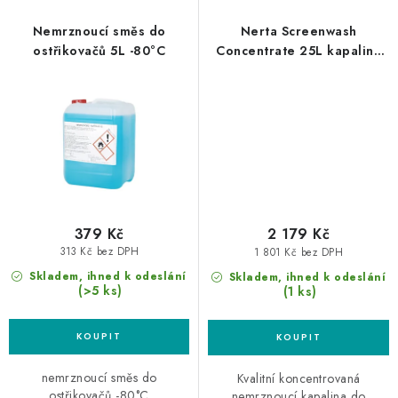
Nemrznoucí směs do
Nerta Screenwash
ostřikovačů 5L -80°C
Concentrate 25L kapalina
do ostřikovačů
379 Kč
2 179 Kč
313 Kč bez DPH
1 801 Kč bez DPH
Skladem, ihned k odeslání
Skladem, ihned k odeslání
(>5 ks)
(1 ks)
nemrznoucí směs do
Kvalitní koncentrovaná
ostřikovačů -80°C
nemrznoucí kapalina do