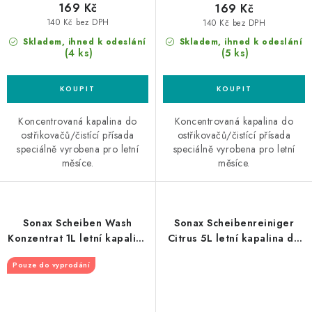
169 Kč
169 Kč
140 Kč bez DPH
140 Kč bez DPH
Skladem, ihned k odeslání
Skladem, ihned k odeslání
(4 ks)
(5 ks)
Koncentrovaná kapalina do
Koncentrovaná kapalina do
ostřikovačů/čistící přísada
ostřikovačů/čistící přísada
speciálně vyrobena pro letní
speciálně vyrobena pro letní
měsíce.
měsíce.
Sonax Scheiben Wash
Sonax Scheibenreiniger
Konzentrat 1L letní kapalina
Citrus 5L letní kapalina do
do ostřikovačů koncentrát
ostřikovačů
Pouze do vyprodání