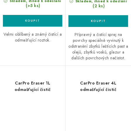
Skladem, ihned k odeslání
Skladem, ihned k odeslání
(>5 ks)
(2 ks)
Velmi oblíbený a známý čistící a
Přípravný a čistící sprej na
odmašťující roztok.
povrchy speciálně vyvinutý k
odstranění zbytků leštících past a
olejů, zbytků vosků, glazur a
dalších povrchových nečistot.
CarPro Eraser 1L
CarPro Eraser 4L
odmašťující čistič
odmašťující čistič