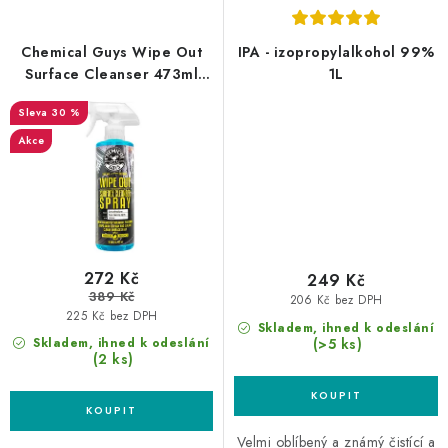
Chemical Guys Wipe Out
IPA - izopropylalkohol 99%
Surface Cleanser 473ml
1L
odstraňovač vosků
30 %
Akce
272 Kč
249 Kč
389 Kč
206 Kč bez DPH
225 Kč bez DPH
Skladem, ihned k odeslání
(>5 ks)
Skladem, ihned k odeslání
(2 ks)
Velmi oblíbený a známý čistící a