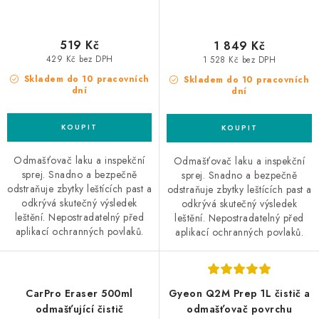
519 Kč
1 849 Kč
429 Kč bez DPH
1 528 Kč bez DPH
Skladem do 10 pracovních
Skladem do 10 pracovních
dní
dní
Odmašťovač laku a inspekční
Odmašťovač laku a inspekční
sprej. Snadno a bezpečně
sprej. Snadno a bezpečně
odstraňuje zbytky leštících past a
odstraňuje zbytky leštících past a
odkrývá skutečný výsledek
odkrývá skutečný výsledek
leštění. Nepostradatelný před
leštění. Nepostradatelný před
aplikací ochranných povlaků.
aplikací ochranných povlaků.
CarPro Eraser 500ml
Gyeon Q2M Prep 1L čistič a
odmašťující čistič
odmašťovač povrchu