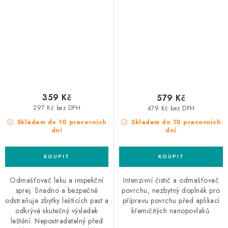
359 Kč
579 Kč
297 Kč bez DPH
479 Kč bez DPH
Skladem do 10 pracovních
Skladem do 10 pracovních
dní
dní
Odmašťovač laku a inspekční
Intenzivní čistič a odmašťovač
sprej. Snadno a bezpečně
povrchu, nezbytný doplněk pro
odstraňuje zbytky leštících past a
přípravu povrchu před aplikací
odkrývá skutečný výsledek
křemičitých nanopovlaků.
leštění. Nepostradatelný před