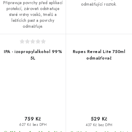
Připravuje povrchy před aplikací
odmašťující roztok.
protekcí, zároveň odstraňuje
staré vrstvy vosků, tmelů a
leštících past a povrchy
odmašťuje.
IPA - izopropylalkohol 99%
Rupes Reveal Lite 750ml
5L
odmašťovač
759 Kč
529 Kč
627 Kč bez DPH
437 Kč bez DPH