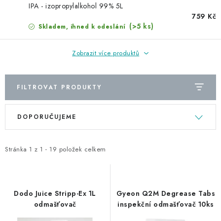
NAŠE SLUŽBY
IPA - izopropylalkohol 99% 5L
759 Kč
KONTAKTY
(>5 ks)
Skladem, ihned k odeslání
PRODÁVANÉ ZNAČKY
Zobrazit více produktů
BYDLENÍ
FILTROVAT PRODUKTY
Věrnostní program
Všeobecné obchodní podmínky
V
Ř
DOPORUČUJEME
ý
a
Podmínky ochrany osobních údajů
Mapa serveru
p
z
i
e
Stránka
1
z
1
-
19
položek celkem
s
n
p
í
r
p
Dodo Juice Stripp-Ex 1L
Gyeon Q2M Degrease Tabs
o
r
odmašťovač
inspekční odmašťovač 10ks
d
o