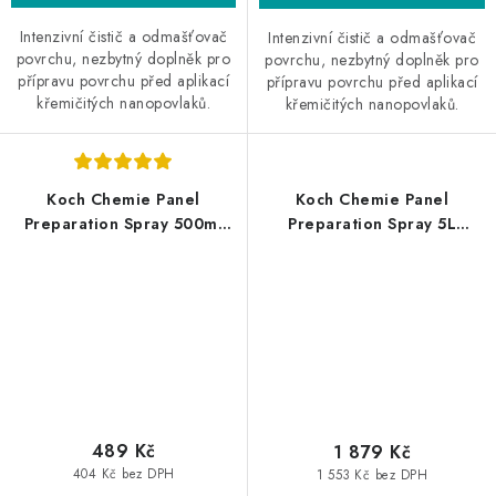
Intenzivní čistič a odmašťovač
Intenzivní čistič a odmašťovač
povrchu, nezbytný doplněk pro
povrchu, nezbytný doplněk pro
přípravu povrchu před aplikací
přípravu povrchu před aplikací
křemičitých nanopovlaků.
křemičitých nanopovlaků.
Koch Chemie Panel
Koch Chemie Panel
Preparation Spray 500ml
Preparation Spray 5L
odmašťovač
odmašťovač
489 Kč
1 879 Kč
404 Kč bez DPH
1 553 Kč bez DPH