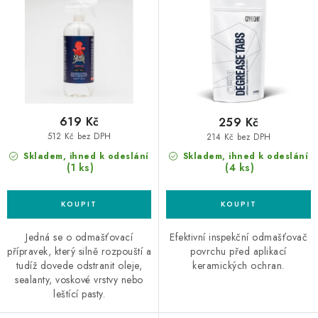
u
d
k
u
t
k
ů
t
ů
619 Kč
259 Kč
512 Kč bez DPH
214 Kč bez DPH
Skladem, ihned k odeslání
Skladem, ihned k odeslání
(1 ks)
(4 ks)
Jedná se o odmašťovací
Efektivní inspekční odmašťovač
přípravek, který silně rozpouští a
povrchu před aplikací
tudíž dovede odstranit oleje,
keramických ochran.
sealanty, voskové vrstvy nebo
leštící pasty.