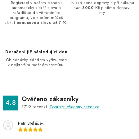
a
Registrací v našem e-shopu
Nízká cena dopravy a při nákupu
automaticky získáš slevu a
nad
3000 Kč
platíme dopravu
c
zařadíš se do věrnostního
my.
í
programu, ve kterém můžeš
získat
bonusovou slevu až 7 %
.
p
r
v
k
Doručení již následující den
y
Objednávky skladem vyřizujeme
v
v nejkratším možném termínu.
ý
p
i
s
Ověřeno zákazníky
4.8
u
1719
recenzí.
Zobrazit všechny recenze
Petr Štefáček