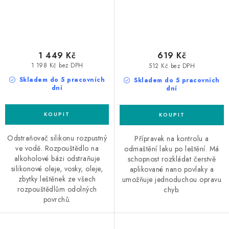
1 449 Kč
619 Kč
1 198 Kč bez DPH
512 Kč bez DPH
Skladem do 5 pracovních
Skladem do 5 pracovních
dní
dní
Odstraňovač silikonu rozpustný
Přípravek na kontrolu a
ve vodě. Rozpouštědlo na
odmaštění laku po leštění. Má
alkoholové bázi odstraňuje
schopnost rozkládat čerstvě
silikonové oleje, vosky, oleje,
aplikované nano povlaky a
zbytky leštěnek ze všech
umožňuje jednoduchou opravu
rozpouštědlům odolných
chyb.
povrchů.