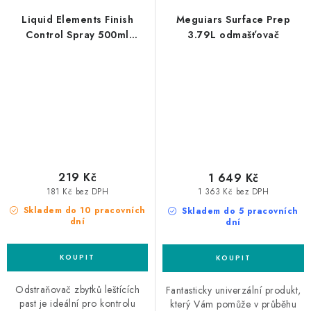
Liquid Elements Finish
Meguiars Surface Prep
Control Spray 500ml
3.79L odmašťovač
odstraňovač zbytků past
219 Kč
1 649 Kč
181 Kč bez DPH
1 363 Kč bez DPH
Skladem do 10 pracovních
Skladem do 5 pracovních
dní
dní
Odstraňovač zbytků leštících
Fantasticky univerzální produkt,
past je ideální pro kontrolu
který Vám pomůže v průběhu