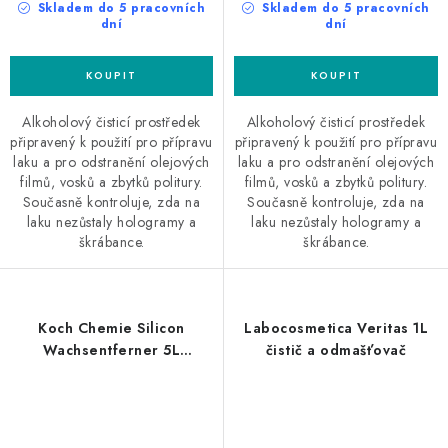
Skladem do 5 pracovních
Skladem do 5 pracovních
dní
dní
Alkoholový čisticí prostředek
Alkoholový čisticí prostředek
připravený k použití pro přípravu
připravený k použití pro přípravu
laku a pro odstranění olejových
laku a pro odstranění olejových
filmů, vosků a zbytků politury.
filmů, vosků a zbytků politury.
Současně kontroluje, zda na
Současně kontroluje, zda na
laku nezůstaly hologramy a
laku nezůstaly hologramy a
škrábance.
škrábance.
Koch Chemie Silicon
Labocosmetica Veritas 1L
Wachsentferner 5L
čistič a odmašťovač
odmašťovač a odstraňovač
silikonu