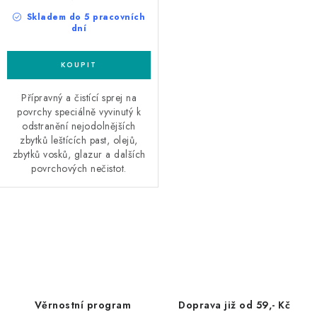
Skladem do 5 pracovních
dní
Přípravný a čistící sprej na
povrchy speciálně vyvinutý k
odstranění nejodolnějších
zbytků leštících past, olejů,
zbytků vosků, glazur a dalších
povrchových nečistot.
O
v
l
á
d
Věrnostní program
Doprava již od 59,- Kč