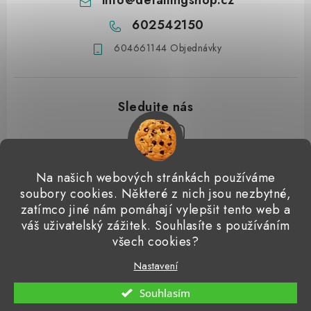
602542150
604661144 Objednávky
Z
Na našich webových stránkách používáme
á
soubory cookies. Některé z nich jsou nezbytné,
Přijímáme online platby
p
zatímco jiné nám pomáhají vylepšit tento web a
váš uživatelský zážitek. Souhlasíte s používáním
a
Detailingclub
Dodo Juice
Gyeon Quartz
ValetPRO
všech cookies?
t
Microfiber Madness
í
Nastavení
Copyright 2026
Detailingshop
. Všechna práva vyhrazena.
Souhlasím
Vytvořil Shoptet