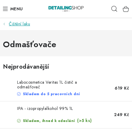
Přejít
Hleda
na
obsah
Čištění laku
AKCE
NOVINKY
Odmašťovače
EXTERIÉR
Nejprodávanější
INTERIÉR
Labocosmetica Veritas 1L čistič a
PŘÍSLUŠENSTVÍ
odmašťovač
619 Kč
Skladem do 5 pracovních dní
DÁRKOVÉ SADY A POUKAZY
IPA - izopropylalkohol 99% 1L
249 Kč
ČLÁNKY
(>5 ks)
Skladem, ihned k odeslání