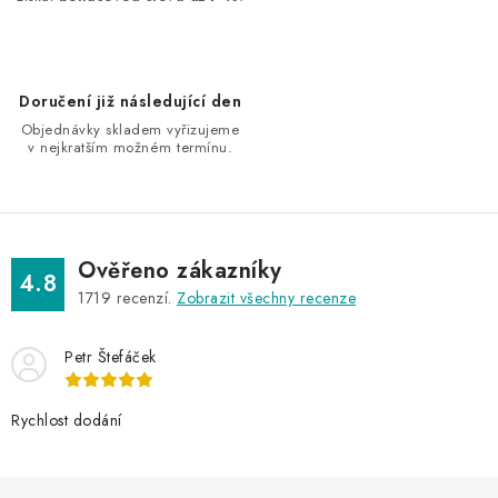
v
ý
p
i
Doručení již následující den
s
Objednávky skladem vyřizujeme
u
v nejkratším možném termínu.
Ověřeno zákazníky
4.8
1719
recenzí.
Zobrazit všechny recenze
Petr Štefáček
Rychlost dodání