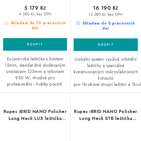
5 179 Kč
16 190 Kč
4 280 Kč bez DPH
13 380 Kč bez DPH
Skladem do 10 pracovních
Skladem do 5 pracovních
dní
dní
Excentrická leštička s kmitem
Unikátní systém využívá orbitální
15mm, standardně dodávaným
leštičky a speciálně
unašečem 125mm a výkonem
konstruovaných mikrovláknových
950 W, vhodná pro
kotoučů
profesionální i hobby použití.
pro 1krokové strojní leštění a 1krok
Rupes iBRID NANO Polisher
Rupes iBRID NANO Polisher
Long Neck LUX leštička
Long Neck STB leštička
sada
sada