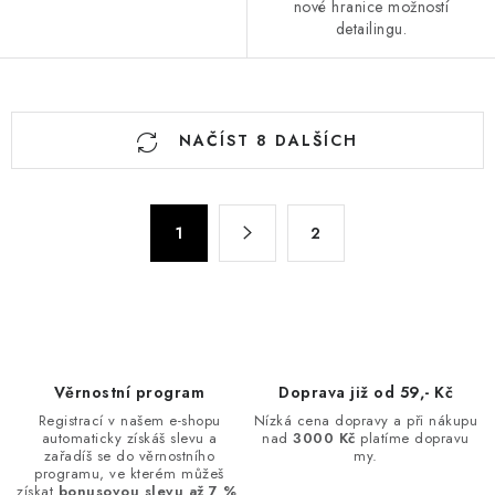
nové hranice možností
detailingu.
O
NAČÍST 8 DALŠÍCH
v
l
á
S
d
1
2
t
a
r
c
á
n
í
k
p
o
r
Věrnostní program
Doprava již od 59,- Kč
v
v
Registrací v našem e-shopu
Nízká cena dopravy a při nákupu
á
k
automaticky získáš slevu a
nad
3000 Kč
platíme dopravu
n
zařadíš se do věrnostního
my.
y
programu, ve kterém můžeš
í
získat
bonusovou slevu až 7 %
.