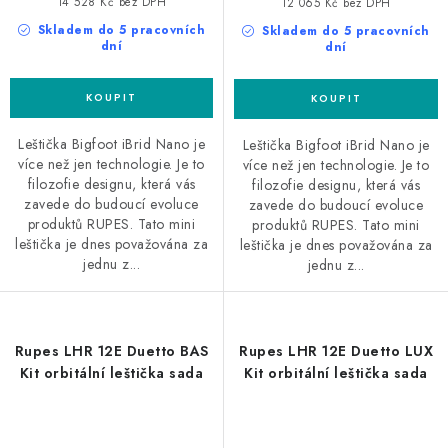
14 528 Kč bez DPH
12 065 Kč bez DPH
Skladem do 5 pracovních
Skladem do 5 pracovních
dní
dní
Leštička Bigfoot iBrid Nano je
Leštička Bigfoot iBrid Nano je
více než jen technologie. Je to
více než jen technologie. Je to
filozofie designu, která vás
filozofie designu, která vás
zavede do budoucí evoluce
zavede do budoucí evoluce
produktů RUPES. Tato mini
produktů RUPES. Tato mini
leštička je dnes považována za
leštička je dnes považována za
jednu z...
jednu z...
Rupes LHR 12E Duetto BAS
Rupes LHR 12E Duetto LUX
Kit orbitální leštička sada
Kit orbitální leštička sada