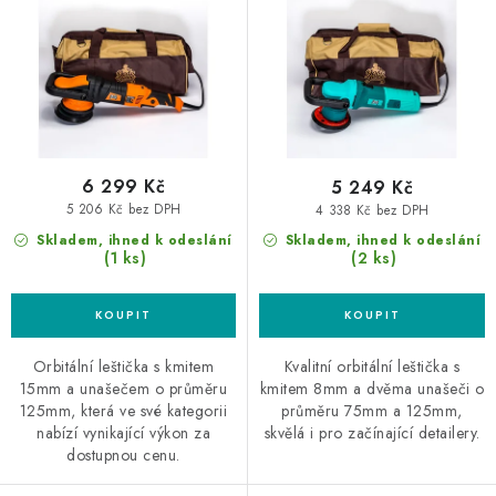
u
d
k
u
t
k
ů
t
ů
6 299 Kč
5 249 Kč
5 206 Kč bez DPH
4 338 Kč bez DPH
Skladem, ihned k odeslání
Skladem, ihned k odeslání
(1 ks)
(2 ks)
Orbitální leštička s kmitem
Kvalitní orbitální leštička s
15mm a unašečem o průměru
kmitem 8mm a dvěma unašeči o
125mm, která ve své kategorii
průměru 75mm a 125mm,
nabízí vynikající výkon za
skvělá i pro začínající detailery.
dostupnou cenu.