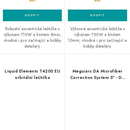
dní
dní
Robustní excentrická leštička s
Výkonná excentrická leštička s
výkonem 710W a kmitem 8mm,
výkonem 750W a kmitem
vhodná i pro začínající a hobby
10mm, vhodná i pro začínající a
detailery.
hobby detailery.
Liquid Elements T4200 EU
Meguiars DA Microfiber
orbitální leštička
Correction System 5" - DA
Polisher Kit profesionální
sada pro renovaci laku DA
Microfiber 5"