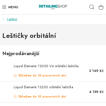
Přejít
Hleda
na
obsah
Leštění
AKCE
NOVINKY
Leštičky orbitální
EXTERIÉR
Nejprodávanější
INTERIÉR
Liquid Elements T2000 V4 orbitální leštička
PŘÍSLUŠENSTVÍ
3 149 Kč
Skladem do 10 pracovních dní
DÁRKOVÉ SADY A POUKAZY
Liquid Elements T3200 orbitální leštička
4 159 Kč
ČLÁNKY
Skladem do 10 pracovních dní