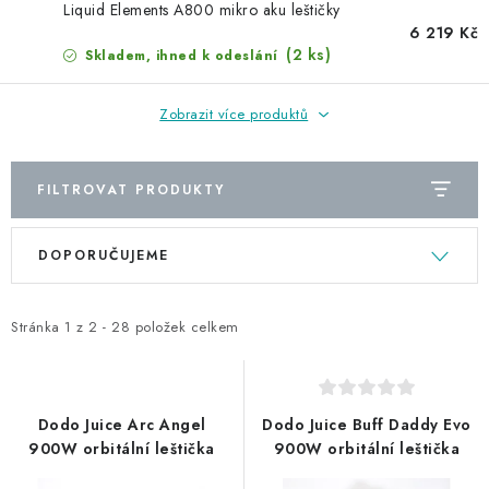
NAŠE SLUŽBY
Liquid Elements A800 mikro aku leštičky
6 219 Kč
(2 ks)
Skladem, ihned k odeslání
KONTAKTY
PRODÁVANÉ ZNAČKY
Zobrazit více produktů
BYDLENÍ
FILTROVAT PRODUKTY
V
Ř
Věrnostní program
Všeobecné obchodní podmínky
DOPORUČUJEME
ý
a
Podmínky ochrany osobních údajů
Mapa serveru
p
z
i
e
Stránka
1
z
2
-
28
položek celkem
s
n
p
í
r
p
Dodo Juice Arc Angel
Dodo Juice Buff Daddy Evo
o
r
900W orbitální leštička
900W orbitální leštička
d
o