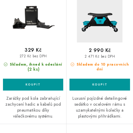
u
d
k
u
t
k
ů
t
ů
329 Kč
2 990 Kč
272 Kč bez DPH
2 471 Kč bez DPH
Skladem, ihned k odeslání
Skladem do 10 pracovních
(2 ks)
dní
Zarážky pod kola zabraňující
Luxusní pojízdné detailingové
zachycení hadic a kabelů pod
sedátko v ocelovém rámu s
pneumatikou díky
uzamykatelnými kolečky a
válečkovému systému.
plastovými přihrádkami.