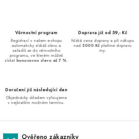
c
á
n
í
k
p
o
r
Věrnostní program
Doprava již od 59,- Kč
v
v
Registrací v našem e-shopu
Nízká cena dopravy a při nákupu
á
k
automaticky získáš slevu a
nad
3000 Kč
platíme dopravu
n
zařadíš se do věrnostního
my.
y
programu, ve kterém můžeš
í
v
získat
bonusovou slevu až 7 %
.
ý
p
i
Doručení již následující den
s
Objednávky skladem vyřizujeme
u
v nejkratším možném termínu.
Ověřeno zákazníky