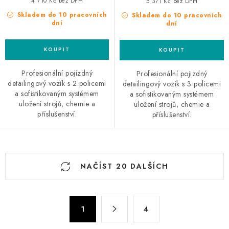
4 710 Kč bez DPH
5 371 Kč bez DPH
Skladem do 10 pracovních
Skladem do 10 pracovních
dní
dní
Profesionální pojízdný
Profesionální pojizdný
detailingový vozík s 2 policemi
detailingový vozík s 3 policemi
a sofistikovaným systémem
a sofistikovaným systémem
uložení strojů, chemie a
uložení strojů, chemie a
příslušenství.
příslušenství.
O
NAČÍST 20 DALŠÍCH
v
l
á
S
d
1
4
t
a
r