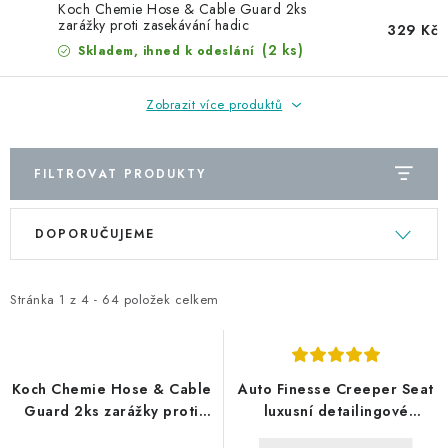
NAŠE SLUŽBY
Koch Chemie Hose & Cable Guard 2ks
zarážky proti zasekávání hadic
329 Kč
(2 ks)
Skladem, ihned k odeslání
KONTAKTY
PRODÁVANÉ ZNAČKY
Zobrazit více produktů
BYDLENÍ
FILTROVAT PRODUKTY
V
Ř
Věrnostní program
Všeobecné obchodní podmínky
DOPORUČUJEME
ý
a
Podmínky ochrany osobních údajů
Mapa serveru
p
z
i
e
Stránka
1
z
4
-
64
položek celkem
s
n
p
í
r
p
Koch Chemie Hose & Cable
Auto Finesse Creeper Seat
o
r
Guard 2ks zarážky proti
luxusní detailingové
zasekávání hadic
sedátko
d
o