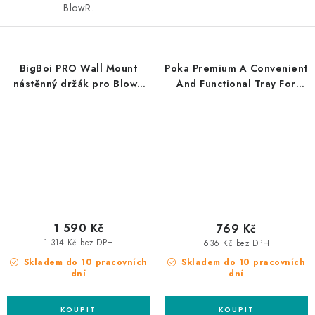
BlowR.
BigBoi PRO Wall Mount
Poka Premium A Convenient
nástěnný držák pro BlowR
And Functional Tray For
PRO a PRO+
Small Polishing Pads
podavač leštících kotoučů
1 590 Kč
769 Kč
1 314 Kč bez DPH
636 Kč bez DPH
Skladem do 10 pracovních
Skladem do 10 pracovních
dní
dní