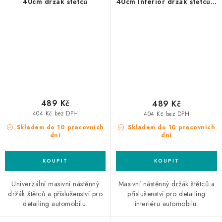
40cm držák štětců
40cm Interior držák štětců a
příslušenství pro čištění
interiéru
489 Kč
489 Kč
404 Kč bez DPH
404 Kč bez DPH
Skladem do 10 pracovních
Skladem do 10 pracovních
dní
dní
Univerzální masivní nástěnný
Masivní nástěnný držák štětců a
držák štětců a příslušenství pro
příslušenství pro detailing
detailing automobilu.
interiéru automobilu.