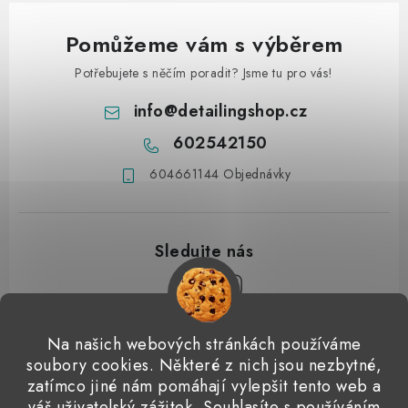
Pomůžeme vám s výběrem
Potřebujete s něčím poradit? Jsme tu pro vás!
info
@
detailingshop.cz
602542150
604661144 Objednávky
Z
Na našich webových stránkách používáme
á
soubory cookies. Některé z nich jsou nezbytné,
Přijímáme online platby
p
zatímco jiné nám pomáhají vylepšit tento web a
váš uživatelský zážitek. Souhlasíte s používáním