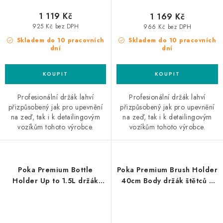
1 119 Kč
1 169 Kč
925 Kč bez DPH
966 Kč bez DPH
Skladem do 10 pracovních
Skladem do 10 pracovních
dní
dní
Profesionální držák lahví
Profesionální držák lahví
přizpůsobený jak pro upevnění
přizpůsobený jak pro upevnění
na zeď, tak i k detailingovým
na zeď, tak i k detailingovým
vozíkům tohoto výrobce.
vozíkům tohoto výrobce.
Poka Premium Bottle
Poka Premium Brush Holder
Holder Up to 1.5L držák
40cm Body držák štětců a
lahví
příslušenství pro čištění
exteriéru