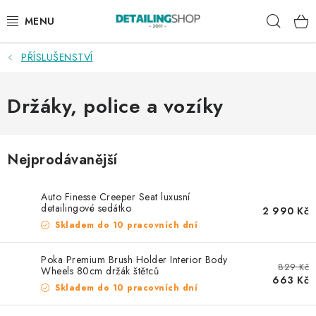
Přejít
Hleda
na
obsah
PŘÍSLUŠENSTVÍ
AKCE
NOVINKY
Držáky, police a vozíky
EXTERIÉR
Nejprodávanější
INTERIÉR
Auto Finesse Creeper Seat luxusní
PŘÍSLUŠENSTVÍ
detailingové sedátko
2 990 Kč
Skladem do 10 pracovních dní
DÁRKOVÉ SADY A POUKAZY
Poka Premium Brush Holder Interior Body
829 Kč
Wheels 80cm držák štětců
ČLÁNKY
663 Kč
Skladem do 10 pracovních dní