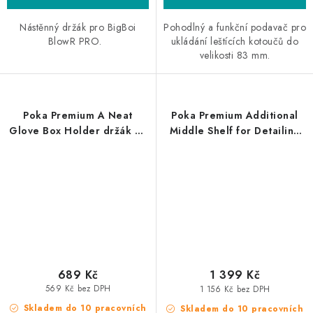
Nástěnný držák pro BigBoi
Pohodlný a funkční podavač pro
BlowR PRO.
ukládání leštících kotoučů do
velikosti 83 mm.
Poka Premium A Neat
Poka Premium Additional
Glove Box Holder držák na
Middle Shelf for Detailing
rukavice
Trolley 50x40cm police pro
detailingové vozíky
689 Kč
1 399 Kč
569 Kč bez DPH
1 156 Kč bez DPH
Skladem do 10 pracovních
Skladem do 10 pracovních