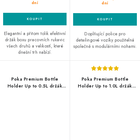
dní
dní
Elegantní a přitom tolik efektivní
Doplňující police pro
držák boxu pracovních rukavic
detailingové vozíky použitelná
všech druhů a velikostí, které
společně s modulárními nohami.
dnešní trh nabízí.
Poka Premium Bottle
Poka Premium Bottle
Holder Up to 0.5L držák
Holder Up to 1.0L držák
lahví
lahví