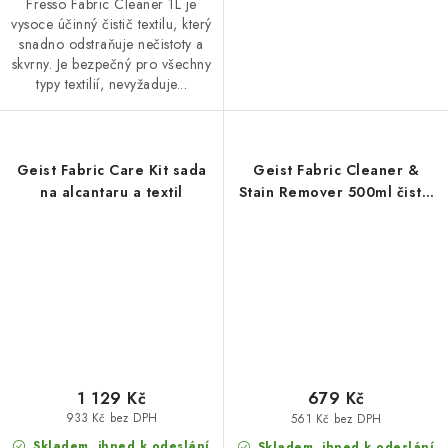
Fresso Fabric Cleaner 1L je
vysoce účinný čistič textilu, který
snadno odstraňuje nečistoty a
skvrny. Je bezpečný pro všechny
typy textilií, nevyžaduje...
Geist Fabric Care Kit sada
Geist Fabric Cleaner &
na alcantaru a textil
Stain Remover 500ml čistič
textilu
1 129 Kč
679 Kč
933 Kč bez DPH
561 Kč bez DPH
Skladem, ihned k odeslání
Skladem, ihned k odeslání