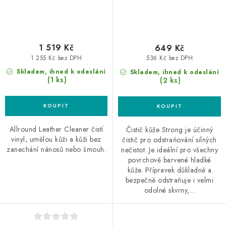
1 519 Kč
649 Kč
1 255 Kč bez DPH
536 Kč bez DPH
Skladem, ihned k odeslání
Skladem, ihned k odeslání
(1 ks)
(2 ks)
Allround Leather Cleaner čistí
Čistič kůže Strong je účinný
vinyl, umělou kůži a kůži bez
čistič pro odstraňování silných
zanechání nánosů nebo šmouh.
nečistot. Je ideální pro všechny
povrchově barvené hladké
kůže. Přípravek důkladně a
bezpečně odstraňuje i velmi
odolné skvrny,...