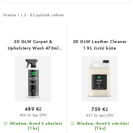
p
z
i
e
Stránka
1
z
5
-
83
položek celkem
s
n
p
í
r
p
3D GLW Carpet &
3D GLW Leather Cleaner
o
r
Upholstery Wash 473ml
1.9L čistič kůže
čistič textilu
d
o
u
d
k
u
t
k
ů
t
ů
489 Kč
759 Kč
404 Kč bez DPH
627 Kč bez DPH
Skladem, ihned k odeslání
Skladem, ihned k odeslání
(1 ks)
(1 ks)