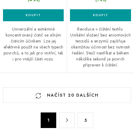
Univerzální a extrémně
Revoluce v čištění textilu.
koncentrovaný čistič se silným
Unikátní složení bez aniontových
čisticím účinkem. Lze jej
tenzidů a enzymů zajišťuje
efektivně použít na všech typech
okamžitou účinnost bez nutnosti
povrchů, a to jak pro vnitřní, tak
ředění. Stačí nastříkat a během
i pro vnější části vozu.
několika sekund je povrch
připraven k čištění.
O
NAČÍST 20 DALŠÍCH
v
l
á
S
d
1
5
t
a
r