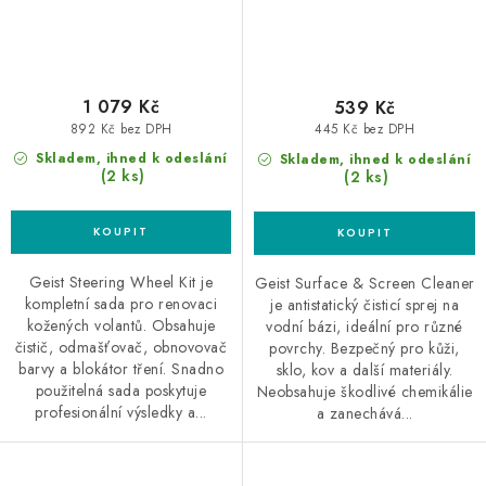
1 079 Kč
539 Kč
892 Kč bez DPH
445 Kč bez DPH
Skladem, ihned k odeslání
Skladem, ihned k odeslání
(2 ks)
(2 ks)
Geist Steering Wheel Kit je
Geist Surface & Screen Cleaner
kompletní sada pro renovaci
je antistatický čisticí sprej na
kožených volantů. Obsahuje
vodní bázi, ideální pro různé
čistič, odmašťovač, obnovovač
povrchy. Bezpečný pro kůži,
barvy a blokátor tření. Snadno
sklo, kov a další materiály.
použitelná sada poskytuje
Neobsahuje škodlivé chemikálie
profesionální výsledky a...
a zanechává...