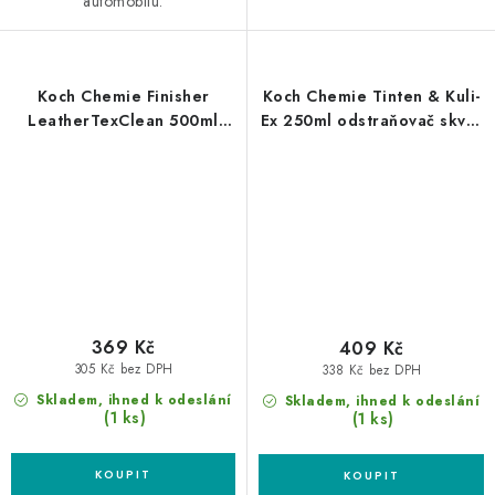
automobilu.
Koch Chemie Finisher
Koch Chemie Tinten & Kuli-
LeatherTexClean 500ml
Ex 250ml odstraňovač skvrn
čistič kůže a textilu
od inkoustu
369 Kč
409 Kč
305 Kč bez DPH
338 Kč bez DPH
Skladem, ihned k odeslání
Skladem, ihned k odeslání
(1 ks)
(1 ks)