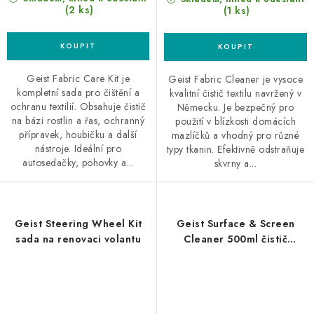
(2 ks)
(1 ks)
Geist Fabric Care Kit je
Geist Fabric Cleaner je vysoce
kompletní sada pro čištění a
kvalitní čistič textilu navržený v
ochranu textilií. Obsahuje čistič
Německu. Je bezpečný pro
na bázi rostlin a řas, ochranný
použití v blízkosti domácích
přípravek, houbičku a další
mazlíčků a vhodný pro různé
nástroje. Ideální pro
typy tkanin. Efektivně odstraňuje
autosedačky, pohovky a...
skvrny a...
Geist Steering Wheel Kit
Geist Surface & Screen
sada na renovaci volantu
Cleaner 500ml čistič
povrchů a displejů