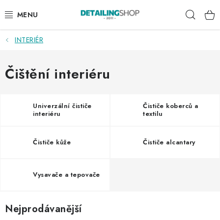
Přejít
Hleda
na
obsah
INTERIÉR
AKCE
NOVINKY
Čištění interiéru
EXTERIÉR
Univerzální čističe
Čističe koberců a
interiéru
textilu
INTERIÉR
Čističe kůže
Čističe alcantary
PŘÍSLUŠENSTVÍ
DÁRKOVÉ SADY A POUKAZY
Vysavače a tepovače
ČLÁNKY
Nejprodávanější