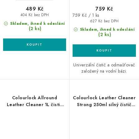
489 Kč
759 Kč
Měrná
759 Kč / 1 ks
404 Kč bez DPH
cena:
627 Kč bez DPH
Skladem, ihned k odeslání
(2 ks)
Skladem, ihned k odeslání
(2 ks)
Univerzální čistič a odmašťovač
založený na vodní bázi.
Colourlock Allround
Colourlock Leather Cleaner
Leather Cleaner 1L čistič
Strong 250ml silný čistič
kůže
kůže