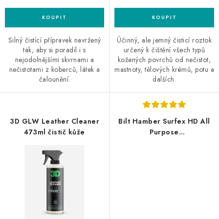
Silný čistící přípravek navržený
Účinný, ale jemný čisticí roztok
tak, aby si poradil i s
určený k čištění všech typů
nejodolnějšími skvrnami a
kožených povrchů od nečistot,
nečistotami z koberců, látek a
mastnoty, tělových krémů, potu a
čalounění.
dalších.
3D GLW Leather Cleaner
Bilt Hamber Surfex HD All
473ml čistič kůže
Purpose
Cleaner/Degreaser 5L
univerzální čistič