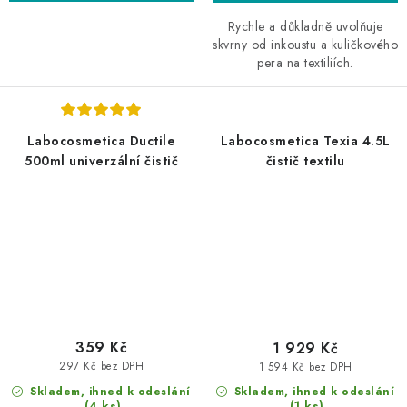
Rychle a důkladně uvolňuje
skvrny od inkoustu a kuličkového
pera na textiliích.
Labocosmetica Ductile
Labocosmetica Texia 4.5L
500ml univerzální čistič
čistič textilu
359 Kč
1 929 Kč
297 Kč bez DPH
1 594 Kč bez DPH
Skladem, ihned k odeslání
Skladem, ihned k odeslání
(4 ks)
(1 ks)