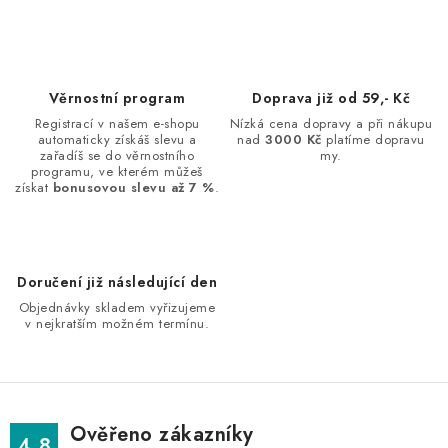
c
á
n
í
k
p
o
r
Věrnostní program
Doprava již od 59,- Kč
v
v
Registrací v našem e-shopu
Nízká cena dopravy a při nákupu
á
k
automaticky získáš slevu a
nad
3000 Kč
platíme dopravu
n
zařadíš se do věrnostního
my.
y
programu, ve kterém můžeš
í
v
získat
bonusovou slevu až 7 %
.
ý
p
i
Doručení již následující den
s
Objednávky skladem vyřizujeme
u
v nejkratším možném termínu.
Ověřeno zákazníky
4.8