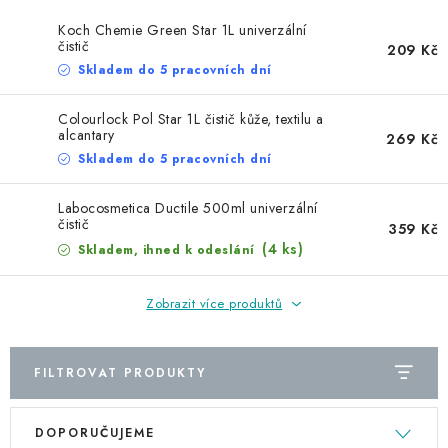
NAŠE SLUŽBY
Koch Chemie Green Star 1L univerzální
čistič
209 Kč
KONTAKTY
Skladem do 5 pracovních dní
PRODÁVANÉ ZNAČKY
Colourlock Pol Star 1L čistič kůže, textilu a
alcantary
269 Kč
BYDLENÍ
Skladem do 5 pracovních dní
Labocosmetica Ductile 500ml univerzální
Věrnostní program
Všeobecné obchodní podmínky
čistič
359 Kč
Podmínky ochrany osobních údajů
Mapa serveru
(4 ks)
Skladem, ihned k odeslání
Zobrazit více produktů
FILTROVAT PRODUKTY
V
Ř
DOPORUČUJEME
ý
a