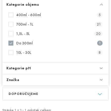
NAŠE SLUŽBY
Kategorie objemu
KONTAKTY
400ml - 600ml
5
700ml - 1L
21
PRODÁVANÉ ZNAČKY
1,5L - 5L
20
BYDLENÍ
Do 300ml
1
10L - 30L
8
Věrnostní program
Všeobecné obchodní podmínky
Podmínky ochrany osobních údajů
Mapa serveru
Kategorie pH
Značka
V
Ř
DOPORUČUJEME
ý
a
p
z
Stránka
1
z
1
-
1
položek celkem