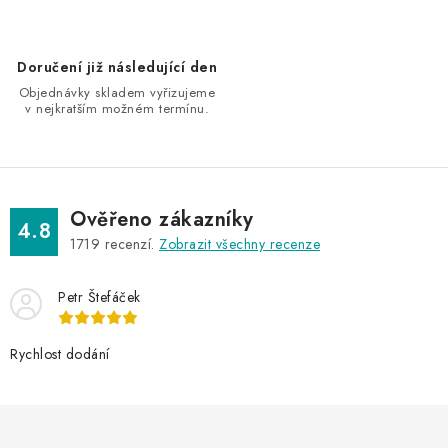
r
v
k
Doručení již následující den
y
Objednávky skladem vyřizujeme
v
v nejkratším možném termínu.
ý
p
i
s
Ověřeno zákazníky
4.8
u
1719
recenzí.
Zobrazit všechny recenze
Petr Štefáček
Rychlost dodání