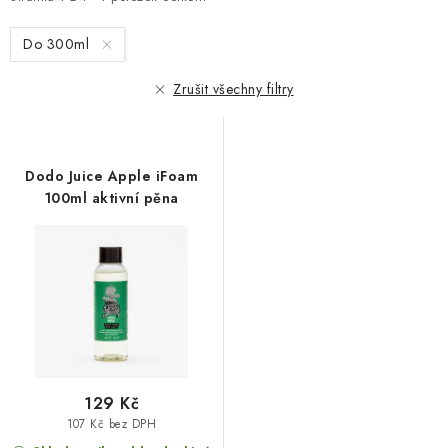
i
e
s
n
Do 300ml
p
í
r
p
Zrušit všechny filtry
o
r
d
o
u
d
Dodo Juice Apple iFoam
k
u
100ml aktivní pěna
t
k
ů
t
ů
129 Kč
107 Kč bez DPH