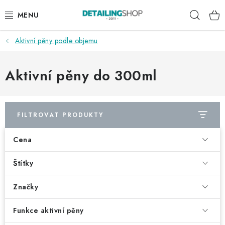
Přejít
Hleda
na
obsah
Aktivní pěny podle objemu
AKCE
NOVINKY
Aktivní pěny do 300ml
EXTERIÉR
FILTROVAT PRODUKTY
INTERIÉR
Cena
PŘÍSLUŠENSTVÍ
Štítky
DÁRKOVÉ SADY A POUKAZY
Značky
ČLÁNKY
Funkce aktivní pěny