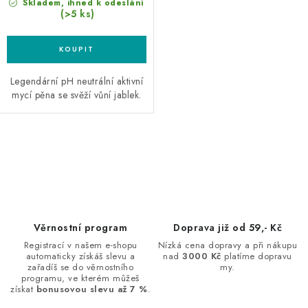
Skladem, ihned k odeslání
(>5 ks)
Legendární pH neutrální aktivní
mycí pěna se svěží vůní jablek.
O
v
l
á
d
Věrnostní program
Doprava již od 59,- Kč
a
Registrací v našem e-shopu
Nízká cena dopravy a při nákupu
automaticky získáš slevu a
nad
3000 Kč
platíme dopravu
c
zařadíš se do věrnostního
my.
í
programu, ve kterém můžeš
získat
bonusovou slevu až 7 %
.
p