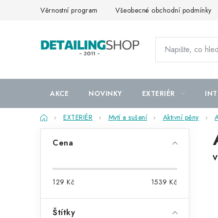
Přejít
Věrnostní program
Všeobecné obchodní podmínky
na
obsah
AKCE
NOVINKY
EXTERIÉR
INT
Domů
EXTERIÉR
Mytí a sušení
Aktivní pěny
A
P
Cena
o
V
s
129
Kč
1539
Kč
t
r
Štítky