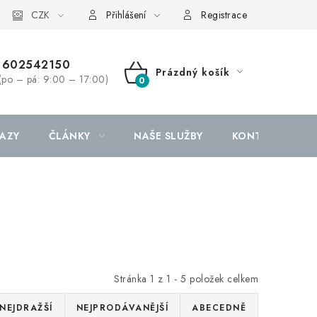
CZK
Přihlášení
Registrace
602542150
Prázdný košík
(po – pá: 9:00 – 17:00)
NÁKUPNÍ
KOŠÍK
AZY
ČLÁNKY
NAŠE SLUŽBY
KONTAKTY
Stránka
1
z
1
-
5
položek celkem
NEJDRAŽŠÍ
NEJPRODÁVANĚJŠÍ
ABECEDNĚ