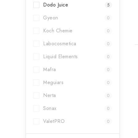
t
Dodo Juice
5
Gyeon
0
Koch Chemie
0
Labocosmetica
0
Liquid Elements
0
Mafra
0
Meguiars
0
Nerta
0
Sonax
0
ValetPRO
0