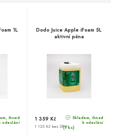
Foam 1L
Dodo Juice Apple iFoam 5L
a
aktivní pěna
em, ihned
Skladem, ihned
1 359 Kč
k odeslání
k odeslání
1 123 Kč bez DPH
(1 ks)