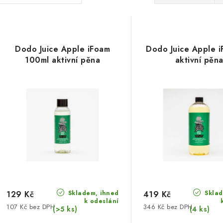
a
V
z
ý
e
Dodo Juice Apple iFoam
Dodo Juice Apple i
p
100ml aktivní pěna
aktivní pěn
n
í
s
p
p
r
r
o
o
d
d
u
u
Skladem, ihned
Sklad
k
129 Kč
419 Kč
k odeslání
107 Kč bez DPH
346 Kč bez DPH
k
(>5 ks)
(4 ks)
t