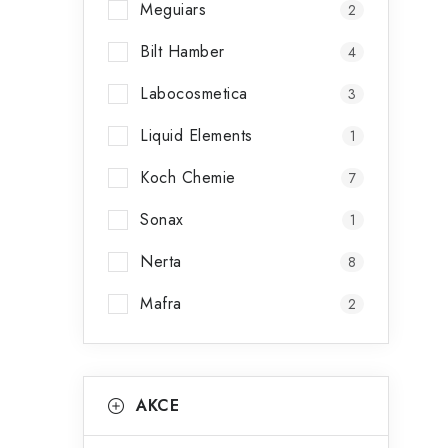
Meguiars
2
Bilt Hamber
4
Labocosmetica
3
í
Liquid Elements
1
r
Koch Chemie
7
Sonax
1
Nerta
8
Mafra
2
K
Přeskočit
AKCE
i
kategorie
a