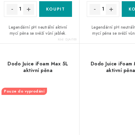
ů
ů
Legendární pH neutrální aktivní
Legendární pH neutrální
mycí pěna se svěží vůní jablek.
mycí pěna se svěží vůní
Kód:
DJAI100
Dodo Juice iFoam Max 5L
Dodo Juice iFoam
aktivní pěna
aktivní pěn
Pouze do vyprodání