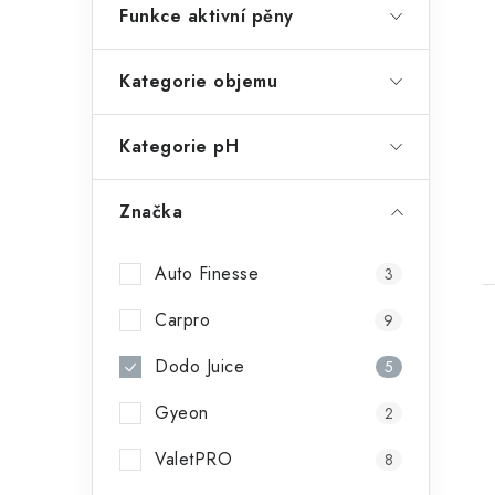
Funkce aktivní pěny
Kategorie objemu
Kategorie pH
Značka
Auto Finesse
3
Carpro
9
Dodo Juice
5
Gyeon
2
l
ValetPRO
8