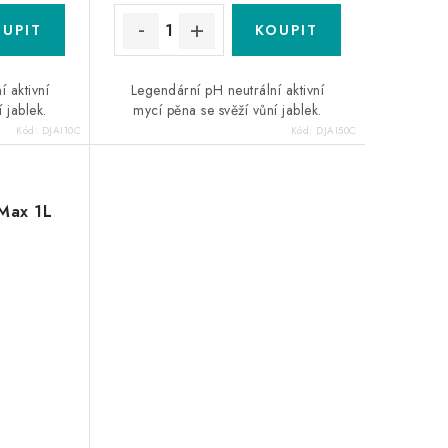
 aktivní
Legendární pH neutrální aktivní
 jablek.
mycí pěna se svěží vůní jablek.
Kód:
DJAI10C
Kód:
DJAI50C
 Max 1L
a