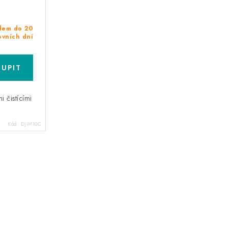
dem do 20
ovních dní
i čistícími
Kód:
DJIM10C