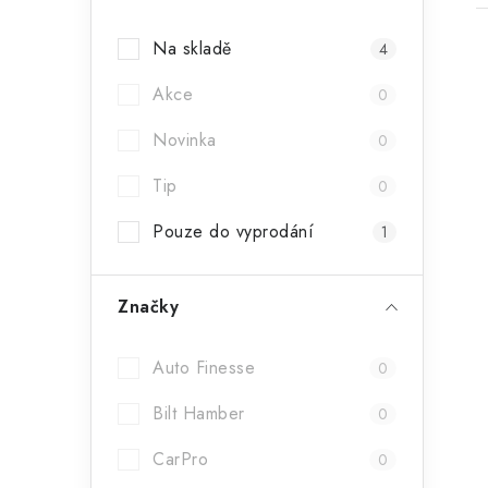
a
Na skladě
4
n
Akce
n
0
í
Novinka
0
i
p
Tip
0
a
Pouze do vyprodání
1
n
e
Značky
l
Auto Finesse
0
Bilt Hamber
0
CarPro
0