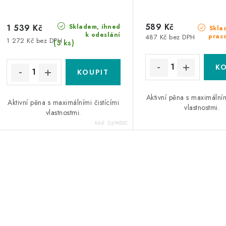
589 Kč
Skladem, ihned
1 539 Kč
Skla
k odeslání
prac
487 Kč bez DPH
1 272 Kč bez DPH
(3 ks)
Aktivní pěna s maximálním
Aktivní pěna s maximálními čistícími
vlastnostmi.
vlastnostmi.
Kód:
DJIM50C
O
v
á