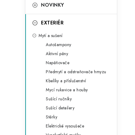
t
NOVINKY
e
g
EXTERIÉR
o
Mytí a sušení
r
Autošampony
i
Aktivní pěny
e
Napěňovače
Předmytí a odstraňovače hmyzu
Kbelíky a příslušenství
Mycí rukavice a houby
Sušící ručníky
Sušící detailery
Stěrky
Elektrické vysoušeče