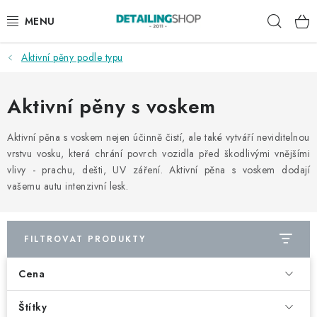
Přejít
Hleda
na
obsah
Aktivní pěny podle typu
AKCE
NOVINKY
Aktivní pěny s voskem
EXTERIÉR
Aktivní pěna s voskem nejen účinně čistí, ale také vytváří neviditelnou
vrstvu vosku, která chrání povrch vozidla před škodlivými vnějšími
vlivy - prachu, dešti, UV záření. Aktivní pěna s voskem dodají
INTERIÉR
vašemu autu intenzivní lesk.
PŘÍSLUŠENSTVÍ
FILTROVAT PRODUKTY
DÁRKOVÉ SADY A POUKAZY
Cena
ČLÁNKY
Štítky