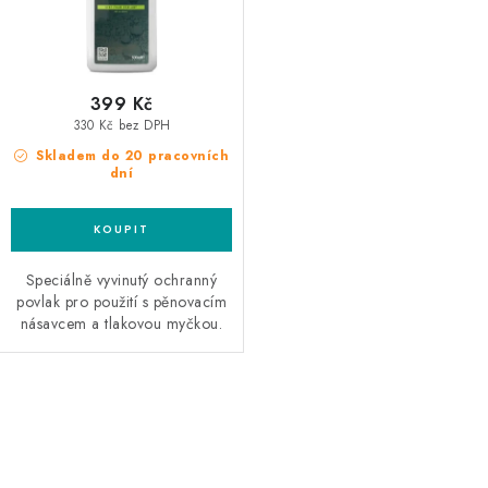
399 Kč
330 Kč bez DPH
Skladem do 20 pracovních
dní
Speciálně vyvinutý ochranný
povlak pro použití s ​​pěnovacím
násavcem a tlakovou myčkou.
O
v
l