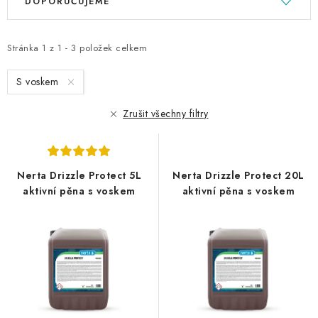
DOPORUČUJEME
ý
a
p
z
i
e
Stránka
1
z
1
-
3
položek celkem
s
n
S voskem
p
í
r
p
Zrušit všechny filtry
o
r
d
o
u
d
Nerta Drizzle Protect 5L
Nerta Drizzle Protect 20L
k
u
aktivní pěna s voskem
aktivní pěna s voskem
t
k
ů
t
ů