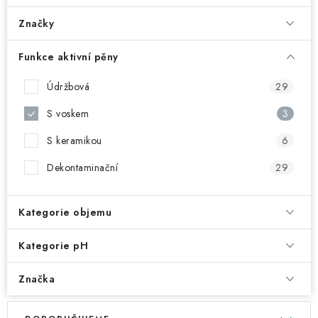
NAŠE SLUŽBY
Značky
KONTAKTY
Funkce aktivní pěny
PRODÁVANÉ ZNAČKY
Údržbová
29
BYDLENÍ
S voskem
3
S keramikou
6
Věrnostní program
Všeobecné obchodní podmínky
Dekontaminační
29
Podmínky ochrany osobních údajů
Mapa serveru
Kategorie objemu
Kategorie pH
Značka
V
Ř