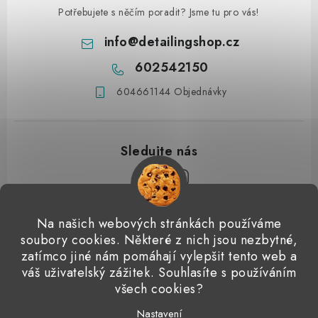
Potřebujete s něčím poradit? Jsme tu pro vás!
info
@
detailingshop.cz
602542150
604661144 Objednávky
Z
Na našich webových stránkách používáme
á
soubory cookies. Některé z nich jsou nezbytné,
Přijímáme online platby
p
zatímco jiné nám pomáhají vylepšit tento web a
váš uživatelský zážitek. Souhlasíte s používáním
a
Detailingclub
Dodo Juice
Gyeon Quartz
ValetPRO
všech cookies?
t
Microfiber Madness
í
Nastavení