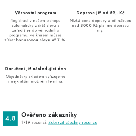
á
d
Věrnostní program
Doprava již od 59,- Kč
a
Registrací v našem e-shopu
Nízká cena dopravy a při nákupu
automaticky získáš slevu a
nad
3000 Kč
platíme dopravu
c
zařadíš se do věrnostního
my.
í
programu, ve kterém můžeš
získat
bonusovou slevu až 7 %
.
p
r
v
k
Doručení již následující den
y
Objednávky skladem vyřizujeme
v
v nejkratším možném termínu.
ý
p
i
s
Ověřeno zákazníky
4.8
u
1719
recenzí.
Zobrazit všechny recenze