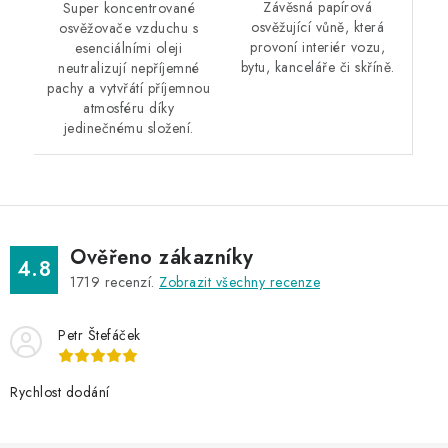
Závěsná papírová
Super koncentrované
osvěžující vůně, která
osvěžovače vzduchu s
provoní interiér vozu,
esenciálními oleji
bytu, kanceláře či skříně.
neutralizují nepříjemné
pachy a vytvřátí příjemnou
atmosféru díky
jedinečnému složení.
Ověřeno zákazníky
4.8
1719
recenzí.
Zobrazit všechny recenze
Petr Štefáček
Rychlost dodání