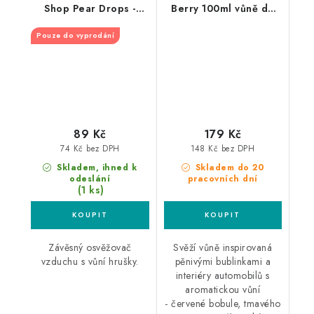
Shop Pear Drops -
Berry 100ml vůně do
Hruška
auta
Pouze do vyprodání
89 Kč
179 Kč
74 Kč bez DPH
148 Kč bez DPH
Skladem, ihned k
Skladem do 20
odeslání
pracovních dní
(1 ks)
Závěsný osvěžovač
Svěží vůně inspirovaná
vzduchu s vůní hrušky.
pěnivými bublinkami a
interiéry automobilů s
aromatickou vůní
- červené bobule, tmavého