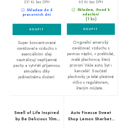
65 Kč bez DPH
231 Kč bez DPH
Skladem, ihned k
Skladem do 5
odeslání
pracovních dní
(1 ks)
Originální americký
Super koncentrované
osvěžovač vzduchu s
osvěžovače vzduchu s
pevnou náplní, v praktické,
esenciálními oleji
malé plechovce, který
neutralizují nepříjemné
provoní Váše auto, byt i
pachy a vytvřátí příjemnou
kancelář. Součástí
atmosféru díky
plechovky je také plastové
jedinečnému složení.
víčko s regulátorem,
kterým můžete...
Smell of Life Inspired
Auto Finesse Sweet
by Be Delicious 10ml
Shop Lemon Sherbet -
vůně do auta
Citronový šumák