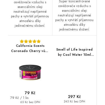
Super koncentrované
osvěžovače vzduchu s
osvěžovače vzduchu s
esenciálními oleji
esenciálními oleji
neutralizují nepříjemné
neutralizují nepříjemné
pachy a vytvřátí příjemnou
pachy a vytvřátí příjemnou
atmosféru díky
atmosféru díky
jedinečnému složení.
jedinečnému složení.
California Scents
Smell of Life Inspired
Coronado Cherry vůně
by Cool Water 10ml
do auta Višeň
vůně do auta
79 Kč
297 Kč
Měrná
79 Kč / 1 ks
245 Kč bez DPH
cena:
65 Kč bez DPH