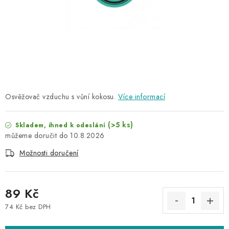
NAŠE SLUŽBY
KONTAKTY
PRODÁVANÉ ZNAČKY
BYDLENÍ
Osvěžovač vzduchu s vůní kokosu.
Více informací
Věrnostní program
Všeobecné obchodní podmínky
(>5 ks)
Podmínky ochrany osobních údajů
Mapa serveru
Skladem, ihned k odeslání
10.8.2026
Možnosti doručení
89 Kč
74 Kč bez DPH
Měrná cena: