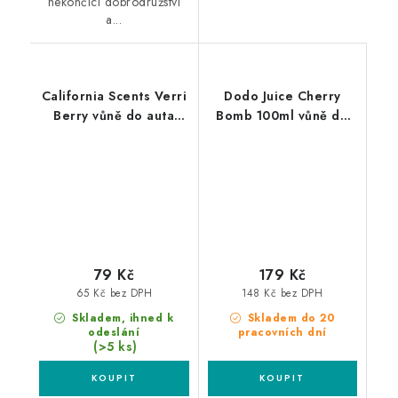
nekončící dobrodružství
a...
California Scents Verri
Dodo Juice Cherry
Berry vůně do auta
Bomb 100ml vůně do
Borůvka
auta
79 Kč
179 Kč
65 Kč bez DPH
148 Kč bez DPH
Skladem, ihned k
Skladem do 20
odeslání
pracovních dní
(>5 ks)