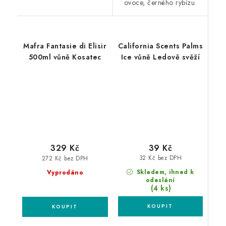
ovoce, černého rybízu.
Mafra Fantasie di Elisir
California Scents Palms
500ml vůně Kosatec
Ice vůně Ledově svěží
39 Kč
329 Kč
32 Kč bez DPH
272 Kč bez DPH
Skladem, ihned k
Vyprodáno
odeslání
(4 ks)