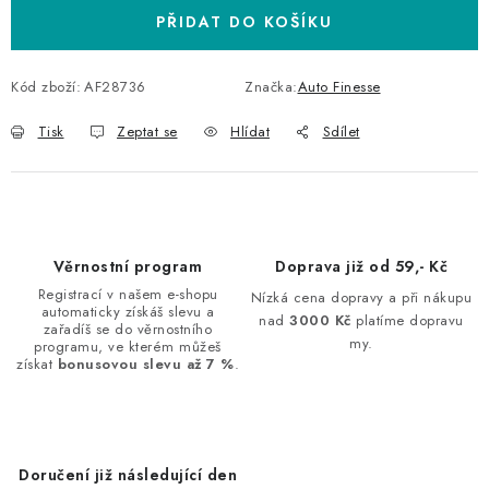
PŘIDAT DO KOŠÍKU
Kód zboží:
AF28736
Značka:
Auto Finesse
Tisk
Zeptat se
Hlídat
Sdílet
Věrnostní program
Doprava již od 59,- Kč
Registrací v našem e-shopu
Nízká cena dopravy a při nákupu
automaticky získáš slevu a
nad
3000 Kč
platíme dopravu
zařadíš se do věrnostního
my.
programu, ve kterém můžeš
získat
bonusovou slevu až 7 %
.
Doručení již následující den