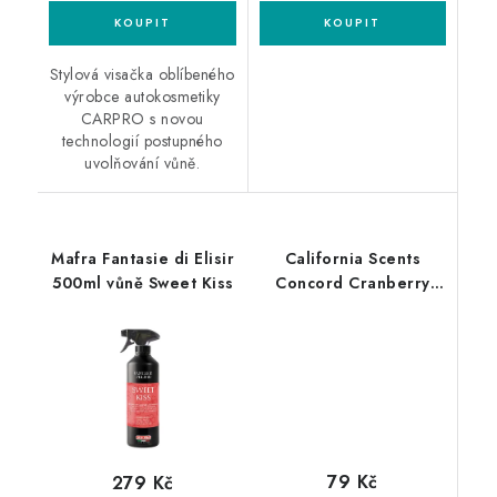
Stylová visačka oblíbeného
výrobce autokosmetiky
CARPRO s novou
technologií postupného
uvolňování vůně.
Mafra Fantasie di Elisir
California Scents
500ml vůně Sweet Kiss
Concord Cranberry
vůně do auta Brusinky
79 Kč
279 Kč