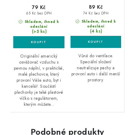
89 Kč
79 Kč
74 Kč bez DPH
65 Kč bez DPH
Skladem, ihned k
Skladem, ihned k
odeslání
odeslání
(4 ks)
(>5 ks)
Vůně do ventilace.
Originální americký
Speciální složení
osvěžovač vzduchu s
neutralizuje pachy a
pevnou náplní, v praktické,
provoní auto i další menší
malé plechovce, který
prostory.
provoní Váše auto, byt i
kancelář. Součástí
plechovky je také plastové
víčko s regulátorem,
kterým můžete...
Podobné produkty