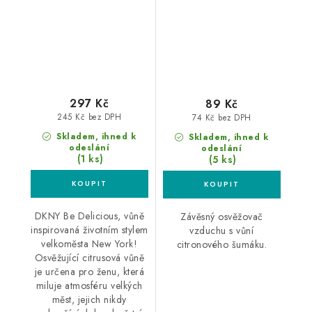
297 Kč
89 Kč
245 Kč bez DPH
74 Kč bez DPH
Skladem, ihned k
Skladem, ihned k
odeslání
odeslání
(1 ks)
(5 ks)
DKNY Be Delicious, vůně
Závěsný osvěžovač
inspirovaná životním stylem
vzduchu s vůní
velkoměsta New York!
citronového šumáku.
Osvěžující citrusová vůně
je určena pro ženu, která
miluje atmosféru velkých
měst, jejich nikdy