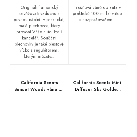
Originální americký
Třešňová vůně do auta v
osvěžovač vzduchu s
praktické 100 ml lahvičce
pevnou náplní, v praktické,
s rozprašovačem.
malé plechovce, který
provoní Váše auto, byt i
kancelář. Součástí
plechovky je také plastové
víčko s regulátorem,
kterým můžete...
California Scents
California Scents Mini
Sunset Woods vůně do
Diffuser 2ks Golden
auta Lesní soumrak
State Delight vůně
Gumoví medvídci