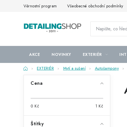
Přejít
Věrnostní program
Všeobecné obchodní podmínky
na
obsah
AKCE
NOVINKY
EXTERIÉR
INT
Domů
EXTERIÉR
Mytí a sušení
Autošampony
P
Cena
o
s
0
Kč
1
Kč
t
r
Štítky