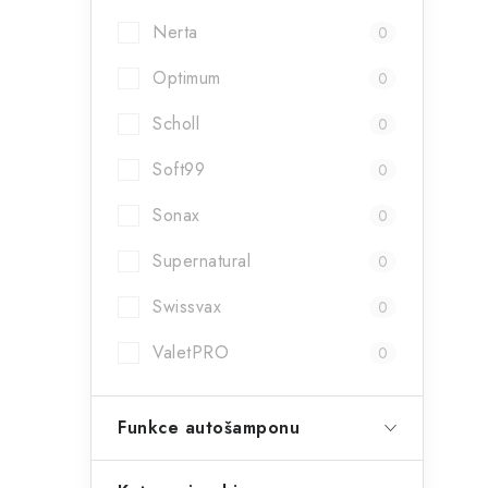
Nerta
0
Optimum
0
Scholl
0
Soft99
0
Sonax
0
Supernatural
0
Swissvax
0
ValetPRO
0
Funkce autošamponu