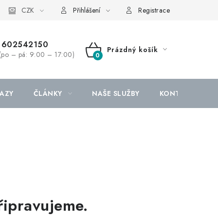
CZK
Přihlášení
Registrace
602542150
Prázdný košík
(po – pá: 9:00 – 17:00)
NÁKUPNÍ
KOŠÍK
AZY
ČLÁNKY
NAŠE SLUŽBY
KONTAKTY
řipravujeme.