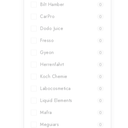
Bilt Hamber
0
CarPro
0
Dodo Juice
0
Fresso
0
Gyeon
0
Herrenfahrt
0
Koch Chemie
0
Labocosmetica
0
Liquid Elements
0
Mafra
0
Meguiars
0