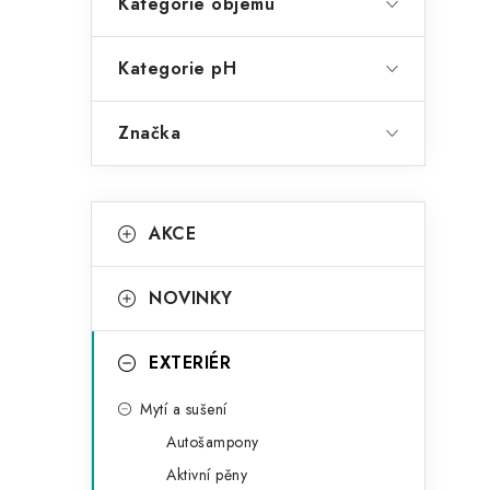
Kategorie objemu
Kategorie pH
Značka
K
Přeskočit
AKCE
kategorie
a
t
NOVINKY
e
g
EXTERIÉR
o
Mytí a sušení
r
Autošampony
i
Aktivní pěny