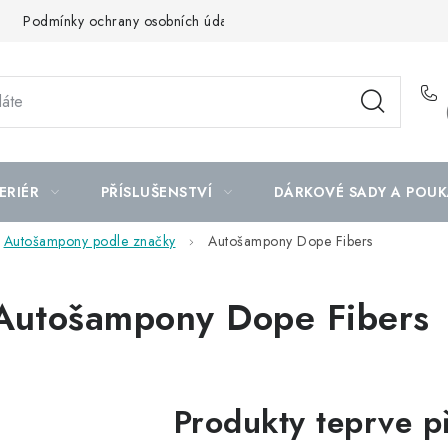
Podmínky ochrany osobních údajů
Mapa serveru
ERIÉR
PŘÍSLUŠENSTVÍ
DÁRKOVÉ SADY A POUK
Autošampony podle značky
Autošampony Dope Fibers
Autošampony Dope Fibers
Produkty teprve p