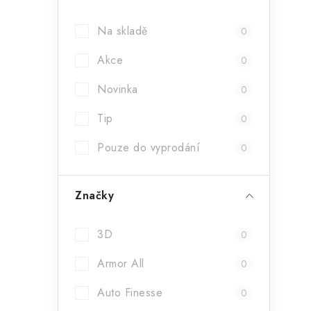
a
Na skladě
0
n
Akce
n
0
í
Novinka
0
p
Tip
0
a
Pouze do vyprodání
0
n
e
Značky
l
3D
0
Armor All
0
Auto Finesse
0