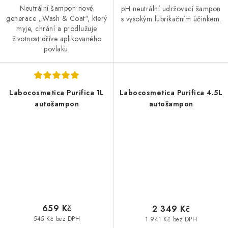
Neutrální šampon nové
pH neutrální udržovací šampon
generace „Wash & Coat“, který
s vysokým lubrikačním účinkem.
myje, chrání a prodlužuje
životnost dříve aplikovaného
povlaku.
Labocosmetica Purifica 1L
Labocosmetica Purifica 4.5L
autošampon
autošampon
659 Kč
2 349 Kč
545 Kč bez DPH
1 941 Kč bez DPH