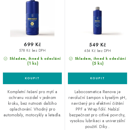
ů
t
ů
699 Kč
549 Kč
578 Kč bez DPH
454 Kč bez DPH
Skladem, ihned k odeslání
Skladem, ihned k odeslání
(1 ks)
(5 ks)
Kompletní řešení pro mytí a
Labocosmetica Renova je
ochranu vozidel v jednom
revoluční šampon s kyselým pH,
kroku, bez nutnosti dalšího
navržený pro efektivní čištění
oplachování. Vhodný pro
PPF a Wrap fólií. Nabízí
automobily, motocykly a letadla.
bezpečnost pro citlivé povrchy,
vysokou lubrikaci a univerzální
použití. Díky...