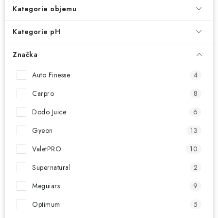
NAŠE SLUŽBY
Kategorie objemu
KONTAKTY
Kategorie pH
PRODÁVANÉ ZNAČKY
Značka
Auto Finesse
4
BYDLENÍ
Carpro
8
Věrnostní program
Všeobecné obchodní podmínky
Dodo Juice
6
Podmínky ochrany osobních údajů
Mapa serveru
Gyeon
13
ValetPRO
10
Supernatural
2
Meguiars
9
Optimum
5