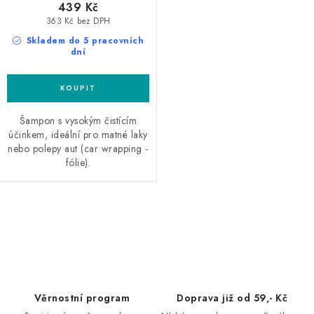
439 Kč
363 Kč bez DPH
Skladem do 5 pracovních
dní
Šampon s vysokým čistícím
účinkem, ideální pro matné laky
nebo polepy aut (car wrapping -
fólie).
O
v
l
á
d
Věrnostní program
Doprava již od 59,- Kč