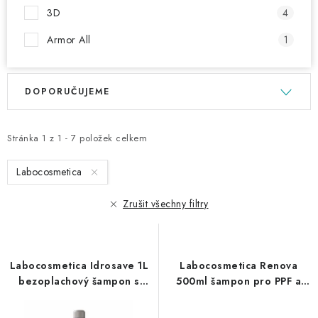
3D
4
Armor All
1
V
Ř
DOPORUČUJEME
ý
a
p
z
i
e
Stránka
1
z
1
-
7
položek celkem
s
n
Labocosmetica
p
í
r
p
Zrušit všechny filtry
o
r
d
o
u
d
Labocosmetica Idrosave 1L
Labocosmetica Renova
k
u
bezoplachový šampon s
500ml šampon pro PPF a
t
k
polymery
Wrap fólie