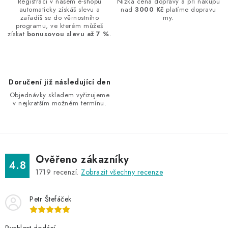
a
Registrací v našem e-shopu
Nízká cena dopravy a při nákupu
automaticky získáš slevu a
nad
3000 Kč
platíme dopravu
c
zařadíš se do věrnostního
my.
í
programu, ve kterém můžeš
získat
bonusovou slevu až 7 %
.
p
r
v
k
Doručení již následující den
y
Objednávky skladem vyřizujeme
v
v nejkratším možném termínu.
ý
p
i
s
Ověřeno zákazníky
4.8
u
1719
recenzí.
Zobrazit všechny recenze
Petr Štefáček
Rychlost dodání