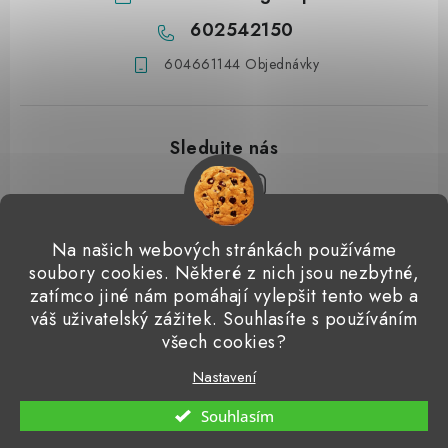
602542150
604661144 Objednávky
Z
Na našich webových stránkách používáme
á
soubory cookies. Některé z nich jsou nezbytné,
Přijímáme online platby
p
zatímco jiné nám pomáhají vylepšit tento web a
váš uživatelský zážitek. Souhlasíte s používáním
a
Detailingclub
Dodo Juice
Gyeon Quartz
ValetPRO
všech cookies?
t
Microfiber Madness
í
Nastavení
Copyright 2026
Detailingshop
. Všechna práva vyhrazena.
Souhlasím
Vytvořil Shoptet