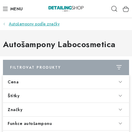
Přejít
Hleda
na
obsah
Autošampony podle značky
AKCE
NOVINKY
Autošampony Labocosmetica
EXTERIÉR
FILTROVAT PRODUKTY
INTERIÉR
Cena
PŘÍSLUŠENSTVÍ
Štítky
DÁRKOVÉ SADY A POUKAZY
Značky
ČLÁNKY
Funkce autošamponu