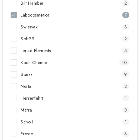
Bilt Hamber
2
Labocosmetica
7
Swissvax
3
Soft99
2
Liquid Elements
5
Koch Chemie
10
Sonax
9
Nerta
2
Herrenfahrt
1
Mafra
8
Scholl
1
Fresso
3