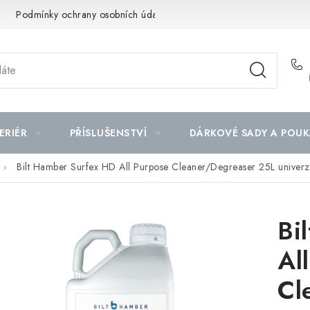
Podmínky ochrany osobních údajů
Mapa serveru
ERIÉR
PŘÍSLUŠENSTVÍ
DÁRKOVÉ SADY A POUK
Bilt Hamber Surfex HD All Purpose Cleaner/Degreaser 25L univerzál
Bi
Al
Cl