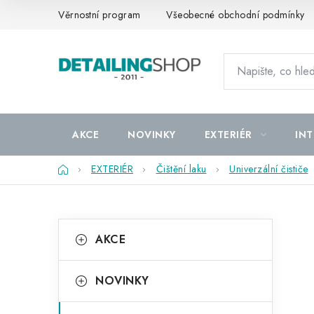
Přejít
Věrnostní program
Všeobecné obchodní podmínky
na
obsah
AKCE
NOVINKY
EXTERIÉR
INT
Domů
EXTERIÉR
Čištění laku
Univerzální čističe
P
K
Přeskočit
AKCE
kategorie
a
o
t
s
NOVINKY
e
t