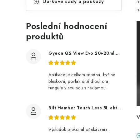
Dárkové sady a poukazy
n
n
Poslední hodnocení
produktů
Gyeon Q2 View Evo 20+20ml nanopovlak na okna
Aplikace je celkem snadná, byť ne
blesková, povlak drží dlouho a
funguje v souladu s reklamou.
Bilt Hamber Touch Less 5L aktivní pěna
V
Výsledok prekonal očakávania.