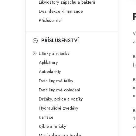
Likvidátory zápachu a bakterií
Dezinfekce klimatizace
Příslušenství
V
PŘÍSLUŠENSTVÍ
z
Utěrky a ručníky
B
Aplikátory
(
Autoplachty
B
Detailingové tašky
n
Detailingové oblečení
n
Držáky, police a vozíky
Hydraulické zvedáky
B
Kartáče
1
z
Kýble a mřížky
Mycí rukavice a houby