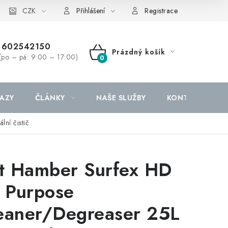
CZK
Přihlášení
Registrace
602542150
Prázdný košík
(po – pá: 9:00 – 17:00)
NÁKUPNÍ
KOŠÍK
AZY
ČLÁNKY
NAŠE SLUŽBY
KONTAKTY
ní čistič
lt Hamber Surfex HD
l Purpose
eaner/Degreaser 25L