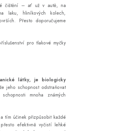
 čištění – ať už v autě, na
 laku, hliníkových kolech,
površích. Přesto doporučujeme
íslušenství pro tlakové myčky
nické látky, je biologicky
že jeho schopnost odstraňovat
e schopnosti mnoha známých
 a tím účinek přizpůsobit každé
řesto efektivně vyčistí lehké