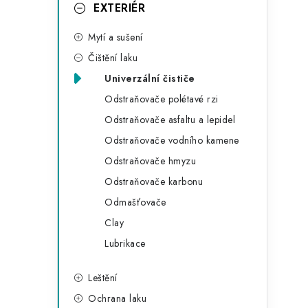
g
EXTERIÉR
r
o
Mytí a sušení
a
r
Čištění laku
n
i
Univerzální čističe
e
n
Odstraňovače polétavé rzi
í
Odstraňovače asfaltu a lepidel
Odstraňovače vodního kamene
p
Odstraňovače hmyzu
a
Odstraňovače karbonu
n
Odmašťovače
Clay
e
Lubrikace
l
Leštění
Ochrana laku