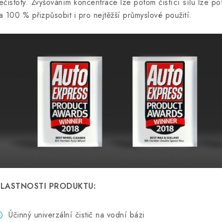
ečistoty. Zvyšováním koncentrace lze potom čistící sílu lze 
a 100 % přizpůsobit i pro nejtěžší průmyslové použití.
LASTNOSTI PRODUKTU:
Účinný univerzální čistič na vodní bázi