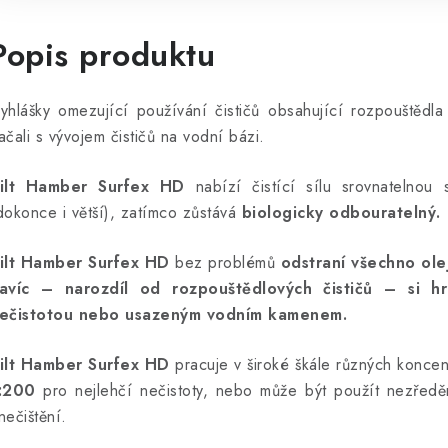
Popis produktu
yhlášky omezující používání čističů obsahující rozpouštědla 
ačali s vývojem čističů na vodní bázi.
ilt Hamber Surfex HD
nabízí čistící sílu srovnatelnou 
dokonce i větší), zatímco zůstává
biologicky odbouratelný.
ilt Hamber Surfex HD
bez problémů
odstraní všechno ole
avíc – narozdíl od rozpouštědlových čističů – si h
ečistotou nebo usazeným vodním kamenem.
ilt Hamber Surfex HD
pracuje v široké škále různých koncen
:200
pro nejlehčí nečistoty, nebo může být použít nezředěn
nečištění.