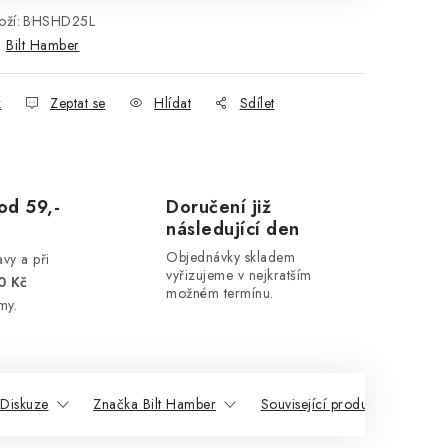
ží:
BHSHD25L
:
Bilt Hamber
k
Zeptat se
Hlídat
Sdílet
od 59,-
Doručení již
následující den
Objednávky skladem
vy a při
vyřizujeme v nejkratším
0 Kč
možném termínu.
my.
Diskuze
Značka Bilt Hamber
Související produkty
Po