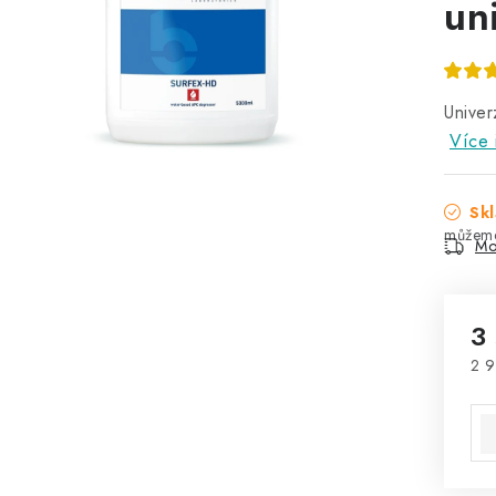
uni
Univer
Více 
Skl
Mo
3
2 9
Mě