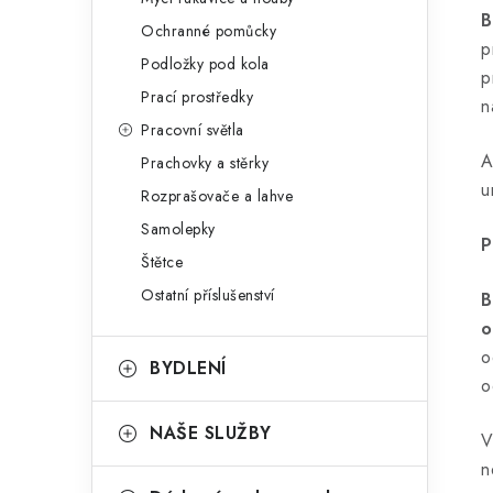
B
Ochranné pomůcky
p
Podložky pod kola
p
Prací prostředky
n
Pracovní světla
A
Prachovky a stěrky
u
Rozprašovače a lahve
Samolepky
P
Štětce
Ostatní příslušenství
B
o
o
BYDLENÍ
o
NAŠE SLUŽBY
V
n