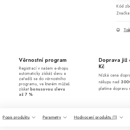
Kód zbo
Značka
Tis
Věrnostní program
Doprava již 
Kč
Registrací v našem e-shopu
automaticky získáš slevu a
Nízká cena dopra
zařadíš se do věrnostního
nákupu nad
300
programu, ve kterém můžeš
platíme dopravu 
získat
bonusovou slevu
až 7 %
.
Popis produktu
Parametry
Hodnocení produktu (1)