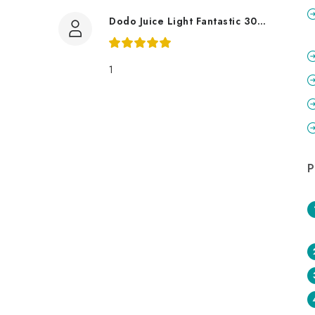
Dodo Juice Light Fantastic 30ml měkký vosk
1
P