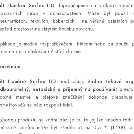
ilt Hamber Surfex HD
doporučujeme na veškeré náročné
racovištích nebo v domácnostech. Může být použit na
neumatikách, textiliích, kobercích i na většině ostatních 
apřed otestovat na skrytém kousku povrchu.
plikace je možná rozprašovačem, štětcem nebo za použití př
rčeného pro dávkování čistící chemie.
orovnání
ilt Hamber Surfex HD
neobsahuje
žádné těkavé orga
dbouratelný, netoxický a příjemný na používání;
přesto
dolné mastné a olejové znečištění dokonce přesahuj
dmašťovačů na bázi rozpouštědel.
ýhodou produktu na vodní bázi je to, že jej lze snadno ředit
ečistotě. Surfex může být zředěn až na 0,5 % (1:200) a p