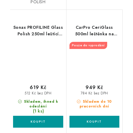
POLISH
Sonax PROFILINE Glass
CarPro CeriGlass
Polish 250ml leštící
500ml leštěnka na
pasta na sklo
okna
Pouze do vyprodání
619 Kč
949 Kč
512 Kč bez DPH
784 Kč bez DPH
Skladem, ihned k
Skladem do 10
odeslání
pracovních dní
(1 ks)