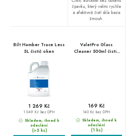
Čistič autoskel bez obsahu
čpavku, který velmi rychle
a efektivně čistí skla beze
šmouh.
Bilt Hamber Trace Less
ValetPro Glass
5L čistič oken
Cleaner 500ml čistič
oken
169 Kč
1 269 Kč
140 Kč bez DPH
1 049 Kč bez DPH
Skladem, ihned k
Skladem, ihned k
odeslání
odeslání
(1 ks)
(>5 ks)