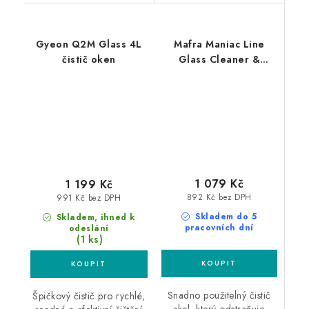
Gyeon Q2M Glass 4L
Mafra Maniac Line
čistič oken
Glass Cleaner &
Degreaser 5L čistič a
odmašťovač skel
1 079 Kč
1 199 Kč
892 Kč bez DPH
991 Kč bez DPH
Skladem do 5
Skladem, ihned k
pracovních dní
odeslání
(1 ks)
Snadno použitelný čistič
Špičkový čistič pro rychlé,