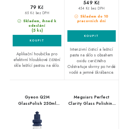
549 Kč
79 Kč
454 Kč bez DPH
65 Kč bez DPH
Skladem do 10
Skladem, ihned k
pracovních dní
odeslání
(5 ks)
Intenzivní čisticí a lešticí
Aplikační houbička pro
pasta na sklo s obsahem
efektivní hloubkové čištění
oxidu ceričitého.
skla leštící pastou na sklo.
Odstraňuje skvrny po tvrdé
vodě a jemné škrábance.
Gyeon Q2M
Meguiars Perfect
GlassPolish 250ml
Clarity Glass Polishing
leštící pasta na sklo
Compound 236ml
leštěnka na skleněné
povrchy