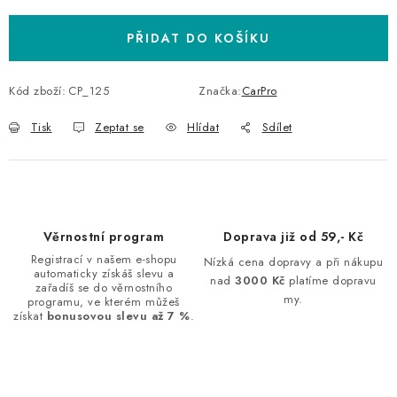
PŘIDAT DO KOŠÍKU
Kód zboží:
CP_125
Značka:
CarPro
Tisk
Zeptat se
Hlídat
Sdílet
Věrnostní program
Doprava již od 59,- Kč
Registrací v našem e-shopu
Nízká cena dopravy a při nákupu
automaticky získáš slevu a
nad
3000 Kč
platíme dopravu
zařadíš se do věrnostního
my.
programu, ve kterém můžeš
získat
bonusovou slevu až 7 %
.