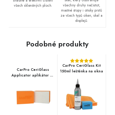
skel, který odstraňuje
snadné a efektivní čištění
všechny druhy nečistot,
všech skleněných ploch.
mastné stopy i otisky prstů
ze všech typů oken, skel a
displejů.
Podobné produkty
CarPro CeriGlass Kit
CarPro CeriGlass
150ml leštěnka na okna
Applicator aplikátor na
leštění oken