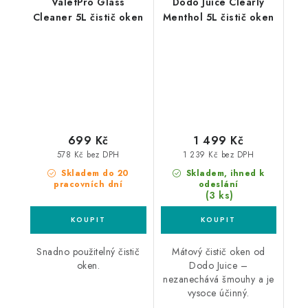
ValetPro Glass
Dodo Juice Clearly
Cleaner 5L čistič oken
Menthol 5L čistič oken
699 Kč
1 499 Kč
578 Kč bez DPH
1 239 Kč bez DPH
Skladem do 20
Skladem, ihned k
pracovních dní
odeslání
(3 ks)
Snadno použitelný čistič
Mátový čistič oken od
oken.
Dodo Juice –
nezanechává šmouhy a je
vysoce účinný.