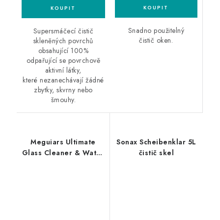
Snadno použitelný
Supersmáčecí čistič
čistič oken.
skleněných povrchů
obsahující 100%
odpařující se povrchově
aktivní látky,
které nezanechávají žádné
zbytky, skvrny nebo
šmouhy.
Meguiars Ultimate
Sonax Scheibenklar 5L
Glass Cleaner & Water
čistič skel
Repellant 473ml čistič
skel s hydrofobní
ochranou