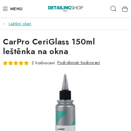
Přejít
Hleda
na
obsah
Leštění oken
AKCE
CarPro CeriGlass 150ml
NOVINKY
leštěnka na okna
EXTERIÉR
Podrobnosti hodnocení
2 hodnocení
INTERIÉR
PŘÍSLUŠENSTVÍ
DÁRKOVÉ SADY A POUKAZY
ČLÁNKY