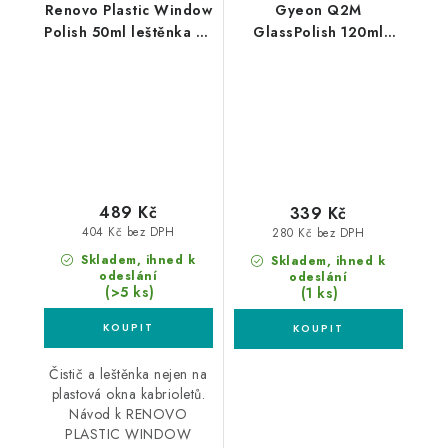
Renovo Plastic Window
Gyeon Q2M
Polish 50ml leštěnka na
GlassPolish 120ml
plastová okna
leštící pasta na sklo
489 Kč
339 Kč
404 Kč bez DPH
280 Kč bez DPH
Skladem, ihned k
Skladem, ihned k
odeslání
odeslání
(>5 ks)
(1 ks)
Čistič a leštěnka nejen na
plastová okna kabrioletů.
Návod k RENOVO
PLASTIC WINDOW