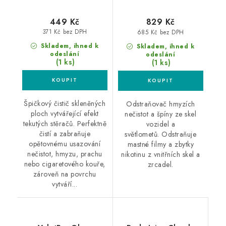
449 Kč
829 Kč
371 Kč bez DPH
685 Kč bez DPH
Skladem, ihned k
Skladem, ihned k
odeslání
odeslání
(1 ks)
(1 ks)
Špičkový čistič skleněných
Odstraňovač hmyzích
ploch vytvářející efekt
nečistot a špíny ze skel
tekutých stěračů. Perfektně
vozidel a
čistí a zabraňuje
světlometů. Odstraňuje
opětovnému usazování
mastné filmy a zbytky
nečistot, hmyzu, prachu
nikotinu z vnitřních skel a
nebo cigaretového kouře,
zrcadel.
zároveň na povrchu
vytváří...