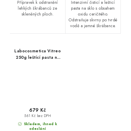
Přípravek k odstranění
Intenzivní čisticí a lešticí
lehkých škrábanců ze
pasta na sklo s obsahem
skleněných ploch.
oxidu ceričitého.
Odstraňuje skvrny po tvrdé
vodě a jemné škrábance.
Labocosmetica Vitreo
250g leštící pasta na
okna
679 Kč
561 Kč bez DPH
Skladem, ihned k
odeslání