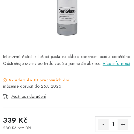
NAŠE SLUŽBY
KONTAKTY
PRODÁVANÉ ZNAČKY
BYDLENÍ
Intenzivní čisticí a lešticí pasta na sklo s obsahem oxidu ceričitého.
Odstraňuje skvrny po tvrdé vodě a jemné škrábance.
Více informací
Věrnostní program
Všeobecné obchodní podmínky
Podmínky ochrany osobních údajů
Mapa serveru
Skladem do 10 pracovních dní
25.8.2026
Možnosti doručení
339 Kč
280 Kč bez DPH
Měrná cena: