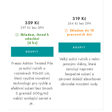
319 Kč
359 Kč
264 Kč bez DPH
297 Kč bez DPH
Skladem do 10
pracovních dní
Skladem, ihned k
odeslání
(4 ks)
Velký sušící ručník s velmi
Fresso Ashton Twisted Pile
jemnými vlákny, které
je sušící ručník o
zaručují naprosto
rozměrech 90x60 cm,
bezpečné sušení a
který využívá inovativní
zároveň dokáží absorbovat
technologii pro rychlé a
obrovské množství vody.
efektivní sušení bez šmouh.
S gramáží 600g/m2
nabízí vynikající savost a
je...