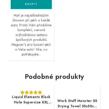
Mytí je nejzákladnějším
úkonem při péči o každé
auto. Proto Vám přinášíme
kompletní, cenově
zvýhodněnou sestavu
špičkových produktů
Meguiar's pro luxusní péči
o Vaše auto! Vše, co
potřebujete...
Podobné produkty
Liquid Elements Black
Work Stuff Monster XS
Hole Supersize XXL
Drying Towel 55x50cm
120x80cm prémiový