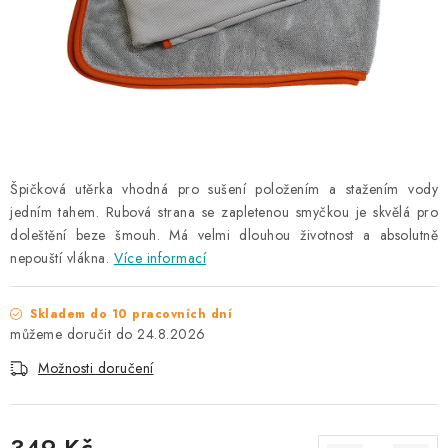
NAŠE SLUŽBY
KONTAKTY
PRODÁVANÉ ZNAČKY
BYDLENÍ
Špičková utěrka vhodná pro sušení položením a stažením vody
jedním tahem. Rubová strana se zapletenou smyčkou je skvělá pro
Věrnostní program
Všeobecné obchodní podmínky
doleštění beze šmouh. Má velmi dlouhou životnost a absolutně
Podmínky ochrany osobních údajů
Mapa serveru
nepouští vlákna.
Více informací
Skladem do 10 pracovních dní
24.8.2026
Možnosti doručení
349 Kč