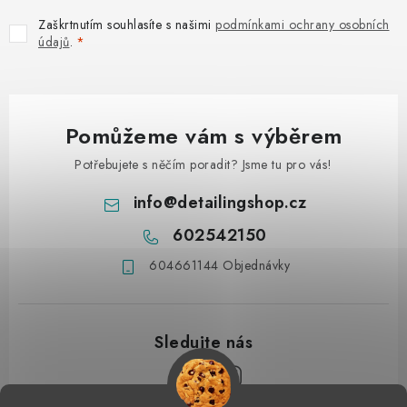
Zaškrtnutím souhlasíte s našimi
podmínkami ochrany osobních
údajů
.
Pomůžeme vám s výběrem
Potřebujete s něčím poradit? Jsme tu pro vás!
info
@
detailingshop.cz
602542150
604661144 Objednávky