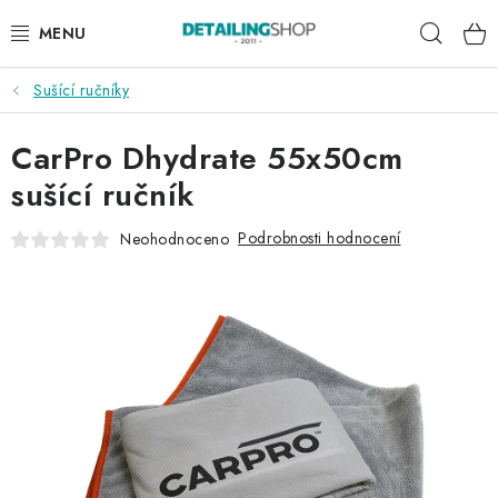
Přejít
Hleda
na
obsah
Sušící ručníky
AKCE
CarPro Dhydrate 55x50cm
NOVINKY
sušící ručník
EXTERIÉR
Podrobnosti hodnocení
Neohodnoceno
INTERIÉR
PŘÍSLUŠENSTVÍ
DÁRKOVÉ SADY A POUKAZY
ČLÁNKY