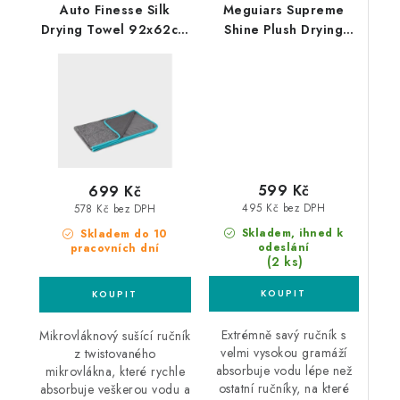
Auto Finesse Silk
Meguiars Supreme
Drying Towel 92x62cm
Shine Plush Drying
prémiový sušící ručník
Towel 55x40cm
mikrovláknový sušící
ručník
599 Kč
699 Kč
495 Kč bez DPH
578 Kč bez DPH
Skladem, ihned k
Skladem do 10
odeslání
pracovních dní
(2 ks)
Extrémně savý ručník s
Mikrovláknový sušící ručník
velmi vysokou gramáží
z twistovaného
absorbuje vodu lépe než
mikrovlákna, které rychle
ostatní ručníky, na které
absorbuje veškerou vodu a