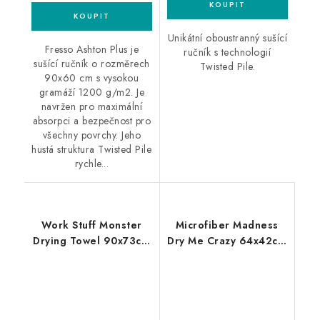
Unikátní oboustranný sušící
Fresso Ashton Plus je
ručník s technologií
sušící ručník o rozměrech
Twisted Pile.
90x60 cm s vysokou
gramáží 1200 g/m2. Je
navržen pro maximální
absorpci a bezpečnost pro
všechny povrchy. Jeho
hustá struktura Twisted Pile
rychle...
Work Stuff Monster
Microfiber Madness
Drying Towel 90x73cm
Dry Me Crazy 64x42cm
sušící ručník
sušící ručník