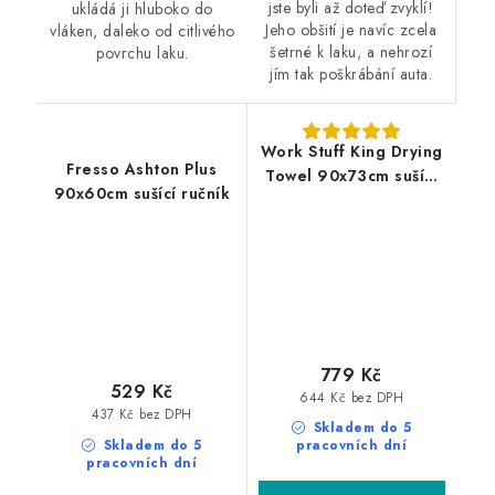
jste byli až doteď zvyklí!
ukládá ji hluboko do
Jeho obšití je navíc zcela
vláken, daleko od citlivého
šetrné k laku, a nehrozí
povrchu laku.
jím tak poškrábání auta.
Work Stuff King Drying
Fresso Ashton Plus
Towel 90x73cm sušící
90x60cm sušící ručník
ručník
779 Kč
529 Kč
644 Kč bez DPH
437 Kč bez DPH
Skladem do 5
Skladem do 5
pracovních dní
pracovních dní