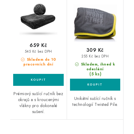
sušící ručník
sušící ručník
659 Kč
309 Kč
545 Kč bez DPH
255 Kč bez DPH
Skladem do 10
pracovních dní
Skladem, ihned k
odeslání
(5 ks)
Prémiový sušící ručník bez
Unikátní sušící ručník s
okrajů a s kroucenými
technologií Twisted Pile.
vlákny pro dokonalé
sušení.