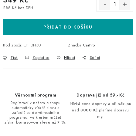
288 Kč bez DPH
Měrná cena:
PŘIDAT DO KOŠÍKU
Kód zboží:
CP_DH50
Značka:
CarPro
Tisk
Zeptat se
Hlídat
Sdílet
Věrnostní program
Doprava již od 59,- Kč
Registrací v našem e-shopu
Nízká cena dopravy a při nákupu
automaticky získáš slevu a
nad
3000 Kč
platíme dopravu
zařadíš se do věrnostního
my.
programu, ve kterém můžeš
získat
bonusovou slevu až 7 %
.