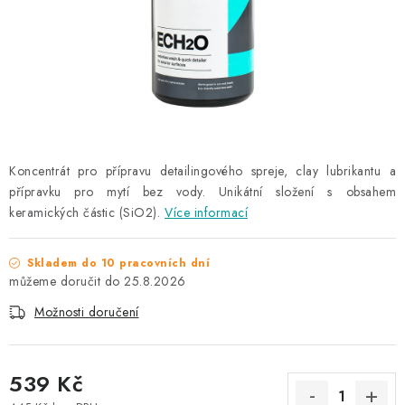
NAŠE SLUŽBY
KONTAKTY
PRODÁVANÉ ZNAČKY
BYDLENÍ
Koncentrát pro přípravu detailingového spreje, clay lubrikantu a
přípravku pro mytí bez vody. Unikátní složení s obsahem
Věrnostní program
Všeobecné obchodní podmínky
keramických částic (SiO2).
Více informací
Podmínky ochrany osobních údajů
Mapa serveru
Skladem do 10 pracovních dní
25.8.2026
Možnosti doručení
539 Kč