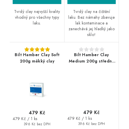
Tvrdý clay nejvyšší kvality
Tvrdý clay na čištění
vhodný pro všechny typy
laku. Bez námahy zbavuje
laku.
lak kontaminace a
zanechává jej hladký jako
sklo!
Bilt Hamber Clay Soft
Bilt Hamber Clay
200g měkký clay
Medium 200g středně
tvrdý clay
479 Kč
479 Kč
Měrná
Měrná
479 Kč / 1 ks
479 Kč / 1 ks
cena:
cena:
396 Kč bez DPH
396 Kč bez DPH