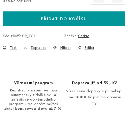
445 Kč bez DPH
Měrná cena:
PŘIDAT DO KOŠÍKU
Kód zboží:
CP_EC1L
Značka:
CarPro
Tisk
Zeptat se
Hlídat
Sdílet
Věrnostní program
Doprava již od 59,- Kč
Registrací v našem e-shopu
Nízká cena dopravy a při nákupu
automaticky získáš slevu a
nad
3000 Kč
platíme dopravu
zařadíš se do věrnostního
my.
programu, ve kterém můžeš
získat
bonusovou slevu až 7 %
.