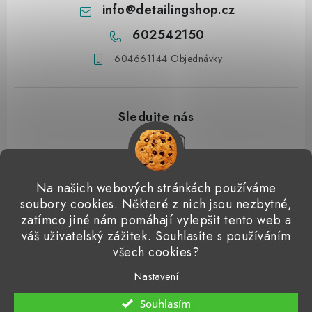
info
@
detailingshop.cz
602542150
604661144 Objednávky
Z
Na našich webových stránkách používáme
á
soubory cookies. Některé z nich jsou nezbytné,
Přijímáme online platby
p
zatímco jiné nám pomáhají vylepšit tento web a
váš uživatelský zážitek. Souhlasíte s používáním
a
Detailingclub
Dodo Juice
Gyeon Quartz
ValetPRO
všech cookies?
t
Microfiber Madness
í
Nastavení
Copyright 2026
Detailingshop
. Všechna práva vyhrazena.
Souhlasím
Vytvořil Shoptet