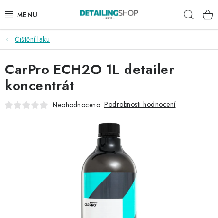
Přejít
Hleda
na
obsah
Čištění laku
AKCE
CarPro ECH2O 1L detailer
NOVINKY
koncentrát
EXTERIÉR
Podrobnosti hodnocení
Neohodnoceno
INTERIÉR
PŘÍSLUŠENSTVÍ
DÁRKOVÉ SADY A POUKAZY
ČLÁNKY