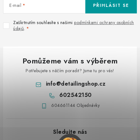
E-mail
PŘIHLÁSIT SE
Zaškrtnutím souhlasíte s našimi
podmínkami ochrany osobních
údajů
.
Pomůžeme vám s výběrem
Potřebujete s něčím poradit? Jsme tu pro vás!
info
@
detailingshop.cz
602542150
604661144 Objednávky