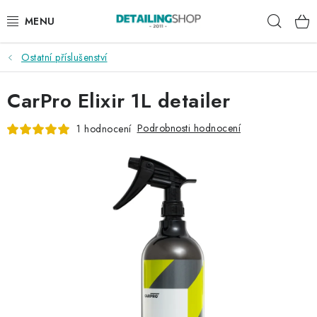
Přejít
Hleda
na
obsah
Ostatní příslušenství
AKCE
CarPro Elixir 1L detailer
NOVINKY
Podrobnosti hodnocení
1 hodnocení
EXTERIÉR
INTERIÉR
PŘÍSLUŠENSTVÍ
DÁRKOVÉ SADY A POUKAZY
ČLÁNKY