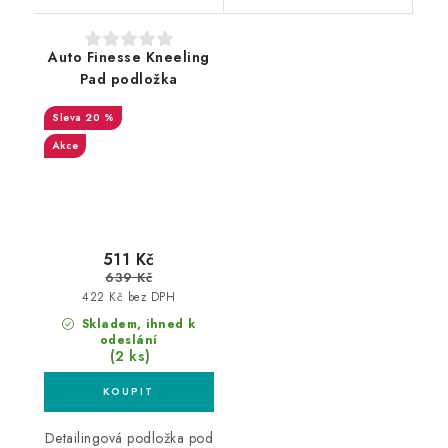
Auto Finesse Kneeling
Pad podložka
20 %
Akce
511 Kč
639 Kč
422 Kč bez DPH
Skladem, ihned k
odeslání
(2 ks)
Detailingová podložka pod