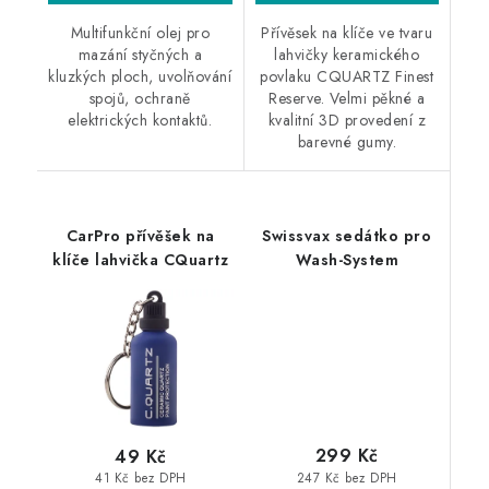
Multifunkční olej pro
Přívěsek na klíče ve tvaru
mazání styčných a
lahvičky keramického
kluzkých ploch, uvolňování
povlaku CQUARTZ Finest
spojů, ochraně
Reserve. Velmi pěkné a
elektrických kontaktů.
kvalitní 3D provedení z
barevné gumy.
CarPro přívěšek na
Swissvax sedátko pro
klíče lahvička CQuartz
Wash-System
299 Kč
49 Kč
247 Kč bez DPH
41 Kč bez DPH