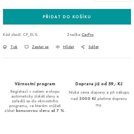
Měrná cena:
PŘIDAT DO KOŠÍKU
Kód zboží:
CP_EL1L
Značka:
CarPro
Tisk
Zeptat se
Hlídat
Sdílet
Věrnostní program
Doprava již od 59,- Kč
Registrací v našem e-shopu
Nízká cena dopravy a při nákupu
automaticky získáš slevu a
nad
3000 Kč
platíme dopravu
zařadíš se do věrnostního
my.
programu, ve kterém můžeš
získat
bonusovou slevu až 7 %
.