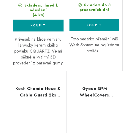
Skladem do 3
Skladem, ihned k
pracovních dní
odeslání
(4 ks)
Toto sedátko přemění váš
Přívěsek na klíče ve tvaru
Wash-System na pojízdnou
lahvičky keramického
stoličku.
povlaku CQUARTZ. Velmi
pěkné a kvalitní 3D
provedení z barevné gumy.
Koch Chemie Hose &
Gyeon Q²M
Cable Guard 2ks
WheelCovers
zarážky proti
ochranné kryty na kola
zasekávání hadic