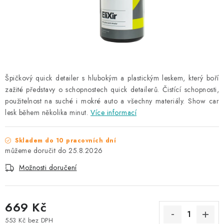
NAŠE SLUŽBY
KONTAKTY
PRODÁVANÉ ZNAČKY
Špičkový quick detailer s hlubokým a plastickým leskem, který boří
BYDLENÍ
zažité představy o schopnostech quick detailerů. Čistící schopnosti,
použitelnost na suché i mokré auto a všechny materiály. Show car
Věrnostní program
Všeobecné obchodní podmínky
lesk během několika minut.
Více informací
Podmínky ochrany osobních údajů
Mapa serveru
Skladem do 10 pracovních dní
25.8.2026
Možnosti doručení
669 Kč
553 Kč bez DPH