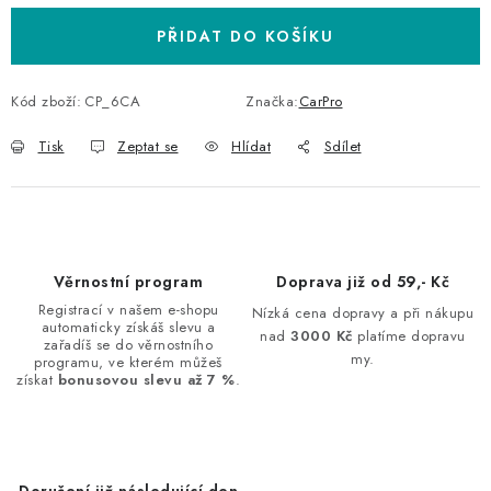
PŘIDAT DO KOŠÍKU
Kód zboží:
CP_6CA
Značka:
CarPro
Tisk
Zeptat se
Hlídat
Sdílet
Věrnostní program
Doprava již od 59,- Kč
Registrací v našem e-shopu
Nízká cena dopravy a při nákupu
automaticky získáš slevu a
nad
3000 Kč
platíme dopravu
zařadíš se do věrnostního
my.
programu, ve kterém můžeš
získat
bonusovou slevu až 7 %
.