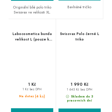
Bavlněné tričko
Originální bílé polo triko
Swissvax ve velikosti XL.
Labocosmetica bunda
Swissvax Polo černé L
velikost L (pouze k
triko
produktům
Labocosmetica)
1 Kč
1 990 Kč
1 Kč bez DPH
1 645 Kč bez DPH
(4 ks)
Na dotaz
Skladem do 3
pracovních dní