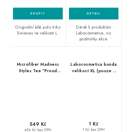
Originální bílé polo triko
Dárek k produktům
Swissvax ve velikosti L.
Labocosmetica, viz
podmínky akce.
Microfiber Madness
Labocosmetica bunda
Styles Tee "Proud
velikost XL (pouze k
Clown" tričko
produktům
Labocosmetica)
1 Kč
549 Kč
1 Kč bez DPH
454 Kč bez DPH