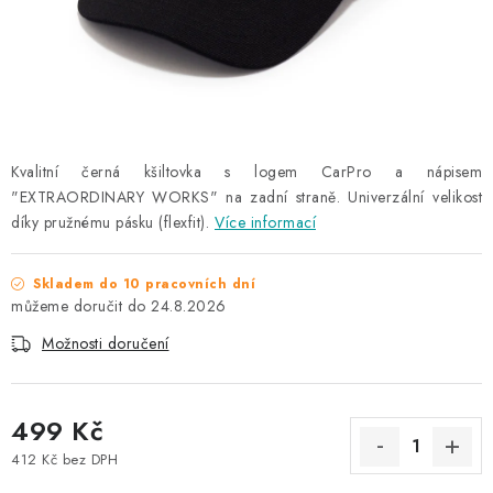
NAŠE SLUŽBY
KONTAKTY
PRODÁVANÉ ZNAČKY
Kvalitní černá kšiltovka s logem CarPro a nápisem
BYDLENÍ
"EXTRAORDINARY WORKS" na zadní straně. Univerzální velikost
díky pružnému pásku (flexfit).
Více informací
Věrnostní program
Všeobecné obchodní podmínky
Podmínky ochrany osobních údajů
Mapa serveru
Skladem do 10 pracovních dní
24.8.2026
Možnosti doručení
499 Kč
412 Kč bez DPH
Měrná cena: