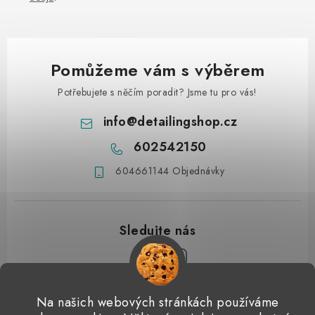
Pomůžeme vám s výběrem
Potřebujete s něčím poradit? Jsme tu pro vás!
info
@
detailingshop.cz
602542150
604661144 Objednávky
Z
Na našich webových stránkách používáme