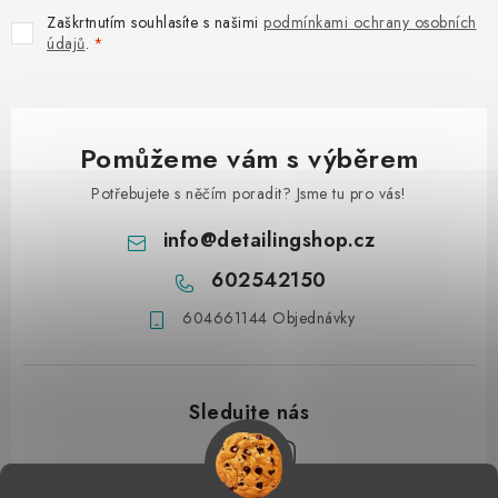
Zaškrtnutím souhlasíte s našimi
podmínkami ochrany osobních
údajů
.
Pomůžeme vám s výběrem
Potřebujete s něčím poradit? Jsme tu pro vás!
info
@
detailingshop.cz
602542150
604661144 Objednávky