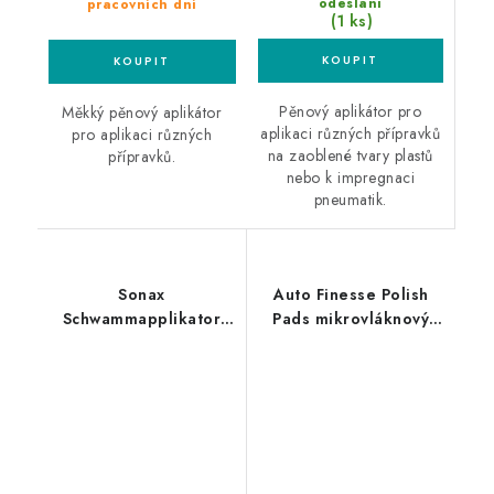
odeslání
pracovních dní
(1 ks)
Pěnový aplikátor pro
Měkký pěnový aplikátor
aplikaci různých přípravků
pro aplikaci různých
na zaoblené tvary plastů
přípravků.
nebo k impregnaci
pneumatik.
Sonax
Auto Finesse Polish
Schwammapplikator
Pads mikrovláknový
Super Soft 2ks pěnový
aplikátor
aplikátor