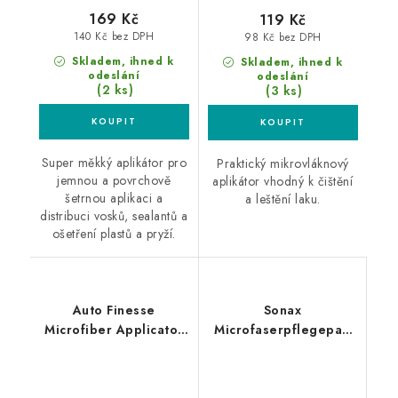
169 Kč
119 Kč
140 Kč bez DPH
98 Kč bez DPH
Skladem, ihned k
Skladem, ihned k
odeslání
odeslání
(2 ks)
(3 ks)
Super měkký aplikátor pro
Praktický mikrovláknový
jemnou a povrchově
aplikátor vhodný k čištění
šetrnou aplikaci a
a leštění laku.
distribuci vosků, sealantů a
ošetření plastů a pryží.
Auto Finesse
Sonax
Microfiber Applicator
Microfaserpflegepad
mikrovláknový
mikrovláknový
aplikátor
aplikátor