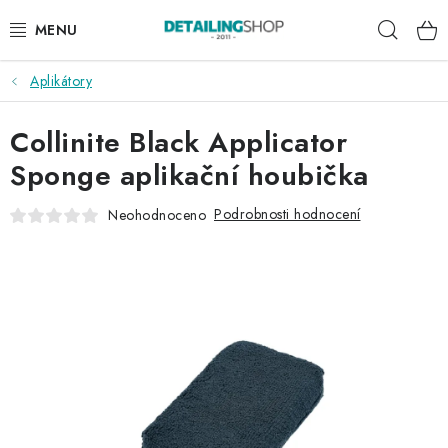
Přejít
Hleda
na
obsah
Aplikátory
AKCE
Collinite Black Applicator
NOVINKY
Sponge aplikační houbička
EXTERIÉR
Podrobnosti hodnocení
Neohodnoceno
INTERIÉR
PŘÍSLUŠENSTVÍ
DÁRKOVÉ SADY A POUKAZY
ČLÁNKY