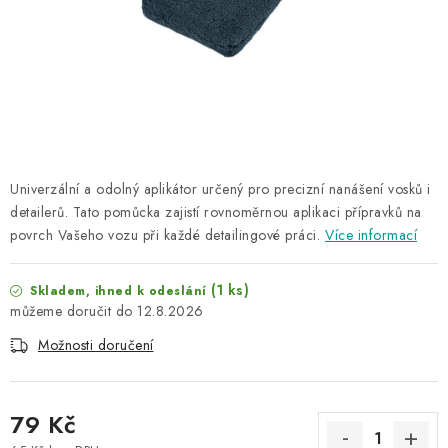
NAŠE SLUŽBY
KONTAKTY
PRODÁVANÉ ZNAČKY
BYDLENÍ
Univerzální a odolný aplikátor určený pro precizní nanášení vosků i
detailerů. Tato pomůcka zajistí rovnoměrnou aplikaci přípravků na
Věrnostní program
Všeobecné obchodní podmínky
povrch Vašeho vozu při každé detailingové práci.
Více informací
Podmínky ochrany osobních údajů
Mapa serveru
(1 ks)
Skladem, ihned k odeslání
12.8.2026
Možnosti doručení
79 Kč