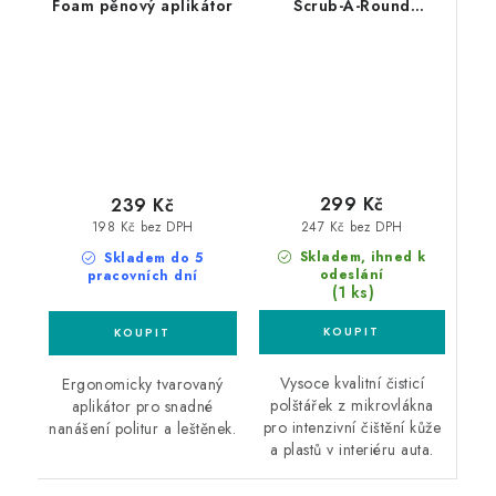
Foam pěnový aplikátor
Scrub-A-Round
Scrubpad čistící
aplikátor
299 Kč
239 Kč
247 Kč bez DPH
198 Kč bez DPH
Skladem, ihned k
Skladem do 5
odeslání
pracovních dní
(1 ks)
Vysoce kvalitní čisticí
Ergonomicky tvarovaný
polštářek z mikrovlákna
aplikátor pro snadné
pro intenzivní čištění kůže
nanášení politur a leštěnek.
a plastů v interiéru auta.