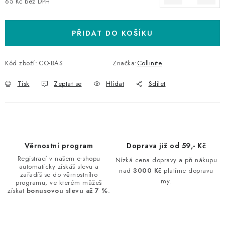
65 Kč bez DPH
Měrná cena:
PŘIDAT DO KOŠÍKU
Kód zboží:
CO-BAS
Značka:
Collinite
Tisk
Zeptat se
Hlídat
Sdílet
Věrnostní program
Doprava již od 59,- Kč
Registrací v našem e-shopu
Nízká cena dopravy a při nákupu
automaticky získáš slevu a
nad
3000 Kč
platíme dopravu
zařadíš se do věrnostního
my.
programu, ve kterém můžeš
získat
bonusovou slevu až 7 %
.