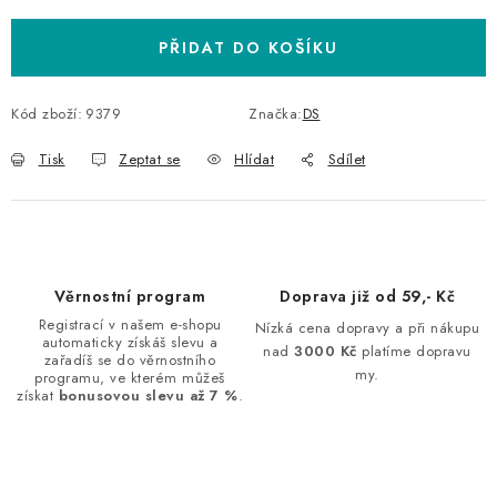
PŘIDAT DO KOŠÍKU
Kód zboží:
9379
Značka:
DS
Tisk
Zeptat se
Hlídat
Sdílet
Věrnostní program
Doprava již od 59,- Kč
Registrací v našem e-shopu
Nízká cena dopravy a při nákupu
automaticky získáš slevu a
nad
3000 Kč
platíme dopravu
zařadíš se do věrnostního
my.
programu, ve kterém můžeš
získat
bonusovou slevu až 7 %
.