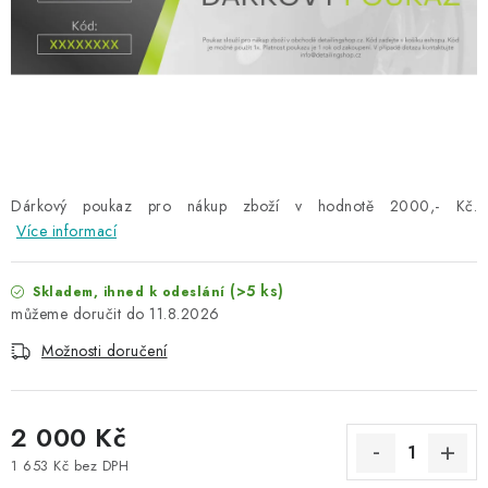
NAŠE SLUŽBY
KONTAKTY
PRODÁVANÉ ZNAČKY
BYDLENÍ
Dárkový poukaz pro nákup zboží v hodnotě 2000,- Kč.
Více informací
Věrnostní program
Všeobecné obchodní podmínky
Podmínky ochrany osobních údajů
Mapa serveru
(>5 ks)
Skladem, ihned k odeslání
11.8.2026
Možnosti doručení
2 000 Kč
1 653 Kč bez DPH
Měrná cena: