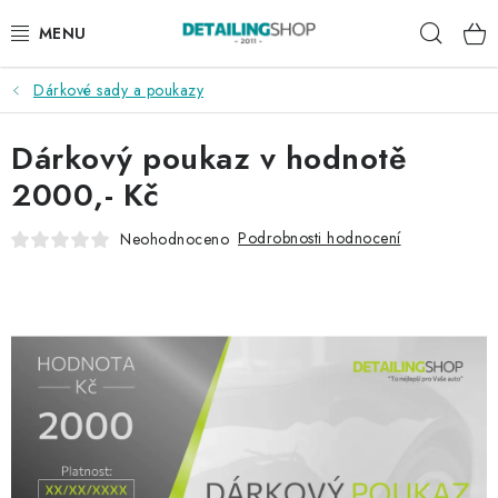
Přejít
Hleda
na
obsah
Dárkové sady a poukazy
AKCE
Dárkový poukaz v hodnotě
NOVINKY
2000,- Kč
EXTERIÉR
Podrobnosti hodnocení
Neohodnoceno
INTERIÉR
PŘÍSLUŠENSTVÍ
DÁRKOVÉ SADY A POUKAZY
ČLÁNKY