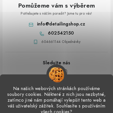
Pomůžeme vám s výběrem
Potřebujete s něčím poradit? Jsme tu pro vás!
info
@
detailingshop.cz
602542150
604661144 Objednávky
Z
Na našich webových stránkách používáme
á
soubory cookies. Některé z nich jsou nezbytné,
Přijímáme online platby
p
zatímco jiné nám pomáhají vylepšit tento web a
váš uživatelský zážitek. Souhlasíte s používáním
a
Detailingclub
Dodo Juice
Gyeon Quartz
ValetPRO
všech cookies?