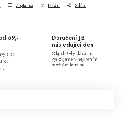
k
Zeptat se
Hlídat
Sdílet
od 59,-
Doručení již
následující den
Objednávky skladem
vy a při
vyřizujeme v nejkratším
0 Kč
možném termínu.
my.