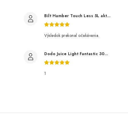
Bilt Hamber Touch Less 5L aktivní pěna
Výsledok prekonal očakávania.
Dodo Juice Light Fantastic 30ml měkký vosk
1