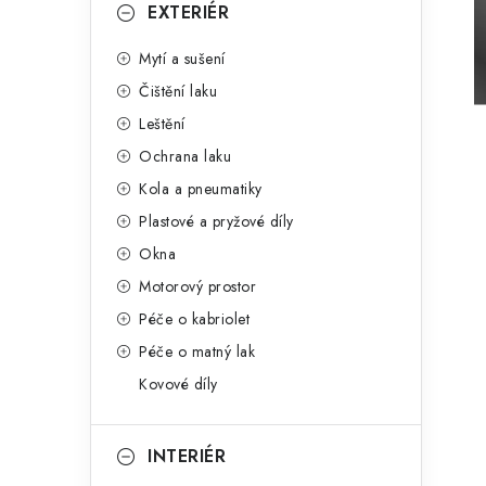
g
EXTERIÉR
r
o
Mytí a sušení
a
r
Čištění laku
n
i
Leštění
e
n
Ochrana laku
í
Kola a pneumatiky
Plastové a pryžové díly
p
Okna
a
Motorový prostor
n
Péče o kabriolet
Péče o matný lak
e
Kovové díly
l
INTERIÉR