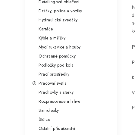
Detailingové oblečení
N
Držáky, police a vozíky
d
Hydraulické zvedáky
n
Kartáče
k
Kýble a mřížky
P
Mycí rukavice a houby
Ochranné pomůcky
P
Podložky pod kola
Prací prostředky
K
Pracovní světla
Prachovky a stěrky
V
Rozprašovače a lahve
P
Samolepky
Štětce
Ostatní příslušenství