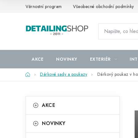
Přejít
Věrnostní program
Všeobecné obchodní podmínky
na
obsah
AKCE
NOVINKY
EXTERIÉR
INT
Domů
Dárkové sady a poukazy
Dárkový poukaz v h
P
K
Přeskočit
AKCE
kategorie
a
o
t
s
NOVINKY
e
t