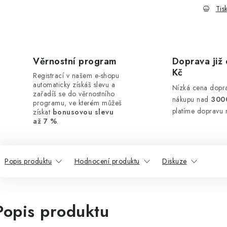
Tis
Věrnostní program
Doprava již 
Kč
Registrací v našem e-shopu
automaticky získáš slevu a
Nízká cena dopra
zařadíš se do věrnostního
nákupu nad
300
programu, ve kterém můžeš
platíme dopravu 
získat
bonusovou slevu
až 7 %
.
Popis produktu
Hodnocení produktu
Diskuze
Popis produktu