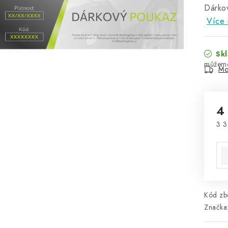
Dárko
Více 
Skl
Mo
4
3 3
Mě
Kód zbo
Značka