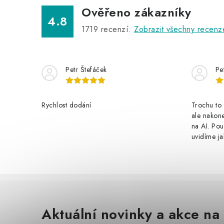
Ověřeno zákazníky
4.8
1719
recenzí.
Zobrazit všechny recenz
Petr Štefáček
Pe
Rychlost dodání
Trochu to 
ale nakon
na AI. Pou
uvidíme ja
Aktuální novinky a akce na 