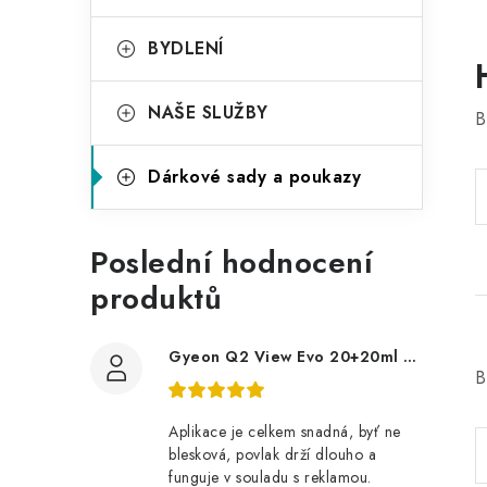
BYDLENÍ
NAŠE SLUŽBY
B
Dárkové sady a poukazy
Poslední hodnocení
produktů
Gyeon Q2 View Evo 20+20ml nanopovlak na okna
B
Aplikace je celkem snadná, byť ne
blesková, povlak drží dlouho a
funguje v souladu s reklamou.