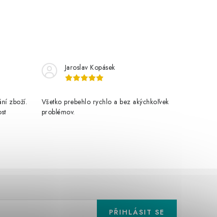
Jaroslav Kopásek
ní zboží.
Všetko prebehlo rychlo a bez akýchkoľvek
ost
problémov.
PŘIHLÁSIT SE