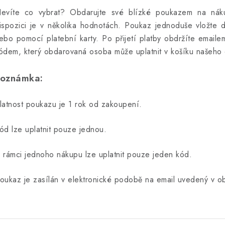
evíte co vybrat? Obdarujte své blízké poukazem na ná
ispozici je v několika hodnotách. Poukaz jednoduše vložte 
ebo pomocí platební karty. Po přijetí platby obdržíte email
ódem, který obdarovaná osoba může uplatnit v košíku našeho
oznámka:
latnost poukazu je 1 rok od zakoupení.
ód lze uplatnit pouze jednou.
 rámci jednoho nákupu lze uplatnit pouze jeden kód.
oukaz je zasílán v elektronické podobě na email uvedený v o