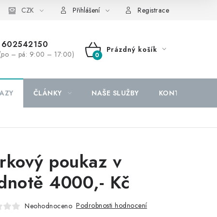
CZK
Přihlášení
Registrace
602542150
Prázdný košík
(po – pá: 9:00 – 17:00)
NÁKUPNÍ
KOŠÍK
AZY
ČLÁNKY
NAŠE SLUŽBY
KONTAKTY
rkový poukaz v
dnotě 4000,- Kč
Podrobnosti hodnocení
Neohodnoceno