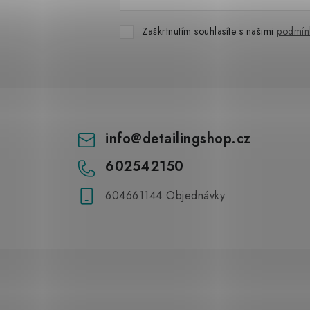
Zaškrtnutím souhlasíte s našimi
podmín
info
@
detailingshop.cz
602542150
604661144 Objednávky