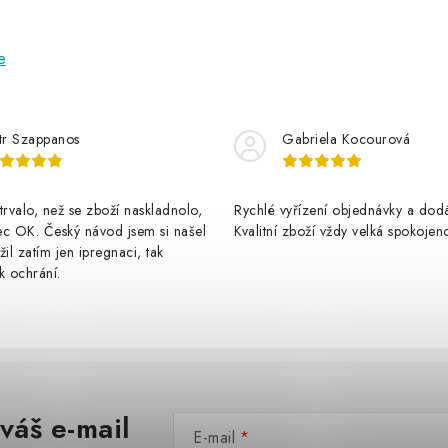
e
tr Szappanos
Gabriela Kocourová
trvalo, než se zboží naskladnolo,
Rychlé vyřízení objednávky a dodá
ec OK. Český návod jsem si našel
Kvalitní zboží vždy velká spokojen
žil zatím jen ipregnaci, tak
k ochrání.
váš e-mail
E-mail