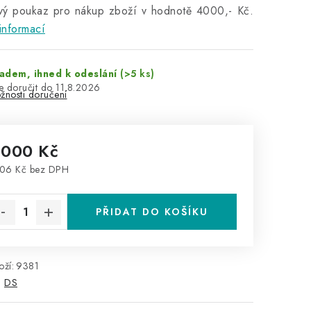
vý poukaz pro nákup zboží v hodnotě 4000,- Kč.
informací
adem, ihned k odeslání
(>5 ks)
11.8.2026
žnosti doručení
 000 Kč
06 Kč bez DPH
rná cena:
PŘIDAT DO KOŠÍKU
ží:
9381
:
DS