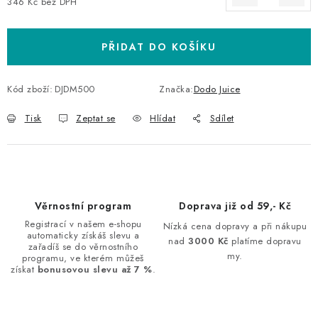
346 Kč bez DPH
Měrná cena:
PŘIDAT DO KOŠÍKU
Kód zboží:
DJDM500
Značka:
Dodo Juice
Tisk
Zeptat se
Hlídat
Sdílet
Věrnostní program
Doprava již od 59,- Kč
Registrací v našem e-shopu
Nízká cena dopravy a při nákupu
automaticky získáš slevu a
nad
3000 Kč
platíme dopravu
zařadíš se do věrnostního
my.
programu, ve kterém můžeš
získat
bonusovou slevu až 7 %
.