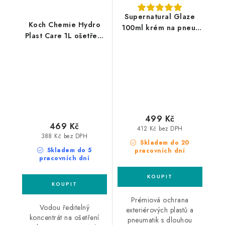
Supernatural Glaze
Koch Chemie Hydro
100ml krém na pneu,
Plast Care 1L ošetření
plasty a pryže
plastů
499 Kč
469 Kč
412 Kč bez DPH
388 Kč bez DPH
Skladem do 20
Skladem do 5
pracovních dní
pracovních dní
Prémiová ochrana
Vodou ředitelný
exteriérových plastů a
koncentrát na ošetření
pneumatik s dlouhou