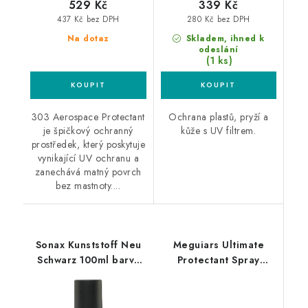
529 Kč
339 Kč
437 Kč bez DPH
280 Kč bez DPH
Na dotaz
Skladem, ihned k
odeslání
(1 ks)
303 Aerospace Protectant
Ochrana plastů, pryží a
je špičkový ochranný
kůže s UV filtrem.
prostředek, který poskytuje
vynikající UV ochranu a
zanechává matný povrch
bez mastnoty....
Sonax Kunststoff Neu
Meguiars Ultimate
Schwarz 100ml barva
Protectant Spray
na plasty
450ml oživovač a
ochrana plastů