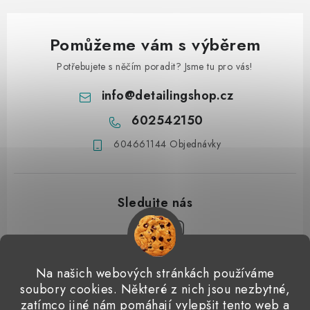
Pomůžeme vám s výběrem
Potřebujete s něčím poradit? Jsme tu pro vás!
info
@
detailingshop.cz
602542150
604661144 Objednávky
Z
Na našich webových stránkách používáme
á
soubory cookies. Některé z nich jsou nezbytné,
Přijímáme online platby
p
zatímco jiné nám pomáhají vylepšit tento web a