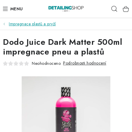
Přejít
Hleda
na
obsah
Impregnace plastů a pryží
AKCE
Dodo Juice Dark Matter 500ml
NOVINKY
impregnace pneu a plastů
EXTERIÉR
Podrobnosti hodnocení
Neohodnoceno
INTERIÉR
PŘÍSLUŠENSTVÍ
DÁRKOVÉ SADY A POUKAZY
ČLÁNKY