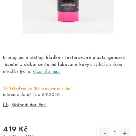
NAŠE SLUŽBY
KONTAKTY
PRODÁVANÉ ZNAČKY
BYDLENÍ
Impregnuje a ošetřuje
hladké i texturované plasty, gumová
těsnění a dokonce černě lakované kovy
s výdrží po dobu
Věrnostní program
Všeobecné obchodní podmínky
několika týdnů.
Více informací
Podmínky ochrany osobních údajů
Mapa serveru
Skladem do 20 pracovních dní
8.9.2026
Možnosti doručení
419 Kč