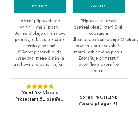
Ideální přípravek pro
Přípravek na trvalé
vnitřní i vnější plasty.
ošetření plastů, který čistí,
Účinně blokuje ultrafialové
ošetřuje a
paprsky, odpuzuje vodu a
dlouhodobě konzervuje. Ošetřený
nečistoty obecně.
povrch získá hedvábně-
Ošetřený povrch bude
matný lesk nového plastu.
vyžadovat méně čištění a
Zabraňuje přimrznutí
zachová si dlouhotrvající...
dveřního a okenního
těsnění.
ValetPro Classic
Sonax PROFILINE
Protectant 5L ošetření
Gummipfleger 5L
plastů
ošetření pneu a pryže