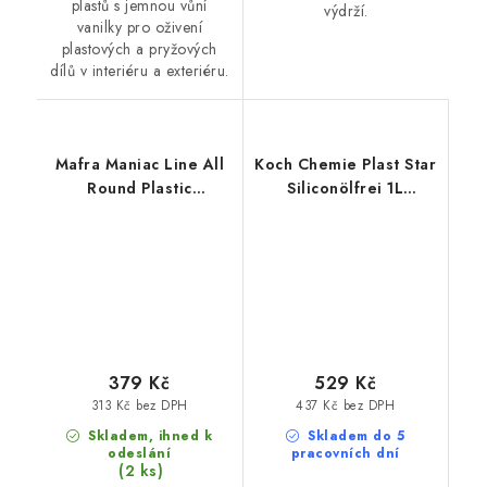
plastů s jemnou vůní
výdrží.
vanilky pro oživení
plastových a pryžových
dílů v interiéru a exteriéru.
Mafra Maniac Line All
Koch Chemie Plast Star
Round Plastic
Siliconölfrei 1L
Protectant 500ml
ošetření plastů
ošetření plastů
379 Kč
529 Kč
313 Kč bez DPH
437 Kč bez DPH
Skladem, ihned k
Skladem do 5
odeslání
pracovních dní
(2 ks)