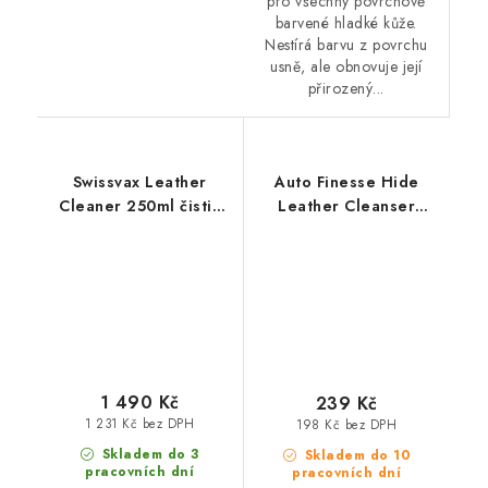
pro všechny povrchově
barvené hladké kůže.
Nestírá barvu z povrchu
usně, ale obnovuje její
přirozený...
Swissvax Leather
Auto Finesse Hide
Cleaner 250ml čistič
Leather Cleanser
kůže jemný
250ml čistič kůže
1 490 Kč
239 Kč
1 231 Kč bez DPH
198 Kč bez DPH
Skladem do 3
Skladem do 10
pracovních dní
pracovních dní