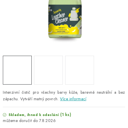
NAŠE SLUŽBY
KONTAKTY
PRODÁVANÉ ZNAČKY
BYDLENÍ
Věrnostní program
Všeobecné obchodní podmínky
Podmínky ochrany osobních údajů
Mapa serveru
Intenzivní čistič pro všechny barvy kůže, barevně neutrální a bez
zápachu. Vytváří matný povrch.
Více informací
(1 ks)
Skladem, ihned k odeslání
7.8.2026