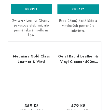
Swissvax Leather Cleaner
Extra účinný čistič kůže a
je vysoce efektivní, ale
vinylových povrchů v
jemné tekuté mýdlo na
interiéru.
kůži.
Meguiars Gold Class
Geist Rapid Leather &
Leather & Vinyl
Vinyl Cleaner 500ml
Cleaner 473ml čistič
čistič kůže
na kůži
359 Kč
479 Kč