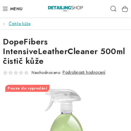
Přejít
Hleda
na
obsah
Čističe kůže
AKCE
DopeFibers
NOVINKY
IntensiveLeatherCleaner 500ml
EXTERIÉR
čistič kůže
INTERIÉR
Podrobnosti hodnocení
Neohodnoceno
PŘÍSLUŠENSTVÍ
Pouze do vyprodání
DÁRKOVÉ SADY A POUKAZY
ČLÁNKY