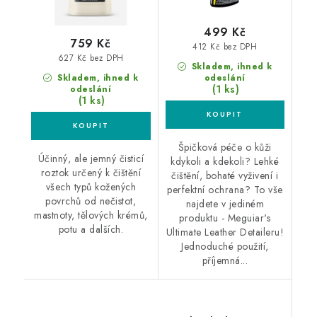
499 Kč
759 Kč
412 Kč bez DPH
627 Kč bez DPH
Skladem, ihned k
Skladem, ihned k
odeslání
(1 ks)
odeslání
(1 ks)
Špičková péče o kůži
Účinný, ale jemný čisticí
kdykoli a kdekoli? Lehké
roztok určený k čištění
čištění, bohaté vyživení i
všech typů kožených
perfektní ochrana? To vše
povrchů od nečistot,
najdete v jediném
mastnoty, tělových krémů,
produktu - Meguiar's
potu a dalších.
Ultimate Leather Detaileru!
Jednoduché použití,
příjemná...