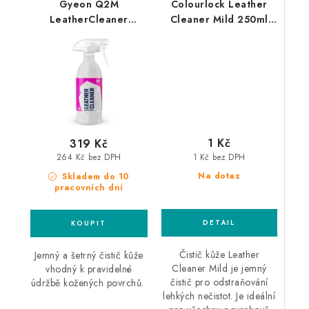
Gyeon Q2M
Colourlock Leather
LeatherCleaner
Cleaner Mild 250ml
Natural 500ml čistič
jemný čistič kůže
kůže
1 Kč
319 Kč
1 Kč bez DPH
264 Kč bez DPH
Na dotaz
Skladem do 10
pracovních dní
Čistič kůže Leather
Jemný a šetrný čistič kůže
Cleaner Mild je jemný
vhodný k pravidelné
čistič pro odstraňování
údržbě kožených povrchů.
lehkých nečistot. Je ideální