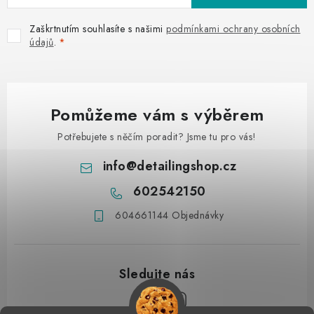
Zaškrtnutím souhlasíte s našimi
podmínkami ochrany osobních
údajů
.
Pomůžeme vám s výběrem
Potřebujete s něčím poradit? Jsme tu pro vás!
info
@
detailingshop.cz
602542150
604661144 Objednávky