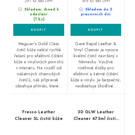
297 Kč bez DPH
396 Kč bez DPH
Skladem, ihned k
Skladem do 5
odeslání
pracovních dní
(1 ks)
Meguiar‘s Gold Class
Geist Rapid Leather &
čistič kůže nabízí rychlé
Vinyl Cleaner je vysoce
řešení pro efektivní čištění
kvalitní čistič navržený v
kůže a vinylových povrchů
Německu. Využívá
v interiéru. Na rozdíl od
rostlinné složky pro
nešetrných chemických
efektivní a šetrné čištění
čističů, náš přípravek
kůže a vinylu. Je bezpečný,
obsahuje příměsi, které...
neobsahuje škodlivé...
Fresso Leather
3D GLW Leather
Cleaner 5L čistič kůže
Cleaner 473ml čistič
kůže