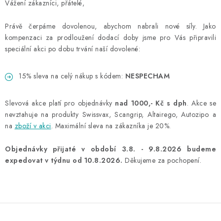
NAŠE SLUŽBY
Vážení zákazníci, přátelé,
KONTAKTY
Právě čerpáme dovolenou, abychom nabrali nové síly. Jako
kompenzaci za prodloužení dodací doby jsme pro Vás připravili
speciální akci po dobu trvání naší dovolené:
PRODÁVANÉ ZNAČKY
15% sleva na celý nákup s kódem:
NESPECHAM
BYDLENÍ
Slevová akce platí pro objednávky
nad 1000,- Kč s dph
. Akce se
Věrnostní program
Všeobecné obchodní podmínky
nevztahuje na produkty Swissvax, Scangrip, Altairego, Autozipo a
Podmínky ochrany osobních údajů
Mapa serveru
na
zboží v akci
. Maximální sleva na zákazníka je 20%.
Objednávky přijaté v období 3.8. - 9.8.2026 budeme
expedovat v týdnu od 10.8.2026.
Děkujeme za pochopení.