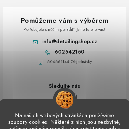
Pomůžeme vám s výběrem
Potřebujete s něčím poradit? Jsme tu pro vás!
info
@
detailingshop.cz
602542150
604661144 Objednávky
Z
Na našich webových stránkách používáme
á
soubory cookies. Některé z nich jsou nezbytné,
Přijímáme online platby
zatímco jiné nám pomáhají vylepšit tento web a