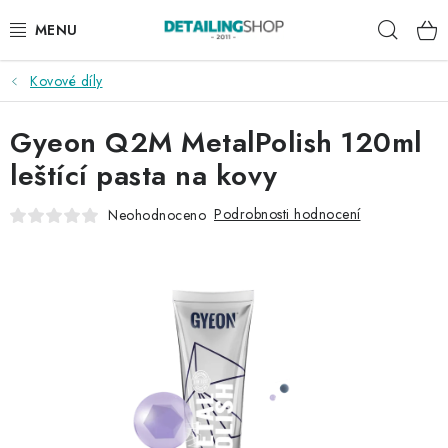
Přejít
Hleda
na
obsah
Kovové díly
AKCE
Gyeon Q2M MetalPolish 120ml
NOVINKY
leštící pasta na kovy
EXTERIÉR
Podrobnosti hodnocení
Neohodnoceno
INTERIÉR
PŘÍSLUŠENSTVÍ
DÁRKOVÉ SADY A POUKAZY
ČLÁNKY