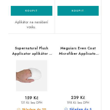
Aplikátor na nanášení
vosku.
Supernatural Plush
Meguiars Even Coat
Applicator aplikátor z
Microfiber Applicator
mikrovlákna
2ks mikrovláknový
aplikátor
239 Kč
159 Kč
198 Kč bez DPH
131 Kč bez DPH
Skladem do 5
Skladem do 20