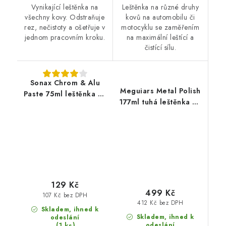
Vynikající leštěnka na
Leštěnka na různé druhy
všechny kovy. Odstraňuje
kovů na automobilu či
rez, nečistoty a ošetřuje v
motocyklu se zaměřením
jednom pracovním kroku.
na maximální leštící a
čistící sílu.
Sonax Chrom & Alu
Meguiars Metal Polish
Paste 75ml leštěnka na
177ml tuhá leštěnka na
kovy
kovy
129 Kč
499 Kč
107 Kč bez DPH
412 Kč bez DPH
Skladem, ihned k
Skladem, ihned k
odeslání
(1 ks)
odeslání