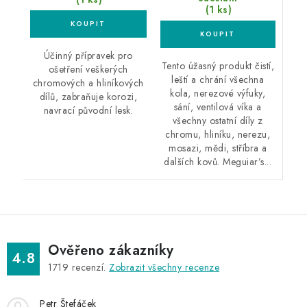
(1 ks)
Účinný přípravek pro
Tento úžasný produkt čistí,
ošetření veškerých
leští a chrání všechna
chromových a hliníkových
kola, nerezové výfuky,
dílů, zabraňuje korozi,
sání, ventilová víka a
navrací původní lesk.
všechny ostatní díly z
chromu, hliníku, nerezu,
mosazi, mědi, stříbra a
dalších kovů. Meguiar’s...
Ověřeno zákazníky
4.8
1719
recenzí.
Zobrazit všechny recenze
Petr Štefáček