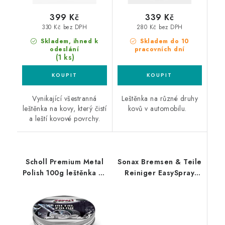
399 Kč
339 Kč
330 Kč bez DPH
280 Kč bez DPH
Skladem, ihned k
Skladem do 10
odeslání
pracovních dní
(1 ks)
Vynikající všestranná
Leštěnka na různé druhy
leštěnka na kovy, který čistí
kovů v automobilu.
a leští kovové povrchy.
Scholl Premium Metal
Sonax Bremsen & Teile
Polish 100g leštěnka na
Reiniger EasySpray
kovy
400ml čistič brzd