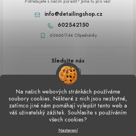
Potřebujete s něčím poradit? Jsme tu pro vás!
info
@
detailingshop.cz
602542150
604661144 Objednávky
Z
Na našich webových stránkách používáme
á
soubory cookies. Některé z nich jsou nezbytné,
Přijímáme online platby
p
zatímco jiné nám pomáhají vylepšit tento web a
váš uživatelský zážitek. Souhlasíte s používáním
a
Detailingclub
Dodo Juice
Gyeon Quartz
ValetPRO
všech cookies?
t
Microfiber Madness
í
Nastavení