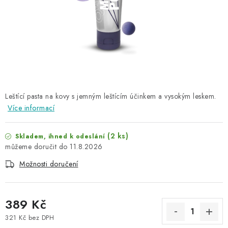
NAŠE SLUŽBY
KONTAKTY
PRODÁVANÉ ZNAČKY
BYDLENÍ
Leštící pasta na kovy s jemným leštícím účinkem a vysokým leskem.
Více informací
Věrnostní program
Všeobecné obchodní podmínky
Podmínky ochrany osobních údajů
Mapa serveru
(2 ks)
Skladem, ihned k odeslání
11.8.2026
Možnosti doručení
389 Kč
321 Kč bez DPH
Měrná cena: