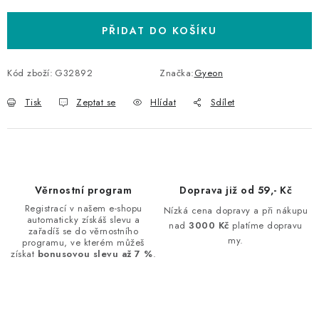
PŘIDAT DO KOŠÍKU
Kód zboží:
G32892
Značka:
Gyeon
Tisk
Zeptat se
Hlídat
Sdílet
Věrnostní program
Doprava již od 59,- Kč
Registrací v našem e-shopu
Nízká cena dopravy a při nákupu
automaticky získáš slevu a
nad
3000 Kč
platíme dopravu
zařadíš se do věrnostního
my.
programu, ve kterém můžeš
získat
bonusovou slevu až 7 %
.