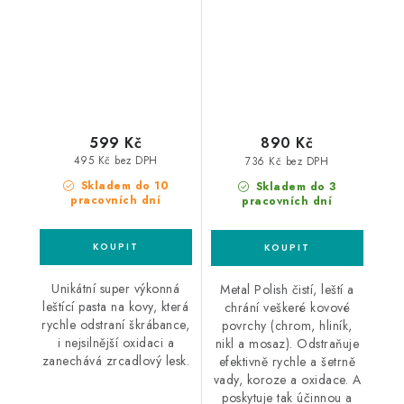
kovových částí
599 Kč
890 Kč
495 Kč bez DPH
736 Kč bez DPH
Skladem do 10
Skladem do 3
pracovních dní
pracovních dní
Unikátní super výkonná
Metal Polish čistí, leští a
leštící pasta na kovy, která
chrání veškeré kovové
rychle odstraní škrábance,
povrchy (chrom, hliník,
i nejsilnější oxidaci a
nikl a mosaz). Odstraňuje
zanechává zrcadlový lesk.
efektivně rychle a šetrně
vady, koroze a oxidace. A
poskytuje tak účinnou a