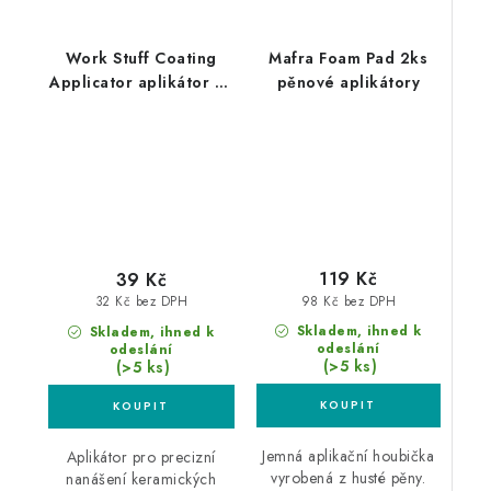
Work Stuff Coating
Mafra Foam Pad 2ks
Applicator aplikátor na
pěnové aplikátory
povlaky
119 Kč
39 Kč
98 Kč bez DPH
32 Kč bez DPH
Skladem, ihned k
Skladem, ihned k
odeslání
odeslání
(>5 ks)
(>5 ks)
Jemná aplikační houbička
Aplikátor pro precizní
vyrobená z husté pěny.
nanášení keramických