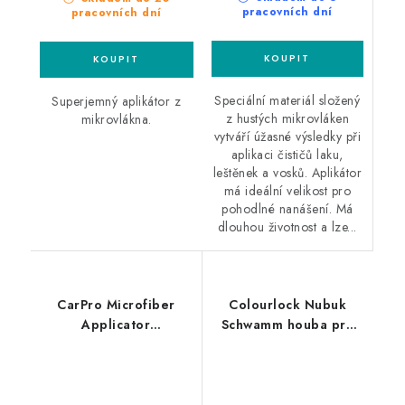
pracovních dní
pracovních dní
Speciální materiál složený
Superjemný aplikátor z
z hustých mikrovláken
mikrovlákna.
vytváří úžasné výsledky při
aplikaci čističů laku,
leštěnek a vosků. Aplikátor
má ideální velikost pro
pohodlné nanášení. Má
dlouhou životnost a lze...
CarPro Microfiber
Colourlock Nubuk
Applicator
Schwamm houba pro
mikrovláknový
čištění broušených usní
aplikátor