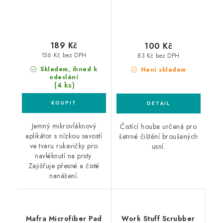
189 Kč
100 Kč
156 Kč bez DPH
83 Kč bez DPH
Skladem, ihned k
Není skladem
odeslání
(4 ks)
Jemný mikrovláknový
Čistící houba určená pro
aplikátor s nízkou savostí
šetrné čištění broušených
ve tvaru rukavičky pro
usní.
navléknutí na prsty.
Zajišťuje přesné a čisté
nanášení.
Mafra Microfiber Pad
Work Stuff Scrubber