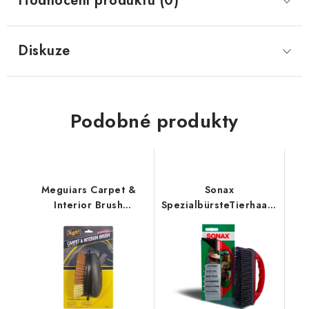
Hodnocení produktu (0)
Diskuze
Podobné produkty
Meguiars Carpet &
Sonax
Interior Brush
SpezialbürsteTierhaaren
detailingový kartáč se
kartáč na chlupy
dvěma druhy štětin