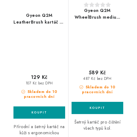
Gyeon Q2M
Gyeon Q2M
WheelBrush medium
LeatherBrush kartáč na
kartáč na kola
kůži
589 Kč
129 Kč
487 Kč bez DPH
107 Kč bez DPH
Skladem do 10
Skladem do 10
pracovních dní
pracovních dní
Šetrný kartáč pro čištění
Přírodní a šetrný kartáč na
všech typů kol.
kůži s ergonomickou