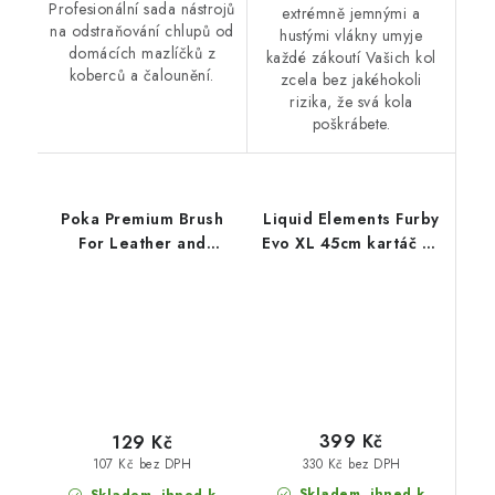
Profesionální sada nástrojů
extrémně jemnými a
na odstraňování chlupů od
hustými vlákny umyje
domácích mazlíčků z
každé zákoutí Vašich kol
koberců a čalounění.
zcela bez jakéhokoli
rizika, že svá kola
poškrábete.
Poka Premium Brush
Liquid Elements Furby
For Leather and
Evo XL 45cm kartáč na
Upholstery SOFT
kola
399 Kč
129 Kč
330 Kč bez DPH
107 Kč bez DPH
Skladem, ihned k