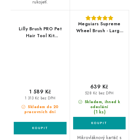
rukojetí.
Meguiars Supreme
Lilly Brush PRO Pet
Wheel Brush - Large
Hair Tool Kit
vlněný kartáč na kola -
odstraňovač chlupů
velký
639 Kč
1 589 Kč
528 Kč bez DPH
1 313 Kč bez DPH
Skladem, ihned k
Skladem do 20
odeslání
(1 ks)
pracovních dní
Mikrovláknový kartáč s