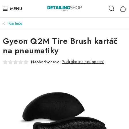
Přejít
Hleda
na
obsah
Kartáče
AKCE
Gyeon Q2M Tire Brush kartáč
NOVINKY
na pneumatiky
EXTERIÉR
Podrobnosti hodnocení
Neohodnoceno
INTERIÉR
PŘÍSLUŠENSTVÍ
DÁRKOVÉ SADY A POUKAZY
ČLÁNKY