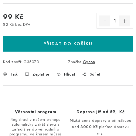
99 Kč
82 Kč bez DPH
Měrná cena:
PŘIDAT DO KOŠÍKU
Kód zboží:
G35070
Značka:
Gyeon
Tisk
Zeptat se
Hlídat
Sdílet
Věrnostní program
Doprava již od 59,- Kč
Registrací v našem e-shopu
Nízká cena dopravy a při nákupu
automaticky získáš slevu a
nad
3000 Kč
platíme dopravu
zařadíš se do věrnostního
my.
programu, ve kterém můžeš