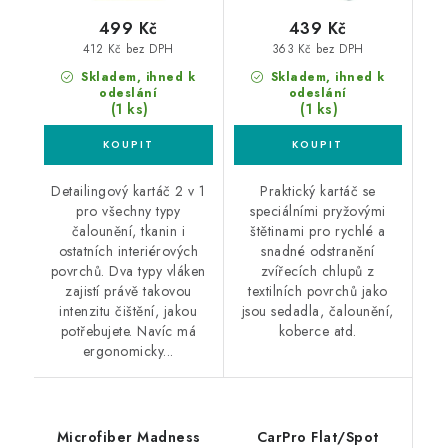
499 Kč
439 Kč
412 Kč bez DPH
363 Kč bez DPH
Skladem, ihned k
Skladem, ihned k
odeslání
odeslání
(1 ks)
(1 ks)
Detailingový kartáč 2 v 1
Praktický kartáč se
pro všechny typy
speciálními pryžovými
čalounění, tkanin i
štětinami pro rychlé a
ostatních interiérových
snadné odstranění
povrchů. Dva typy vláken
zvířecích chlupů z
zajistí právě takovou
textilních povrchů jako
intenzitu čištění, jakou
jsou sedadla, čalounění,
potřebujete. Navíc má
koberce atd.
ergonomicky...
Microfiber Madness
CarPro Flat/Spot