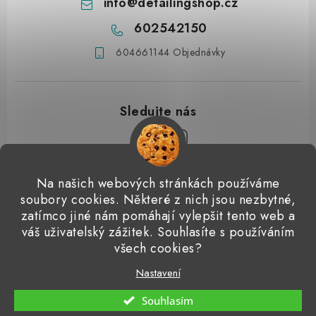
info
@
detailingshop.cz
602542150
604661144 Objednávky
Z
Na našich webových stránkách používáme
á
soubory cookies. Některé z nich jsou nezbytné,
Přijímáme online platby
p
zatímco jiné nám pomáhají vylepšit tento web a
váš uživatelský zážitek. Souhlasíte s používáním
a
Detailingclub
Dodo Juice
Gyeon Quartz
ValetPRO
všech cookies?
t
Microfiber Madness
í
Nastavení
Copyright 2026
Detailingshop
. Všechna práva vyhrazena.
Souhlasím
Vytvořil Shoptet