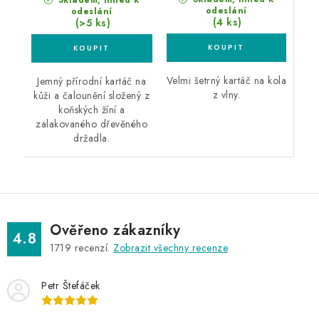
Skladem, ihned k
odeslání
odeslání
(4 ks)
(>5 ks)
Velmi šetrný kartáč na kola
Jemný přírodní kartáč na
z vlny.
kůži a čalounění složený z
koňských žíní a
zalakovaného dřevěného
držadla.
Ověřeno zákazníky
4.8
1719
recenzí.
Zobrazit všechny recenze
Petr Štefáček