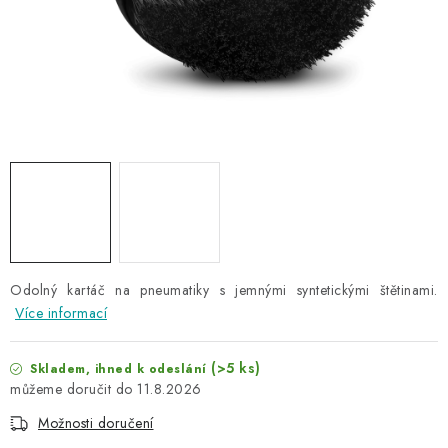
NAŠE SLUŽBY
KONTAKTY
PRODÁVANÉ ZNAČKY
BYDLENÍ
Věrnostní program
Všeobecné obchodní podmínky
Podmínky ochrany osobních údajů
Mapa serveru
Odolný kartáč na pneumatiky s jemnými syntetickými štětinami.
Více informací
(>5 ks)
Skladem, ihned k odeslání
11.8.2026
Možnosti doručení