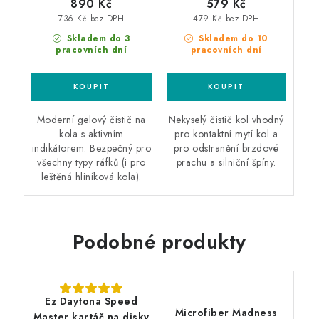
890 Kč
579 Kč
736 Kč bez DPH
479 Kč bez DPH
Skladem do 3
Skladem do 10
pracovních dní
pracovních dní
Moderní gelový čistič na
Nekyselý čistič kol vhodný
kola s aktivním
pro kontaktní mytí kol a
indikátorem. Bezpečný pro
pro odstranění brzdové
všechny typy ráfků (i pro
prachu a silniční špíny.
leštěná hliníková kola).
Podobné produkty
Ez Daytona Speed
Microfiber Madness
Master kartáč na disky