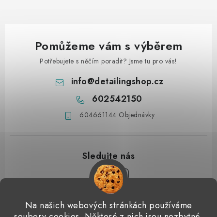
Pomůžeme vám s výběrem
Potřebujete s něčím poradit? Jsme tu pro vás!
info
@
detailingshop.cz
602542150
604661144 Objednávky
Z
Na našich webových stránkách používáme
á
soubory cookies. Některé z nich jsou nezbytné,