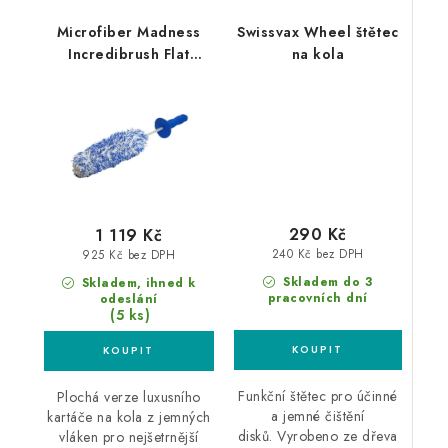
Microfiber Madness
Swissvax Wheel štětec
Incredibrush Flat
na kola
kartáč na kola
290 Kč
1 119 Kč
240 Kč bez DPH
925 Kč bez DPH
Skladem do 3
Skladem, ihned k
pracovních dní
odeslání
(5 ks)
Funkční štětec pro účinné
Plochá verze luxusního
a jemné čištění
kartáče na kola z jemných
disků. Vyrobeno ze dřeva
vláken pro nejšetrnější