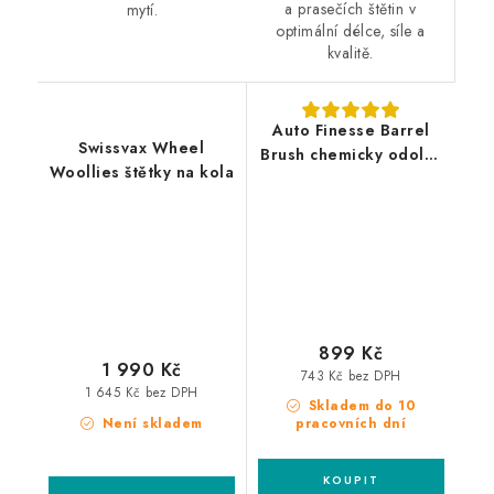
a prasečích štětin v
mytí.
optimální délce, síle a
kvalitě.
Auto Finesse Barrel
Swissvax Wheel
Brush chemicky odolný
Woollies štětky na kola
kartáč na kola
899 Kč
1 990 Kč
743 Kč bez DPH
1 645 Kč bez DPH
Skladem do 10
Není skladem
pracovních dní