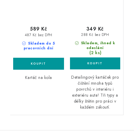
349 Kč
589 Kč
288 Kč bez DPH
487 Kč bez DPH
Skladem, ihned k
Skladem do 5
odeslání
pracovních dní
(2 ks)
Detailingový kartáček pro
Kartáč na kola
čištění mnoha typů
povrchů v interiéru i
exteriéru auta! Tři typy a
délky štětin pro práci v
každém zákoutí.