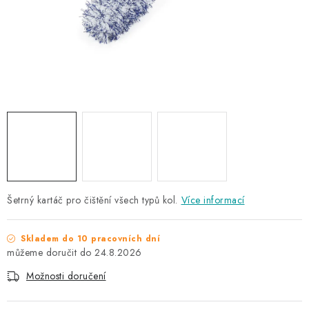
NAŠE SLUŽBY
KONTAKTY
PRODÁVANÉ ZNAČKY
BYDLENÍ
Věrnostní program
Všeobecné obchodní podmínky
Podmínky ochrany osobních údajů
Mapa serveru
Šetrný kartáč pro čištění všech typů kol.
Více informací
Skladem do 10 pracovních dní
24.8.2026
Možnosti doručení