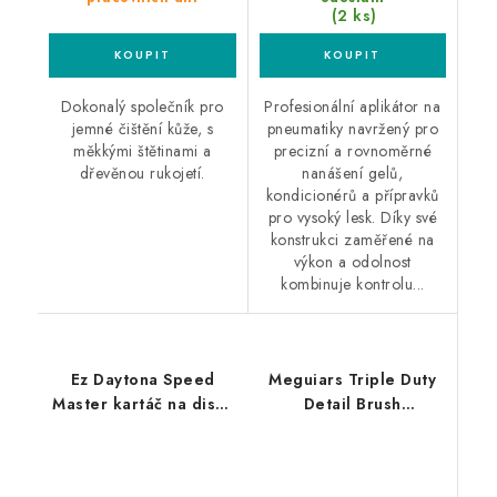
(2 ks)
Dokonalý společník pro
Profesionální aplikátor na
jemné čištění kůže, s
pneumatiky navržený pro
měkkými štětinami a
precizní a rovnoměrné
dřevěnou rukojetí.
nanášení gelů,
kondicionérů a přípravků
pro vysoký lesk. Díky své
konstrukci zaměřené na
výkon a odolnost
kombinuje kontrolu...
Ez Daytona Speed
Meguiars Triple Duty
Master kartáč na disky
Detail Brush
malý
detailingový kartáč se
třemi druhy štětin