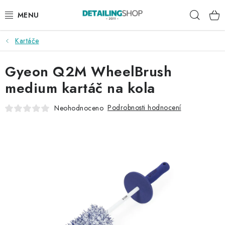
Přejít
Hleda
na
obsah
Kartáče
AKCE
Gyeon Q2M WheelBrush
NOVINKY
medium kartáč na kola
EXTERIÉR
Podrobnosti hodnocení
Neohodnoceno
INTERIÉR
PŘÍSLUŠENSTVÍ
DÁRKOVÉ SADY A POUKAZY
ČLÁNKY