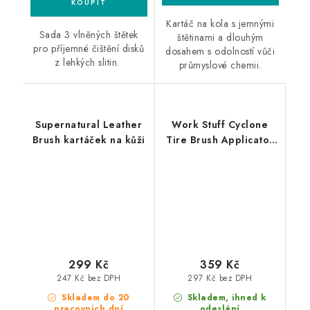
Kartáč na kola s jemnými
Sada 3 vlněných štětek
štětinami a dlouhým
pro příjemné čištění disků
dosahem s odolností vůči
z lehkých slitin.
průmyslové chemii.
Supernatural Leather
Work Stuff Cyclone
Brush kartáček na kůži
Tire Brush Applicator
XL aplikátor na
pneumatiky
299 Kč
359 Kč
247 Kč bez DPH
297 Kč bez DPH
Skladem do 20
Skladem, ihned k
pracovních dní
odeslání