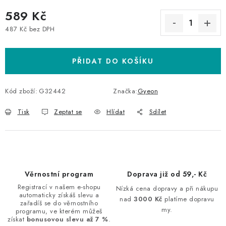
589 Kč
487 Kč bez DPH
Měrná cena:
PŘIDAT DO KOŠÍKU
Kód zboží:
G32442
Značka:
Gyeon
Tisk
Zeptat se
Hlídat
Sdílet
Věrnostní program
Doprava již od 59,- Kč
Registrací v našem e-shopu
Nízká cena dopravy a při nákupu
automaticky získáš slevu a
nad
3000 Kč
platíme dopravu
zařadíš se do věrnostního
my.
programu, ve kterém můžeš
získat
bonusovou slevu až 7 %
.