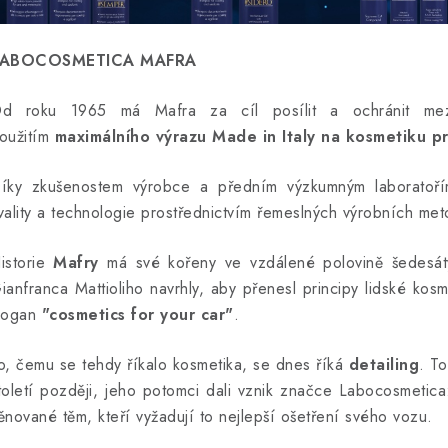
ABOCOSMETICA MAFRA
d roku 1965 má Mafra za cíl posílit a ochránit mezi
oužitím
maximálního výrazu Made in Italy na kosmetiku p
íky zkušenostem výrobce a předním výzkumným laboratoř
vality a technologie prostřednictvím řemeslných výrobních met
istorie
Mafry
má své kořeny ve vzdálené polovině šedesátých
ianfranca Mattioliho navrhly, aby přenesl principy lidské kos
logan
"cosmetics for your car"
.
o, čemu se tehdy říkalo kosmetika, se dnes říká
detailing
.
To
toletí později, jeho potomci dali vznik značce Labocosmetica
ěnované těm, kteří vyžadují to nejlepší ošetření svého vozu.