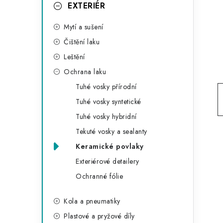
g
EXTERIÉR
r
o
Mytí a sušení
a
r
Čištění laku
n
i
Leštění
e
n
Ochrana laku
í
Tuhé vosky přírodní
Tuhé vosky syntetické
p
Tuhé vosky hybridní
a
Tekuté vosky a sealanty
n
Keramické povlaky
Exteriérové detailery
e
Ochranné fólie
l
Kola a pneumatiky
Plastové a pryžové díly