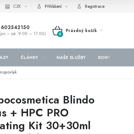
CZK
Přihlášení
Registrace
602542150
Prázdný košík
(po – pá: 9:00 – 17:00)
NÁKUPNÍ
KOŠÍK
AZY
ČLÁNKY
NAŠE SLUŽBY
KONTAKTY
nopovlak
bocosmetica Blindo
us + HPC PRO
ating Kit 30+30ml