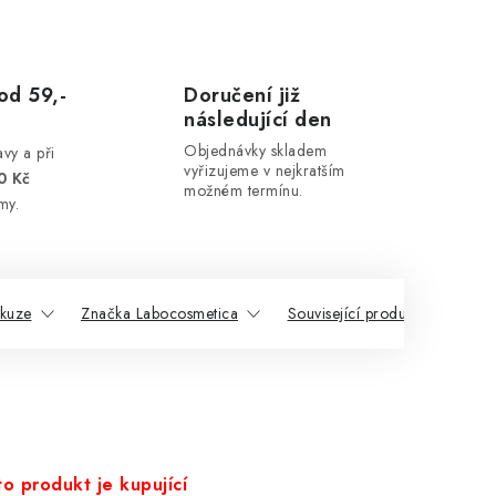
od 59,-
Doručení již
následující den
Objednávky skladem
vy a při
vyřizujeme v nejkratším
0 Kč
možném termínu.
my.
skuze
Značka Labocosmetica
Související produkty
Po
o produkt je kupující