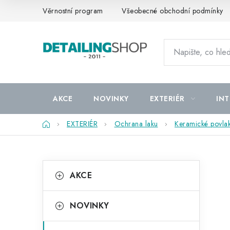
Přejít
Věrnostní program
Všeobecné obchodní podmínky
na
obsah
AKCE
NOVINKY
EXTERIÉR
INT
Domů
EXTERIÉR
Ochrana laku
Keramické povla
P
K
Přeskočit
AKCE
kategorie
a
o
t
s
NOVINKY
e
t