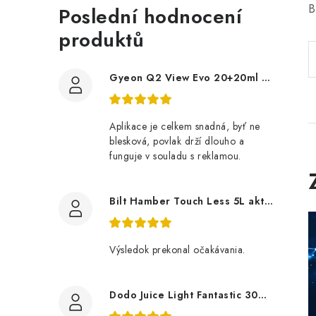
B
Poslední hodnocení
produktů
Gyeon Q2 View Evo 20+20ml nanopovlak na okna
Aplikace je celkem snadná, byť ne
blesková, povlak drží dlouho a
funguje v souladu s reklamou.
Bilt Hamber Touch Less 5L aktivní pěna
Výsledok prekonal očakávania.
Dodo Juice Light Fantastic 30ml měkký vosk