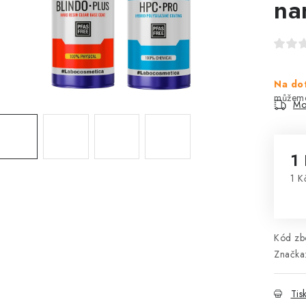
na
Na do
Mo
1
1 K
Mě
Kód zbo
Značka
Tis