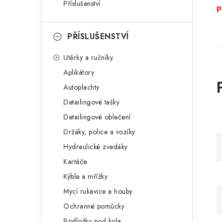
Příslušenství
p
PŘÍSLUŠENSTVÍ
Utěrky a ručníky
Aplikátory
Autoplachty
Detailingové tašky
Detailingové oblečení
Držáky, police a vozíky
Hydraulické zvedáky
Kartáče
Kýble a mřížky
Mycí rukavice a houby
Ochranné pomůcky
Podložky pod kola