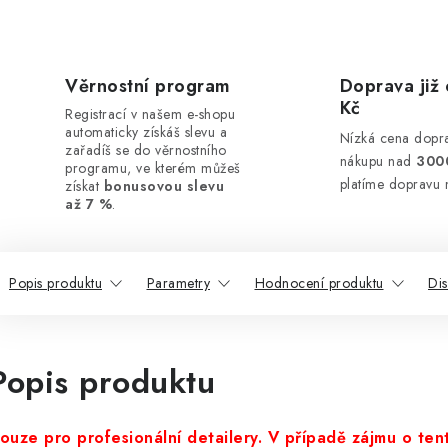
Věrnostní program
Doprava již 
Kč
Registrací v našem e-shopu
automaticky získáš slevu a
Nízká cena dopra
zařadíš se do věrnostního
nákupu nad
300
programu, ve kterém můžeš
platíme dopravu 
získat
bonusovou slevu
až 7 %
.
Popis produktu
Parametry
Hodnocení produktu
Di
Popis produktu
ouze pro profesionální detailery. V případě zájmu o tent