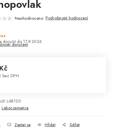
nopovlak
Podrobnosti hodnocení
Neohodnoceno
taz
17.9.2026
žnosti doručení
 Kč
č bez DPH
rná cena:
ží:
LAB120
:
Labocosmetica
k
Zeptat se
Hlídat
Sdílet