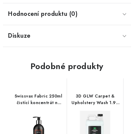
Hodnocení produktu (0)
Diskuze
Podobné produkty
Swissvax Fabric 250ml
3D GLW Carpet &
čistící koncentrát na
Upholstery Wash 1.9L
textil
čistič textilu