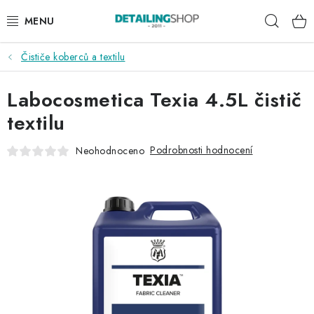
Přejít
Hleda
na
obsah
Čističe koberců a textilu
AKCE
Labocosmetica Texia 4.5L čistič
NOVINKY
textilu
EXTERIÉR
Podrobnosti hodnocení
Neohodnoceno
INTERIÉR
PŘÍSLUŠENSTVÍ
DÁRKOVÉ SADY A POUKAZY
ČLÁNKY