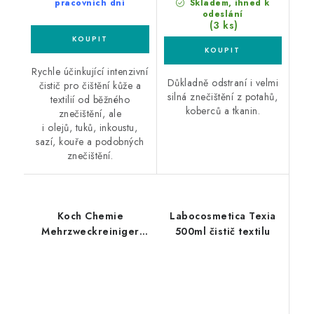
pracovních dní
Skladem, ihned k
odeslání
(3 ks)
Rychle účinkující intenzivní
Důkladně odstraní i velmi
čistič pro čištění kůže a
silná znečištění z potahů,
textilií od běžného
koberců a tkanin.
znečištění, ale
i olejů, tuků, inkoustu,
sazí, kouře a podobných
znečištění.
Koch Chemie
Labocosmetica Texia
Mehrzweckreiniger
500ml čistič textilu
11kg čistič kůže a
textilu