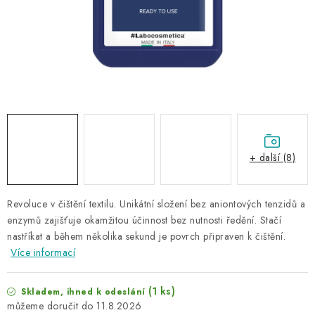
NAŠE SLUŽBY
KONTAKTY
PRODÁVANÉ ZNAČKY
BYDLENÍ
Věrnostní program
Všeobecné obchodní podmínky
+ další (8)
Podmínky ochrany osobních údajů
Mapa serveru
Revoluce v čištění textilu. Unikátní složení bez aniontových tenzidů a
enzymů zajišťuje okamžitou účinnost bez nutnosti ředění. Stačí
nastříkat a během několika sekund je povrch připraven k čištění.
Více informací
(1 ks)
Skladem, ihned k odeslání
11.8.2026