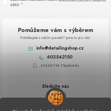
údajů
.
Pomůžeme vám s výběrem
Potřebujete s něčím poradit? Jsme tu pro vás!
info
@
detailingshop.cz
602542150
604661144 Objednávky
Z