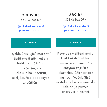
389 Kč
2 009 Kč
321 Kč bez DPH
1 660 Kč bez DPH
Skladem do 5
Skladem do 5
pracovních dní
pracovních dní
Revoluce v čištění textilu.
Rychle účinkující intenzivní
Unikátní složení bez
čistič pro čištění kůže a
aniontových tenzidů a
textilií od běžného
enzymů zajišťuje
znečištění, ale
okamžitou účinnost bez
i olejů, tuků, inkoustu,
nutnosti ředění. Stačí
sazí, kouře a podobných
nastříkat a během několika
znečištění.
sekund je povrch
připraven k čištění.