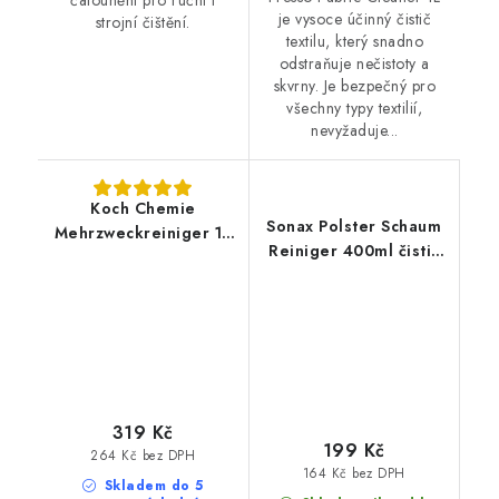
čalounění pro ruční i
je vysoce účinný čistič
strojní čištění.
textilu, který snadno
odstraňuje nečistoty a
skvrny. Je bezpečný pro
všechny typy textilií,
nevyžaduje...
Koch Chemie
Sonax Polster Schaum
Mehrzweckreiniger 1L
Reiniger 400ml čistič
čistič kůže a textilu
textilu
319 Kč
199 Kč
264 Kč bez DPH
164 Kč bez DPH
Skladem do 5