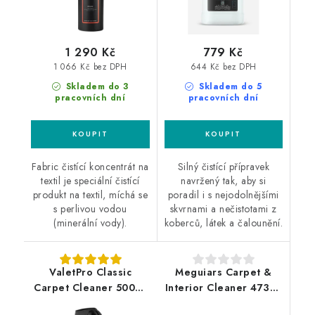
1 290 Kč
779 Kč
1 066 Kč bez DPH
644 Kč bez DPH
Skladem do 3
Skladem do 5
pracovních dní
pracovních dní
Fabric čistící koncentrát na
Silný čistící přípravek
textil je speciální čistící
navržený tak, aby si
produkt na textil, míchá se
poradil i s nejodolnějšími
s perlivou vodou
skvrnami a nečistotami z
(minerální vody).
koberců, látek a čalounění.
ValetPro Classic
Meguiars Carpet &
Carpet Cleaner 500ml
Interior Cleaner 473ml
čistič koberců a textilu
čistič textílií