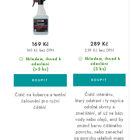
289 Kč
169 Kč
239 Kč bez DPH
140 Kč bez DPH
Skladem, ihned k
Skladem, ihned k
odeslání
odeslání
(3 ks)
(>5 ks)
Čistič interiéru,
Čistič na koberce a textilní
který odstraní i ty nejvíce
čalounění pro ruční
odolné skvrny a
čištění.
znečištění, ať už na bázi
vody nebo olejů, aniž by
změnil barvu čištěného
povrchu, nebo zanechal
na povrchu jakékoli mapy.