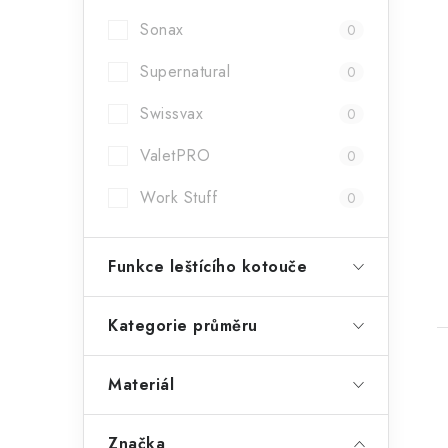
Sonax
0
Supernatural
0
Swissvax
0
ValetPRO
0
Work Stuff
0
Funkce leštícího kotouče
Kategorie průměru
Materiál
Značka