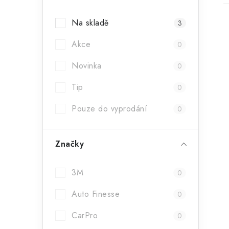
a
Na skladě
3
n
Akce
n
0
í
Novinka
0
i
p
Tip
0
a
Pouze do vyprodání
0
n
e
Značky
l
3M
0
Auto Finesse
0
CarPro
0