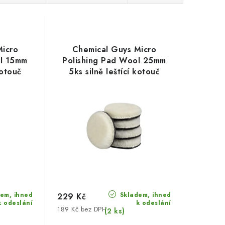
Micro
Chemical Guys Micro
ol 15mm
Polishing Pad Wool 25mm
kotouč
5ks silně leštící kotouč
em, ihned
Skladem, ihned
229 Kč
k odeslání
k odeslání
189 Kč bez DPH
(2 ks)