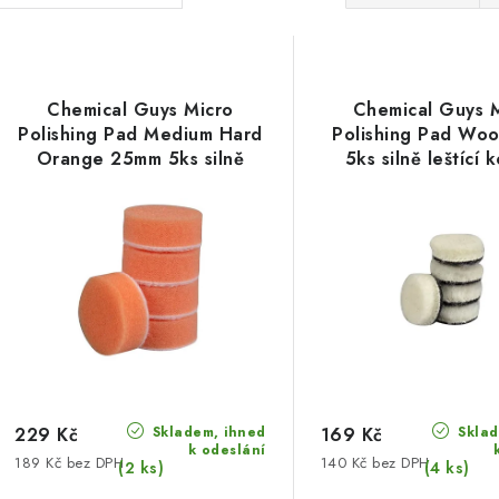
a
V
z
ý
e
Chemical Guys Micro
Chemical Guys 
p
Polishing Pad Medium Hard
Polishing Pad Wo
n
Orange 25mm 5ks silně
5ks silně leštící 
í
leštící kotouč
s
p
p
r
r
o
o
d
d
u
u
Skladem, ihned
Sklad
k
229 Kč
169 Kč
k odeslání
189 Kč bez DPH
140 Kč bez DPH
k
(2 ks)
(4 ks)
t