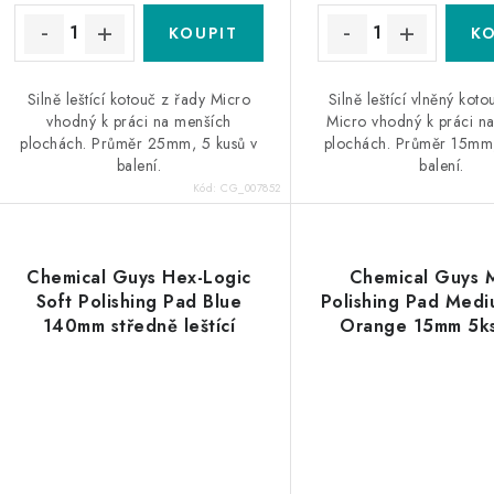
ů
ů
Silně leštící kotouč z řady Micro
Silně leštící vlněný kot
vhodný k práci na menších
Micro vhodný k práci n
plochách. Průměr 25mm, 5 kusů v
plochách. Průměr 15mm,
balení.
balení.
Kód:
CG_007852
Chemical Guys Hex-Logic
Chemical Guys 
Soft Polishing Pad Blue
Polishing Pad Med
140mm středně leštící
Orange 15mm 5ks
kotouč
leštící kotou