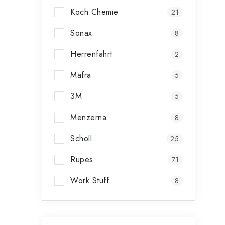
Koch Chemie
21
i
Sonax
8
Herrenfahrt
2
Mafra
5
3M
5
Menzerna
8
Scholl
25
Rupes
71
Work Stuff
8
Přeskočit