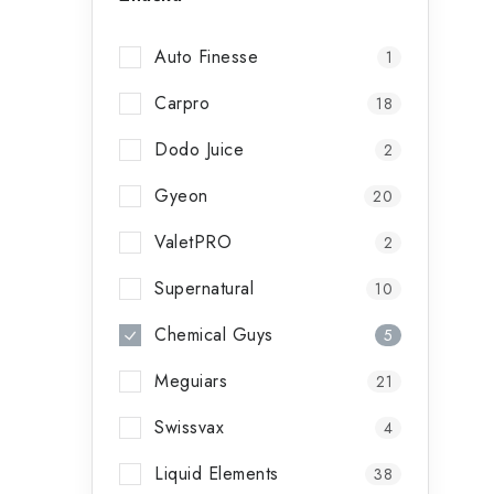
l
Auto Finesse
1
Carpro
18
Dodo Juice
2
Gyeon
20
í
ValetPRO
2
r
Supernatural
10
Chemical Guys
5
Meguiars
21
Swissvax
4
Liquid Elements
38