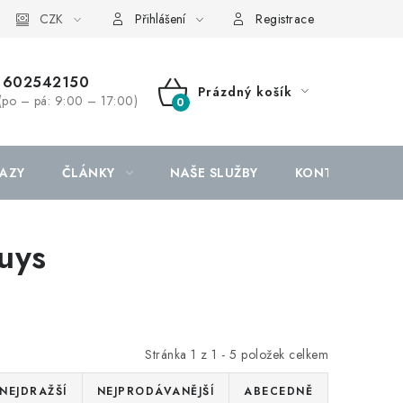
CZK
Přihlášení
Registrace
602542150
Prázdný košík
(po – pá: 9:00 – 17:00)
NÁKUPNÍ
KOŠÍK
AZY
ČLÁNKY
NAŠE SLUŽBY
KONTAKTY
uys
Stránka
1
z
1
-
5
položek celkem
NEJDRAŽŠÍ
NEJPRODÁVANĚJŠÍ
ABECEDNĚ