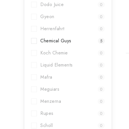
t
Dodo Juice
0
Gyeon
0
Herrenfahrt
0
Chemical Guys
5
Koch Chemie
0
Liquid Elements
0
Mafra
0
Meguiars
0
Menzerna
0
Rupes
0
Scholl
0