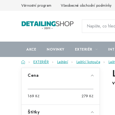
Přejít
Věrnostní program
Všeobecné obchodní podmínky
na
obsah
AKCE
NOVINKY
EXTERIÉR
INT
Domů
EXTERIÉR
Leštění
Leštící kotouče
Leš
P
Cena
o
V
s
169
Kč
279
Kč
t
r
Štítky