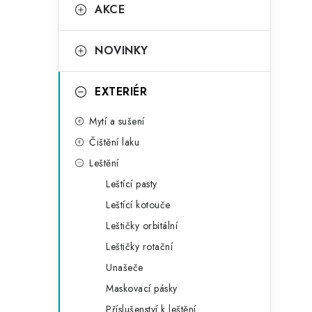
K
AKCE
kategorie
a
t
NOVINKY
e
g
EXTERIÉR
o
Mytí a sušení
r
Čištění laku
i
Leštění
e
Leštící pasty
Leštící kotouče
Leštičky orbitální
Leštičky rotační
Unašeče
Maskovací pásky
Příslušenství k leštění