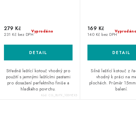
279 Kč
169 Kč
Vyprodáno
Vyprodán
231 Kč bez DPH
140 Kč bez DPH
Středně leštící kotouč vhodný pro
Silně leštící kotouč z ř
použití s jemnými leštícími pastami
vhodný k práci na m
pro dosažení perfektního finiše a
plochách. Průměr 15mm,
hladkého povrchu.
balení.
Kód:
CG_BUFX_105HEX5
O
v