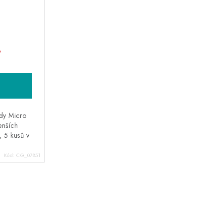
o
ady Micro
enších
 5 kusů v
Kód:
CG_07851