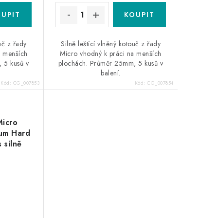
ouč z řady
Silně leštící vlněný kotouč z řady
a menších
Micro vhodný k práci na menších
 5 kusů v
plochách. Průměr 25mm, 5 kusů v
balení.
Kód:
CG_007853
Kód:
CG_007854
Micro
ium Hard
 silně
č