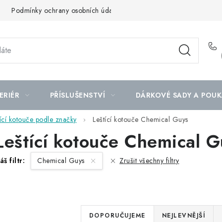
Podmínky ochrany osobních údajů
Mapa serveru
ERIÉR
PŘÍSLUŠENSTVÍ
DÁRKOVÉ SADY A POUK
tící kotouče podle značky
Leštící kotouče Chemical Guys
Leštící kotouče Chemical G
áš filtr:
Chemical Guys
Zrušit všechny filtry
Ř
DOPORUČUJEME
NEJLEVNĚJŠÍ